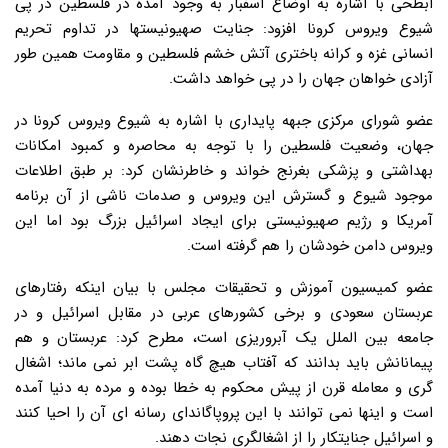
ابطحی با اشاره به اوضاع اسفبار به وجود آمده در فلسطین در پی
شیوع ویروس کرونا افزود: جنایت صهیونیستها در تداوم تحریم
انسانی غزه و کرانه باختری آتش خشم فلسطین و مقاومت همین طور
آزادی خواهان جهان را در پی خواهد داشت.
عضو شورای مرکزی جبهه پایداری با اشاره به شیوع ویروس کرونا در
جهان، وضعیت فلسطین را با توجه به محاصره و کمبود امکانات
بهداشتی و پزشکی بغرنج خواند و خاطرنشان کرد: بر طبق اطلاعات
موجود شیوع و گسترش این ویروس و صدمات ناشی از آن برنامه
آمریکا و رژیم صهیونیستی برای ایجاد اسرائیل بزرگ بود اما این
ویروس دامن خودشان را هم گرفته است.
عضو کمیسیون آموزش و تحقیقات مجلس با بیان اینکه رفتارهای
عربستان سعودی و برخی کشورهای عربی در مقابل اسرائیل و در
جامعه بین الملل یک آبروریزی است، مطرح کرد: عربستان و هم
پیمانانش باید بدانند که آفتاب هیچ گاه پشت ابر نمی ماند؛ اشغال
گری و معامله قرن از پیش محکوم به خطا بوده و مرده به دنیا آمده
است و اینها نمی توانند با این پروپاگاندای رسانه ای آن را احیا کنند
و اسرائیل جنایتکار را از اشغالگری نجات دهند.