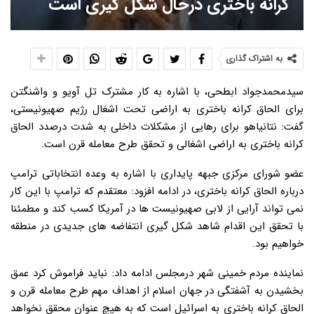
کرانه باختری درحال شکل گیری است
به اشتراک گذاری
سیدمحمدجواد ابطحی، با اشاره به کار مشترک تل آویو و واشنگتن
برای الحاق کرانه باختری به اراضی تحت اشغال رژیم صهیونیستی،
گفت: نتانیاهو برای رهایی از مشکلات داخلی به شدت درصدد الحاق
کرانه باختری به اراضی اشغالی و تحقق طرح معامله قرن است.
عضو شورای مرکزی جبهه پایداری با اشاره به وعده انتخاباتی ترامپ
درباره الحاق کرانه باختری، در ادامه افزود: معتقدم که ترامپ با این کار
نمی تواند آرایی از لابی صهیونیست ها در آمریکا کسب کند و مطمئنا
با تحقق این اقدام شاهد شکل گیری انتفاضه های جدیدی در منطقه
خواهیم بود.
نماینده مردم خمینی شهر درمجلس ادامه داد: نباید فراموش کرد عمق
بخشیدن به آشفتگی در جهان اسلام از اهداف مهم طرح معامله قرن و
الحاق کرانه باختری به اسرائیل است که به هیچ عنوان محقق نخواهد