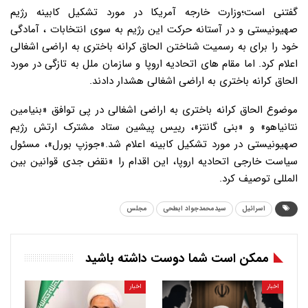
گفتنی است؛وزارت خارجه آمریکا در مورد تشکیل کابینه رژیم
صهیونیستی و در آستانه حرکت این رژیم به سوی انتخابات ، آمادگی
خود را برای به رسمیت شناختن الحاق کرانه باختری به اراضی اشغالی
اعلام کرد. اما مقام های اتحادیه اروپا و سازمان ملل به تازگی در مورد
الحاق کرانه باختری به اراضی اشغالی هشدار دادند.
موضوع الحاق کرانه باختری به اراضی اشغالی در پی توافق «بنیامین
نتانیاهو» و «بنی گانتز»، رییس پیشین ستاد مشترک ارتش رژیم
صهیونیستی در مورد تشکیل کابینه اعلام شد.«جوزپ بورل»، مسئول
سیاست خارجی اتحادیه اروپا، این اقدام را «نقض جدی قوانین بین
المللی توصیف کرد.
اسرائیل
سیدمحمدجواد ابطحی
مجلس
ممکن است شما دوست داشته باشید
اخبار
اخبار