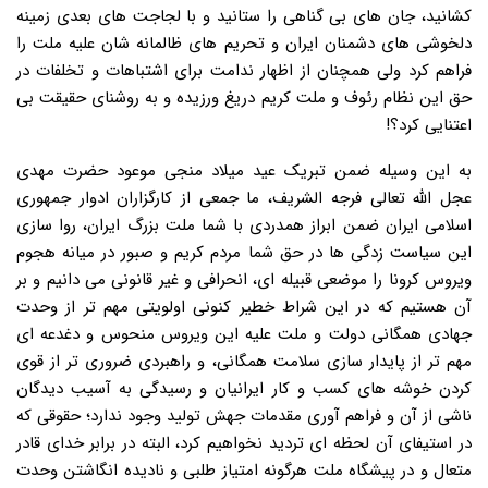
کشانید، جان های بی گناهی را ستانید و با لجاجت های بعدی زمینه
دلخوشی های دشمنان ایران و تحریم های ظالمانه شان علیه ملت را
فراهم کرد ولی همچنان از اظهار ندامت برای اشتباهات و تخلفات در
حق این نظام رئوف و ملت کریم دریغ ورزیده و به روشنای حقیقت بی
اعتنایی کرد؟!
به این وسیله ضمن تبریک عید میلاد منجی موعود حضرت مهدی
عجل الله تعالی فرجه الشریف، ما جمعی از کارگزاران ادوار جمهوری
اسلامی ایران ضمن ابراز همدردی با شما ملت بزرگ ایران، روا سازی
این سیاست زدگی ها در حق شما مردم کریم و صبور در میانه هجوم
ویروس کرونا را موضعی قبیله ای، انحرافی و غیر قانونی می دانیم و بر
آن هستیم که در این شراط خطیر کنونی اولویتی مهم تر از وحدت
جهادی همگانی دولت و ملت علیه این ویروس منحوس و دغدعه ای
مهم تر از پایدار سازی سلامت همگانی، و راهبردی ضروری تر از قوی
کردن خوشه های کسب و کار ایرانیان و رسیدگی به آسیب دیدگان
ناشی از آن و فراهم آوری مقدمات جهش تولید وجود ندارد؛ حقوقی که
در استیفای آن لحظه ای تردید نخواهیم کرد، البته در برابر خدای قادر
متعال و در پیشگاه ملت هرگونه امتیاز طلبی و نادیده انگاشتن وحدت