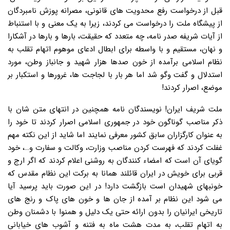
قبل از درخواست رفع محدویت های قانونی، مصرانه پوزش نامبردگان
از پیشگاه ملت را درخواست می کردند، زیرا به یک معنی و با استنباط
از آیات شریفه صدر نامه، چه متعدد که حقیقت، بارها و بارها در آشکارا
و نهان، مستقیم و با واسطه برای ابطال ادعای موهوم اتهام تقلب به
نظام اسلامی برآمده از خون صدها هزار شهید و جانباز وطن، مورد
استدلال و گفت وگو شد اما هر بار با لجاجت ها، غرورها و استکبار بر
موضع، اصرار کردند!
ملت شریف ایران! نویسندگان نامه همچنین در انتهای متن شان با
ذکر مناصب گوناگون خود در جمهوری اسلامی اصرار کردند تا خود را
به عنوان کارگزاران سابق کشور معرفی نمایند اما شاید از این نکته مهم
غفلت کردند که فهرست کردن مناصب وزارت، وکالت و سفارت و…، خود
گویای آن است که امضاء کنندگان به روشنی اعلام کردند که اگر ارج و
قربی برای خویش در ایران قائلند همانا به برکت این نظام مقدس که
خونبهای شهیدان است بازگشت دارد! در این صورت باید پرسید آیا
می شود این نظام بر آمده از جان ها و خون های پاک و رنج های
تاریخی ایرانیان را بدون ارائه حتی یک دلیل و همنوا با دشمنان وطن
به اتهام تقلب، به مدت هشت ماه به فتنه و آشوب های خیابانی