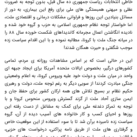
خاطی انتخابات ریاست جمهوری ده سال قبل، بدون توجه به ضرورت
عقلی و میهنی همبستگی های ملی برای رفع این بیماری، به دور از
مسائل بنیادین این روزها و فراوانی مشکلات درمانی و اقتصادی ملت،
اما خواستار توجه نظام جمهوری اسلامی به حزب و گروه خود شده و
نادیده انگاشتن اعمال مجرمانه کاندیداهای شکست خورده سال ۸۸ را
در میانه جنگ ملت با کرونا، مطالبه نموده و با این اقدام سیاست زده
موجب شگفتی و حیرت همگان شدند!
این در حالی است که بر اساس مشاهدات روزانه ی مردم، تمامی
کشورهای درگیر، بخصوص ایالات متحده آمریکا برای ایجاد جبهه ای
واحد در میان ملت و دولت خود علیه ویروس کرونا، به اعلام وضعیتی
جنگی مبادرت کردند! از سویی دیگر به رغم توجه ملت، دولت و رهبری
حکیم نظام بر بسیج تلاش های همه ارکان کشور برای حفظ جان و
ایمن سازی آحاد ملت از گزند گسترش ویروس منحوس کرونا و با
توجه به تمرکز دغدغه ملی برای کمک به مشاغل از دست رفته این
روزها و احیای کسب و کار خانواده های آسیب دیده از آن، گروه
سیاست زده نامبرده برآن شد تا با سوء استفاده از این موقعیت خاص
و گرفتاری های ملت از طریق نامه پراکنی، درخواست های حزبی،