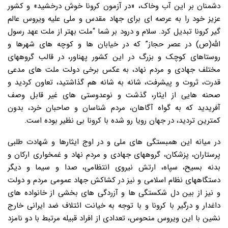
دشمنان بر این آب وخاک، «در آزمون کرونا خوش درخشید» و کشور
عزیز خود را به عرصه ای برای جهاد مقدس و ملی علیه ویروس عالم
گیر کرونا تبدیل کرد. سلام و درود بر شما “ملت بهتر از ملت عهد رسول
الله(ص) در عصر حجاز” که در خیابان ها و کوچه های شهرها و
روستاهای کوچک و بزرگ در این کشور پهناور، در قالب گروههای
مختلف جهادی و مردم نهاد، به عکس برخی دولت ملت های مدعی
قدرت، ثروت و پیشرفت، شانه به شانه هم گذاشتید، تعاون کردید و
صحنه هایی از ایثار، گذشت و نوعدوستی های غیر قابل وصف
آفریدید که به گواه آگاهان، مردم شناسان و صاحبان خرد، بدون
کمترین تردید، در جهان رویا رو شده با کرونا بی نظیر بوده است.
در میانه این همبستگی های ملی و در اوج ایثارها و شهادت طلبی
پرستاران، پزشکان، گروههای جهادی و مردم نهاد و غمخواری ارکان و
بدنه بسیح، سپاه، ارتش نیروی انتظامی، صدا و سیما و دیگر
دستگاههای نظام اسلامی و نیز در کشاکش جهاد عمومی مردم و دولت
و نیز از بین دل شکستگی ها و آزردگی های بخشی از خانواده های
داغدار و درگیر با کرونا و با توجه به خیانت ائتلاف ضد ایرانی خارج
نشین با این ویروس منحوس، تعدادی از افراد قبیله مرتبط با دو نامزد