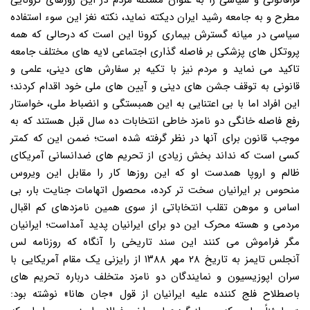
فراقانونی و سیاسی را به عنوان مشکله مردم در این روزهای کرونایی
مطرح و به جامعه رشید ایران دیکته نماید، نکته نغز این سوء استفاده
سیاسی در میانه گسترش بیماری کرونا این است که درحالی که همه
پروتکل های پزشکی بر فاصله گذاری اجتماعی لایه های مختلف جامعه
تاکید می نماید و مردم نیز با تکیه بر سفارش های دینی، علمی و
قانونی به توقف جشن های دینی و آیین های ملی خود اقدام کردند؛
این افراد اما با بی اعتنایی به این همبستگی و انضباط ملی، خواستار
رفع فاصله خانگی دو نامزد خاطی انتخابات ده سال قبل هستند که به
موجب قانون برای آنها در نظر گرفته شده است؛ ضمن این که کمتر
کسی است که نداند بخش زیادی از تحریم های ضدانسانی آمریکای
ظالم و اروپا همدست او که این روزها کار را مقابل این ویروس
منحوس بر ایرانیان سخت تر کرده، محصول اتهامات جنایت بار، بی
اساس و موهن تقلب انتخاباتی از سوی همین نامزدهای کم اقبال
مردمی و هسته محرک این دو برای ایرانیان پدید آمداست؛ ایرانیان
مگر فراموش می کنند این سند تاریخی را آنگاه که روزنامه لس
آنجلس تایمز به تاریخ ۲۸ مهر ۱۳۸۸ از رایزنی یک مقام آمریکایی با
سران اپوزیسیون و نمایندگان دو نامزد متخلف درباره تحریم های
باصطلاح فلج کننده علیه ایرانیان از قول «جان هانا» نوشته بود: