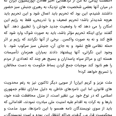
«مطمئناً پیامی که من از گردهمایی اخیر فعالان اپوزیسیون ایران که
در میان آنها بعضی شخصیت های نزدیک به رهبری جنبش سبز حضور
داشتند شنیدم، این بود که تحریم باید اعمال شود و این تحریم باید
هرچه شدیدتر باشد؛ تحریم ضعیف و یا تدریجی، فقط به رژیم این
امکان را می دهد که با وضعیت جدید خودش را تطبیق دهد. آنها
گفتند برای اینکه تحریم مؤثر باشد، باید به صورت شوک وارد شود که
فلج کند و نه به صورت واکسن… برخی از آنها نگرانند که رژیم بر اثر
حمله نظامی فلج نشود و به جای آن، جنبش سبز سرکوب شود. با
وجود این نگرانی، آنها پیشنهاد دادند بمباران همزمان تأسیسات
هسته ای و مراکز سپاه پاسداران و بسیج هر چند که تعدادی از مردم
را هم نابود کند موجبات جمع کردن بساط حکومت به دست مخالفان
را تسریع خواهد کرد»!
ملت عزیز و کریم ایران! از سویی دیگر تاکنون نیز به رغم محدویت
های قانونی اما این نامزدهای خاطی به دلیل مدارای نظام جمهوری
اسلامی که در نوع خود بی نظیر است، از منزل محافظت شده خود،
بارها و به کرات به اقدام علیه امنیت ملی مبادرت نمودند، اقداماتی که
باید از سوی نویسندگان نامه همسو با این نامزدها، مورد مذمت و
محکومیت قرار می گرفت، چراکه انتظار این بوده و است نویسندگان،