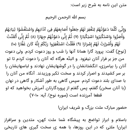
متن این نامه به شرح زیر است:
بسم الله الرحمن الرحیم
وَإِنِّی کُلَّمَا دَعَوْتُهُمْ لِتَغْفِرَ لَهُمْ جَعَلُوا أَصَابِعَهُمْ فِی آذَانِهِمْ وَاسْتَغْشَوْا ثِیَابَهُمْ
وَأَصَرُّوا وَاسْتَکْبَرُوا اسْتِکْبَارًا ﴿۷﴾ ثُمَّ إِنِّی دَعَوْتُهُمْ جِهَارًا ﴿۸﴾ ثُمَّ إِنِّی أَعْلَنْتُ
لَهُمْ وَأَسْرَرْتُ لَهُمْ إِسْرَارًا ﴿۹﴾ فَقُلْتُ اسْتَغْفِرُوا رَبَّکُمْ إِنَّهُ کَانَ غَفَّارًا ﴿۱۰﴾
(نوح) گفت: پرورد گارا همانا آنها را شب و روز دعوت کردم. ولی دعوت
من جز بر فرار آنان نیفزود. و البتّه هرگاه که آنان را دعوت کردم تا تو
آنان را بیامرزی، انگشتانشان را در گوشهایشان نهادند و لباسهایشان را
بر سر کشیدند و اصرار کردند و سخت تکبر ورزیدند. آنگاه من آنان را
با صدای بلند دعوت کردم. سپس گاهی به طور آشکار و گاهی در نهان
(با آنان سخن) گفتم، پس گفتم از پروردگارتان آمرزش بخواهید که او
قطعا آمرزنده است (سوره نوح/ آیه: ۱۰-۷)
حضور مبارک ملت بزرگ و شریف ایران!
باسلام و ابراز تواضع به پیشگاه شما ملت کهن، متدین و سرافراز
ایران! ملتی که در این روزها، با همه ی سخت گیری های تاریخی