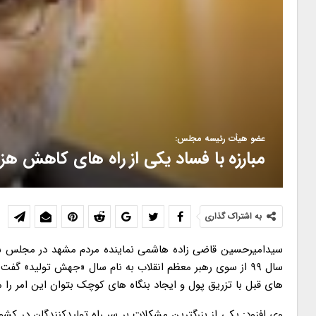
عضو هیأت رئیسه مجلس:
مبارزه با فساد یکی از راه های کاهش هز
به اشتراک گذاری
سیدامیرحسین قاضی زاده هاشمی نماینده مردم مشهد در مجلس شورای
سال ۹۹ از سوی رهبر معظم انقلاب به نام سال «جهش تولید» 
های قبل با تزریق پول و ایجاد بنگاه های کوچک بتوان این امر را 
وی افزود: یکی از بزرگترین مشکلات بر سر راه تولیدکنندگان در ک