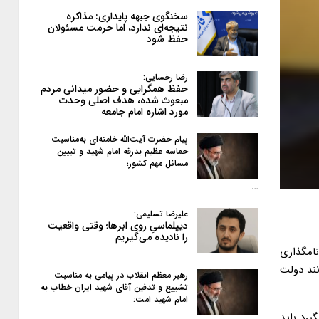
سخنگوی جبهه پایداری: مذاکره
نتیجه‌ای ندارد، اما حرمت مسئولان
حفظ شود
رضا رخسایی:
حفظ همگرایی و حضور میدانی مردم
مبعوث شده، هدف اصلی وحدت
مورد اشاره امام جامعه
پیام حضرت آیت‌الله خامنه‌ای به‌مناسبت
حماسه عظیم بدرقه امام شهید و تبیین
مسائل مهم کشور؛
…
علیرضا تسلیمی:
دیپلماسیِ روی ابرها؛ وقتی واقعیت
را نادیده می‌گیریم
نامگذاری
نند دولت
رهبر معظم انقلاب در پیامی به‌ مناسبت
تشییع و تدفین آقای شهید ایران خطاب به
امام شهید امت:
یرد باید