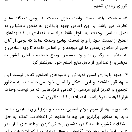
ناروای زیادی شدیم.
۳- ماهیت ارائه لیست واحد، تنازل نسبت به برخی دیدگاه ها و
نظرات می باشد. بر این اساس جبهه پایداری به منظور دستیابی به
اصل اساسی وحدت به ناچار فقط توانست تعدادی از کاندیداهای
اصلح از لیست خود را وارد لیست نهایی وحدت نماید که برخی از آنان
حتی از اعضای رسمی ما نیز نبودند و بر اساس قاعده ثانویه اسلامی و
به منظور جلوگیری از ورود مسببین وضع نامناسب فعلی کشور به
مجلس، از تعدادی از نامزدهای اصلح خود صرفنظر کرد.
۴- جبهه پایداری ضمن قدردانی از نامزدهای اصلحی که در لیست این
جبهه قرار داشتند و این تشکل را امین خود می دانستند، به منظور
تجمیع و تمرکز آرای مردمی از تمامی نامزدهایی که در لیست وحدت
قرار نگرفتند، درخواست انصراف از کاندیداتوری نمود.
۵- این جبهه از عموم مردم انقلابی، نجیب و عزیز ایران اسلامی تقاضا
دارد به منظور برگزاری هر چه با شکوه تر انتخابات، کمک به حل
مشکلات کشور، ناامید کردن دشمن و خنثی کردن توطئه های آنان، در
شعب اخذ رای مشارکت آگاهانه و فعال نمایند چرا که انتخابات برای