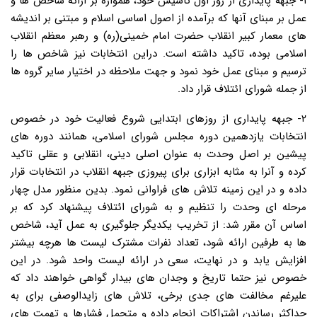
۱- جبهه پایداری از روز اول تاسیس خود، همواره بر ارائه شاخص ها و
عمل بر مبنای آنها که برآمده از اصول اساسی اسلام و مبتنی بر اندیشه
های معمار کبیر انقلاب حضرت امام خمینی(ره) و رهبر معظم انقلاب
اسلامی بوده، تاکید داشته است. دراین انتخابات نیز شاخص ها را
ترسیم و مبنای عمل خود نمود و جهت ملاحظه در اختیار سایر گروه ها
از جمله شورای ائتلاف قرار داد.
۲- جبهه پایداری از روزهای ابتدایی شروع فعالیت خود در خصوص
انتخابات یازدهمین دوره مجلس شورای اسلامی، همانند دوره های
پیشین بر اصل وحدت به عنوان اصلی دینی، انقلابی و عقلی تاکید
کرده و آنرا به مثابه ابزاری برای پیروزی جبهه انقلاب در انتخابات قرار
داده و در این زمینه تلاش های فراوانی نمود. بدین منظور مدل چهار
مرحله ای وحدت را تنظیم و به شورای ائتلاف پیشنهاد کرد که بر
اساس آن مقرر شد: از تخریب یکدیگر جلوگیری به عمل آید، شاخص
ها به طرفین ارائه شود، تعداد نفرات مشترک لیست ها هرچه بیشتر
افزایش یابد و در نهایت، سعی در ارائه لیست واحد شود. در این
خصوص نیز حتما تاریخ و وجدان های بیدار گواهی خواهند داد که
علیرغم مخالفت های جدی برخی، تلاش های زایدالوصفی برای به
حداکثر رساندن اشتراکات انجام داده و متحمل فشارها و تهمت های