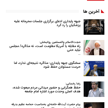
آخرین ها
جبهه پایداری ادعای برگزاری جلسات محرمانه علیه
پزشکیان را رد کرد
حجت‌الاسلام والمسلمین روانبخش:
راه مقابله با آمریکا مقاومت است، نه مذاکره/ مجلس
نباید حتی
…
سخنگوی جبهه پایداری: مذاکره نتیجه‌ای ندارد، اما
حرمت مسئولان حفظ شود
رضا رخسایی:
حفظ همگرایی و حضور میدانی مردم مبعوث شده،
هدف اصلی وحدت مورد اشاره امام جامعه
پیام حضرت آیت‌الله خامنه‌ای به‌مناسبت حماسه عظیم بدرقه