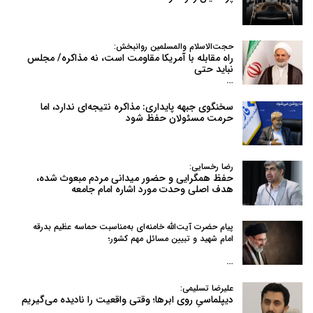
حجت‌الاسلام والمسلمین روانبخش:
راه مقابله با آمریکا مقاومت است، نه مذاکره/ مجلس
نباید حتی
…
سخنگوی جبهه پایداری: مذاکره نتیجه‌ای ندارد، اما
حرمت مسئولان حفظ شود
رضا رخسایی:
حفظ همگرایی و حضور میدانی مردم مبعوث شده،
هدف اصلی وحدت مورد اشاره امام جامعه
پیام حضرت آیت‌الله خامنه‌ای به‌مناسبت حماسه عظیم بدرقه
امام شهید و تبیین مسائل مهم کشور؛
…
علیرضا تسلیمی:
دیپلماسیِ روی ابرها؛ وقتی واقعیت را نادیده می‌گیریم