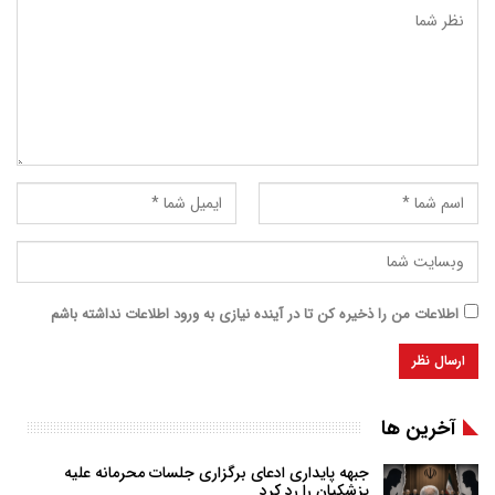
اطلاعات من را ذخیره کن تا در آینده نیازی به ورود اطلاعات نداشته باشم
آخرین ها
جبهه پایداری ادعای برگزاری جلسات محرمانه علیه
پزشکیان را رد کرد