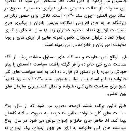
جنسیتی می پردازد. با کمی دقت نظر مشخص می شود که مقصود
این معاونت از عدالت جنسیتی همان «برابری جنسیتی» مصرح در
اسناد بین المللی –چون سند ۲۰۳۰- است. تلاش برای حضور زنان در
ورزشگاه ها به جای افزایش امکانات ورزشی بانوان و پیگیری طرح
ممنوعیت ازدواج تعداد محدود دختران زیر ۱۸ سال به جای پیگیری
ازدواج تعداد فراوان مجردان کشور، نمونه هایی از ارزش های وارونه
معاونت امور زنان و خانواده در این زمینه است.
فی الواقع این معاونت و دستگاه های مسئول مشابه، پیش از آنکه
سیاست های کلی خانواده را فرا گرفته باشند، سیاست «اسمش را بیار،
خودش را نیار» را در دستور کار قرار داده اند. به اسم سیاست های کلی
خانواده به کام اسناد بین المللی همچون سند ۲۰۳۰ ! دستاورد تقریباً
هیچ برای سیاست های کلی خانواده و مدال افتخار برای سازمان های
بین المللی.
طبق قانون برنامه ششم توسعه مصوب می شود که از سال ابلاغ
سیاست های کلی خانواده، طلاق ۲۰ درصد به صورت سالانه کاهش
پیدا کند. امّا ظاهرا جای طلاق و ازدواج عوض می شود! در سال ابلاغ
سیاست های کلی خانواده به ازای هر چهار ازدواج، یک ازدواج به