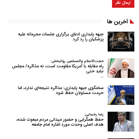
آخرین ها
جبهه پایداری ادعای برگزاری جلسات محرمانه علیه
پزشکیان را رد کرد
حجت‌الاسلام والمسلمین روانبخش:
راه مقابله با آمریکا مقاومت است، نه مذاکره/ مجلس
نباید حتی
…
سخنگوی جبهه پایداری: مذاکره نتیجه‌ای ندارد، اما
حرمت مسئولان حفظ شود
رضا رخسایی:
حفظ همگرایی و حضور میدانی مردم مبعوث شده،
هدف اصلی وحدت مورد اشاره امام جامعه