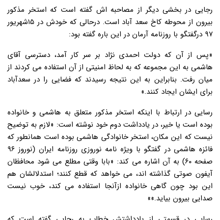
رجایی در بخشی دیگر از مصاحبه اش گفته است که استخر مذکور
بیرون از محوطه کاخ سعد آباد است. درحالی که خودش در ۱۵شهریور
۹۷ درگفتگو با روزنامه آرمان در این باره گفته بود:
«پس از آن که دولت احمدی نژاد بر سر کار آمد، دسترسی آقای
هاشمی به این مجموعه که به لحاظ امنیتی از آن استفاده می کردند از
میان رفت. بنابراین به این نتیجه رسیدند که فضایی را در سعدآباد
برای ایشان ایجاد کنند.»
رسایی در ارتباط با اینکه استخر مذکور متعلق به هاشمی و خانواده
بوده است یا خیر، در یادداشت دوم خود نوشته است: «لازم به توضیح
نیست که این مکان، استخر خانوادگی هاشمی بوده است همانطور که
فائزه هاشمی در گفتگو با ویژه نامه نوروزی روزنامه ایران (نوروز ۹۶
صفحه ۶۰) به آن اشاره می کند: «بابا وقتی مطلع می شود محافظان
آیفون صوتی گذاشته اند، می خواهد که قطع کنند؛ استدلالشان هم
این بود چون گاهی خانواده ازآنجا استفاده می کند، خوب نیست
صدایی بیرون بیاید.»»
رسایی در قسمتی از یادداشتش خطاب به رجایی گفته است که