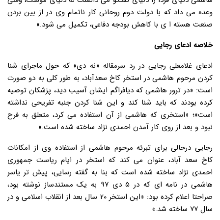
هاشمی دنیای فردا را دنیای گفتگو می دانست نه دنیای موشک، وقتی
وعده می داد که با دولت دوم روحانی کار ناتمام وی در از بین بردن
صنعت هسته ا ی با کاهش بودجه دفاعی، تکمیل می شود.»
خلاصه ادعای رجایی
ادعای غلامعلی رجایی در رد سرمقاله «نه دی» که حول ماجرای شنا
کردن مرحوم هاشمی در استخر کاخ سعدآباد، به طور کلی به دو صورت
است: «در ترور هاشمی که دیافراگم ایشان آسیب دید، پزشکان توصیه
کرده بودند که باید شنا کند و این شنا کردن جنبه تفریحی نداشته
است»؛ «استخری که هاشمی از آن استفاده می کرد، متعلق به فرح
نبود و بعد از روی کار آمدن احمدی نژاد ساخته شده است.»
رجایی درحالی برای تبرئه مرحوم هاشمی از استفاده وی از امکانات
کاخ سعد آباد، عنوان می کند که استخر در ایام ریاست جمهوری
احمدی نژاد ساخته شده است که بنا به گفته رسایی، پیش تر یاسر
هاشمی در نامه ای که در ۵ دی ۹۷ به یک مستندساز نوشته بود،
صراحتا اعلام کرده بود: «این استخر ۲۰ سال بعد از انقلاب اسلامی و در
سال ۷۷ ساخته شد.»