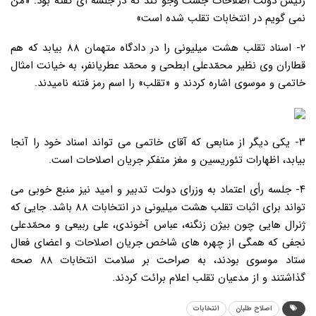
رئیس دولت اصلاحات جست وجو کند که در جلسه ای گفته بود: «من
نمی گویم در انتخابات تقلب شده است»
۲- اسناد تقلب هشت میلیونی را در دادگاه متهمان ۸۸ بیابد که هم
قطاران وی نظیر محمّدعلی ابطحی و محمّد عطریانفر، به خیانت امثال
خاتمی و موسوی اشاره کردند و «تقلب» را اسم رمز فتنه نامیدند.
۳- یکی دیگر از منابعی که آقای خاتمی می تواند اسناد خود را آنجا
بیابد، اظهارات تئوریسین و مغز متفکر جریان اصلاحات است.
۴- جلسه رأی اعتماد به وزرای دولت تدبیر و امید نیز منبع خوبی می
تواند برای اثبات تقلب هشت میلیونی در انتخابات ۸۸ باشد. جایی که
ژنرال هایی چون بیژن زنگنه، عباس آخوندی، علی ربیعی و محمّدعلی
نجفی که همگی از چهره های شاخص جریان اصلاحات و اعضای فعال
ستاد موسوی بودند، به صراحت بر سلامت انتخابات ۸۸ صحه
گذاشتند و از مدعیان تقلب اعلام برائت کردند.
اصلاح طلبان
انتخابات