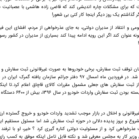
ت که برای مشکلات چاره اندیشی کند که قاضی زاده هاشمی با عصبانیت ب
ر گذاشتم یک روز دیگر اینجا کار کنی بی شعور!
می و انتقاد از مدیران دولتی، به جای عذرخواهی از مردم، افشای این ف
ه عنوان کند اگر این رویه ادامه پیدا کند بسیاری از مدیران در کشور رسو
ند که در زمان توقف ثبت سفارش، برخی خودروها به صورت غیرقانونی ثبت سفارش و 
اند. سپس این موضوع از سوی مرکز حراست وزارت صنعت تائید شد. در فروردین ماه امسال ۹۷ دفتر جرائم سازمان یافته گ
خودرو را به دلیل استفاده از ثبت سفارش های جعلی مشمول مقررات کالای قاچاق اعلام کرد.تا ا
خسروتاج رئیس سازمان توسعه تجارت رسماً اعلام کرد که در زمان بسته 
سفارش های غیرقانونی و اخلال در بازار موجب تشدید واردات خودرو و خروج گسترده ارز
وع و بروز پدیده دلالی در حوزه ثبت سفارش شد اما مسئول مستقیم این
خواهی کرد و از مسئولیت دولتی کناره گیری کرد ؟ خیر، او با ترفند ا
زیر کار به مجلس معرفی شد و نکته قابل تامل اینکه موفق به کسب رای