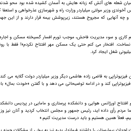
 آخوندی وزیر مولتی میلیاردر وزارت راه و شهرسازی عذرخواهی و استعفا ک
و چه آنهایی که مجروح هستند، زیرپوشش بیمه قرار دارند و از این جهت
ا کم کاری و سوء مدیریت فاحش، موجب تورم افسار گسیخته مسکن و اجاره 
ساخت. افتخار می کنم حتی یک مسکن مهر افتتاح نکردم»! فقط با ر
سنگین فیزیوتراپی به قاضی زاده هاشمی دیگر وزیر میلیاردر دولت گلایه می کند،
یزیوتراپی کند و در ادامه توضیحاتی می دهد و با گفتن «خودت بمال» با
هزار میلیاردی و پورشه سوار، شهریور ۹۷ در مراسم افتتاح اورژانس هوایی و دانشکده پرستاری و مامایی در پردیس د
مردم رأی داده اید، رئیس جمهور و مجلس انتخاب کردید و آنان نیز وزی
یم، فعلاً همین هستیم و باید درست مدیریت کنیم.»
احداث بیمارستان را داشتند فرماندار بدره نیز به برخی از مشکلات حوزه 