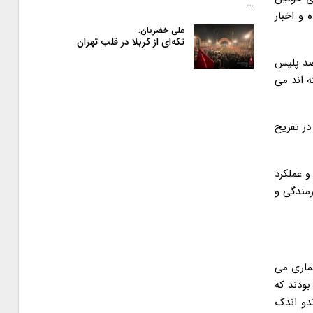
…
 و اخبار
علی خضریان:
تکه‌ای از کربلا در قلب تهران
قصد پلیس
ه اند می
 در تفریح
 عملکرد
رمندگی و
شماری می
بودند که
-مشهد به شماره ۴۸۰ با هم برخورد کردندو اندک