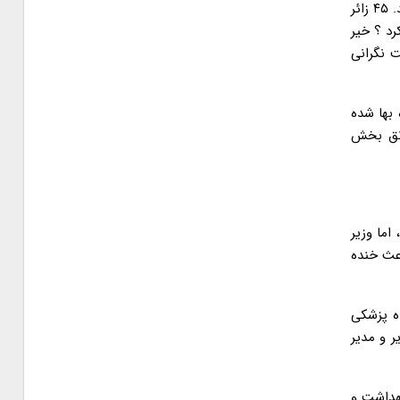
زمانی نگذشت که تمام رویاهای شیرین و معنوی این مسافران در میان شعله های آتش که زبانه هایش به آسمان کشیده شده بود محو شدند. ۴۵ زائر
رد ؟ خیر
 نگرانی
بها شده
ونق بخش
 اما وزیر
عث خنده
انشکده پزشکی
ر و مدیر
بهداشت و