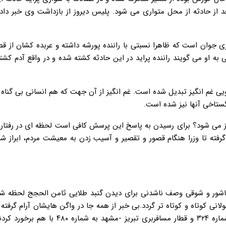
د از حادثه از محل متواری می شود. پلیس دیروز از بازداشت وی خبر داده
ری جوان است که ظاهرا نسبتی با راننده پورشه داشته و عربده کشان از 
به او می گویند راننده پراید در این حادثه کشته شده و در واقع آدم کشت
 سناریویی غم انگیز تبدیل شده است. غم انگیز از آن جهت که هم انسانی بی گناه
ستاخی آنها نیز شده است.
 می شود؟ برای رسیدن به پاسخ این پرسش کافی است لحظه ای در رفتار و
گرفته تا وزرا هنگام قصور و تقصیر و آسیب زدن به معیشت مردم، ابراز ش
د وقتی باشور و شوقی وصف ناشدنی برای دیدن گنبد طلایی ثامن الحجج لحظه 
نی کوتاه و کوتاه تر گردد.بی خبر از همه جا در واگن هایشان آرام گرفته 
در ایستگاه هفت خان سمنان، قطار مسافربری سمنان- مشهد به شماره ۳۲۴ و قطار مسافربری تبریز 