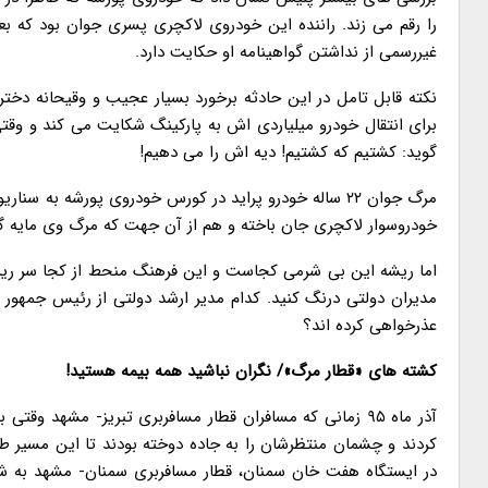
را رقم می زند. راننده این خودروی لاکچری پسری جوان بود که بع
غیررسمی از نداشتن گواهینامه او حکایت دارد.
نکته قابل تامل در این حادثه برخورد بسیار عجیب و وقیحانه دخت
برای انتقال خودرو میلیاردی اش به پارکینگ شکایت می کند و وقتی 
گوید: کشتیم که کشتیم! دیه اش را می دهیم!
مرگ جوان ۲۲ ساله خودرو پراید در کورس خودروی پورشه به
خودروسوار لاکچری جان باخته و هم از آن جهت که مرگ وی مایه گ
اما ریشه این بی شرمی کجاست و این فرهنگ منحط از کجا سر ریز
مدیران دولتی درنگ کنید. کدام مدیر ارشد دولتی از رئیس جمهور 
عذرخواهی کرده اند؟
کشته های «قطار مرگ»/ نگران نباشید همه بیمه هستید!
آذر ماه ۹۵ زمانی که مسافران قطار مسافربری تبریز- مشه
کردند و چشمان منتظرشان را به جاده دوخته بودند تا این مسیر طولا