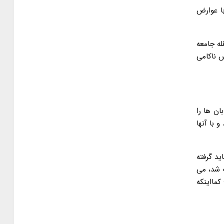
ا عوارض
له جامعه
س ناکامی
ن ها را
 با آنها
باید گرفته
 شد، می
کمااینکه