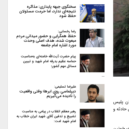
سخنگوی جبهه پایداری: مذاکره
نتیجه‌ای ندارد، اما حرمت مسئولان
حفظ شود
رضا رخسایی:
حفظ همگرایی و حضور میدانی مردم
مبعوث شده، هدف اصلی وحدت
مورد اشاره امام جامعه
پیام حضرت آیت‌الله خامنه‌ای به‌مناسبت
حماسه عظیم بدرقه امام شهید و تبیین
مسائل مهم کشور؛
…
علیرضا تسلیمی:
دیپلماسیِ روی ابرها؛ وقتی واقعیت
را نادیده می‌گیریم
اسان پلیس
 حادثه و
رهبر معظم انقلاب در پیامی به‌ مناسبت
تشییع و تدفین آقای شهید ایران خطاب به
امام شهید امت:
ی خونین