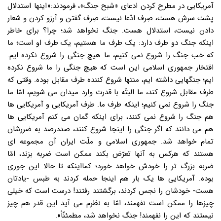
آمریکایی در مطرح کردن ادعای «شبح جنگ»، فرمودند:«اینها استدلال
پشت سرش هست، صِرف ادّعا نیست، صِرف گفتن و آرزو کردن و شعار
دادن نیست، استدلال هست. جنگ نخواهد شد؛ چرا؟ برای خاطر
اینکه جنگ دو طرف دارد: یک طرف ما هستیم، یک طرف او است؛ ما
که خب جنگ را شروع نمی کنیم، ما هیچ جنگی را شروع نکرده ایم.
افتخار جمهوری اسلامی این است که هیچ جنگی را ما شروع نکرده
ایم؛ جنگهایی داشته ایم، منتها شروع کننده طرف مقابل بوده. وقتی که
طرف مقابل شروع کند، ما البتّه با قدرت وارد میدان می شویم، امّا ما
جنگ را شروع نمی کنیم؛ اینکه طرف ما. طرف آمریکایی و آمریکایی ها
هم جنگ را شروع نمی کنند، برای اینکه گمان می کنم آمریکایی ها
هم می دانند که اگر جنگی را اینجا شروع کنند، صددرصد به ضررشان
تمام خواهد شد. جمهوری اسلامی و ملّت ایران آن مجموعه ای
هستند که هرکس به آنها تعرّض بکند ممکن است ضربه بزند، امّا
ضربه بزرگ تر را خودش خواهد خورد؛ کمااینکه تا حالا این جوری
بوده. آمریکایی ها یک بار هم اینجا حمله کردند به طبس -یادتان
هست- خودشان را نجس کردند، برگشتند رفتند! درست است که خیلی
چیزها را ممکن است نفهمند، امّا به نظرم می آید این قدر هم چیز
نیستند که این را نفهمند! جنگ نخواهد شد، مطمئنّاً».