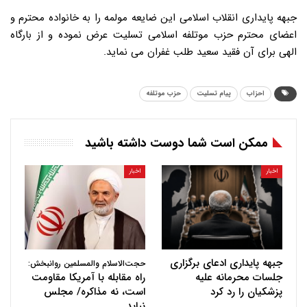
جبهه پایداری انقلاب اسلامی این ضایعه مولمه را به خانواده محترم و
اعضای محترم حزب موتلفه اسلامی تسلیت عرض نموده و از بارگاه
الهی برای آن فقید سعید طلب غفران می نماید.
احزاب
پیام تسلیت
حزب موتلفه
ممکن است شما دوست داشته باشید
اخبار
اخبار
جبهه پایداری ادعای برگزاری
حجت‌الاسلام والمسلمین روانبخش:
جلسات محرمانه علیه
راه مقابله با آمریکا مقاومت
پزشکیان را رد کرد
است، نه مذاکره/ مجلس
نباید