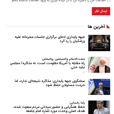
اطلاعات من را ذخیره کن تا در آینده نیازی به ورود اطلاعات نداشته باشم
آخرین ها
جبهه پایداری ادعای برگزاری جلسات محرمانه علیه
پزشکیان را رد کرد
حجت‌الاسلام والمسلمین روانبخش:
راه مقابله با آمریکا مقاومت است، نه مذاکره/ مجلس
نباید حتی
…
سخنگوی جبهه پایداری: مذاکره نتیجه‌ای ندارد، اما
حرمت مسئولان حفظ شود
رضا رخسایی:
حفظ همگرایی و حضور میدانی مردم مبعوث شده،
هدف اصلی وحدت مورد اشاره امام جامعه