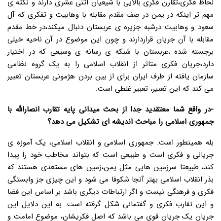
لحاظ فکری،تقارن فکری بالایی با شیعیان اثنی عشری دارند و نکته ی
مهم تر اینکه در یمن در صف مقدم مقابله با وهابیت و تفکری که آل
سعود و وهابیت درشبه جزیره ی عربستان دنبال میکند،در خط مقدم
مقابله با آن جریان قراردارند و چون این موضوع در آن ناحیه خیلی
برجسته شده ،عربستان با شبکه ی رسانه ی وسیعی که در اختیار
دارد،جریان فکری متاثر از انقلاب اسلامی را به یک گروه نظامی
سازمان یافته از طرف ایران برای از بین بردن هژمونی عربستان تعبیر
می کند که این تعبیر، تعبیر غلطی است.
-در واقع شما معتقدید جدا از بحث میدانی پایه تقارب انصارالله با
جمهوری اسلامی را مباحث اندیشه ای تشکیل می دهد؟
بله همینطور است. جمهوری اسلامی و انقلاب اسلامی، یک آموزه ی
جریانی و فکری است و طبیعی است که بتواند مخاطب خود را پیدا
کند، طبیعتا سرزمین هایی مثل یمن،زمین های مستعدی هستند که
بذر انقلاب اسلامی بهتر آنجا شکوفا می شود و این چیزی جز وابستگی
فکری و فرهنگی نیست و اگر ارتباطات دیگری باشد بر اساس این فضا
و این تقارب فکری و گفتمانی شکل گرفته است. به این دلایل این
جریان یک جریان قوی می باشد که اصل فکریشان، موضوع امامت و