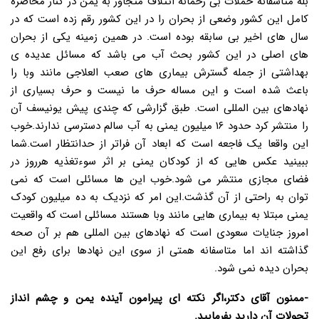
بله متاسفانه حملات بی رحمانه ائتلاف متجاوز به یمن در کنار محاصره
کامل این کشور وضعی از بحران را در این کشور رقم زده است که در
سال های اخیر بی سابقه بوده است. در همین زمینه یکی از بحران
های اصلی در این کشور بحث آب می باشد که مسائل عدیده ی
بهداشتی از جمله گسترش بیماری های صعب العلاجی مانند وبا را
باعث شده است و این مساله حرف ما نیست و حرف بسیاری از
نهادهای بین المللی است. طبق گزارشی که چندی پیش یونیسف آن
را منتشر کرد حدود ۱۶ میلیون یمنی به آب سالم دسترسی ندارند.خوب
این واقعا یک فاجعه است که ابعاد آن فراتر از حدانتظار است.شما
ببینید عکس هایی که از کودکان یمنی بر اثر سوءتغذیه هرروز در
فضای مجازی منتشر می شود.خوب این ها مسائلی است که نمی
توان به راحتی از آن گذشت.این امر که نزدیک به ده میلیون کودک
یمنی مبتلا به بیماری هایی مانند وبا هستند مسائلی است که واقعیت
امروز جنایات سعودی است که نهادهای بین المللی هم بر آن صحه
گذاشته اند اما متاسفانه همتی از سوی این نهادها برای رفع این
بحران دیده نمی شود.
-ممنون آقای دکتر،اگر نکته ای پیرامون آینده یمن و چشم انداز
تحولات آن دارید بفرمایید.