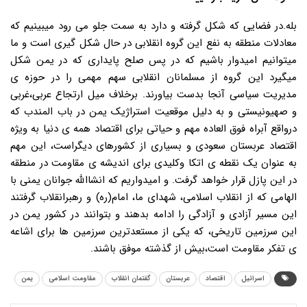
بله.در فضایی که شکل گرفته و دارد به سمت جلو می رود میبینیم که
معادلات منطقه به نفع این گروه انقلابی در حال شکل گیری است و ما
میتوانیم امیدوار باشیم که در پس صلح پایداری که در یمن شکل
میگیرد این گروه از مسلمانان انقلابی سهم مهمی را در حوزه ی
مدیریت سیاسی آنجا بدست بیاورند. برخلاف میل ارتجاع عربی،غربی
و صهیونیستی و به دلیل موقعیت استراژیک یمن در باب المندب که
درواقع آبراه فوق العاده مهم و حیاتی برای اقتصاد همه ی دنیا به ویژه
اقتصاد عربستان سعودی و بسیاری از کشورهای دیگراست، این مهم
به عنوان یک نقطه ی اتکا وکلیدی برای اندیشه ی مقاومت در منطقه
در این پازل قرار خواهد گرفت. و امیدواریم که انشاالله جوانان یمنی با
الهامی که از انقلاب اسلامی، شهدای ما، امام(ره) و رهبرانقلاب گرفتند
این مسیر آزادی و آزادگی را ادامه بدهند و بتوانند در کشور یمن در
این سرزمین تاریخی، که یکی از مستعدترین سرزمین ها برای اشاعه
ی تفکر مقاومت است،بیش از گذشته موفق باشند.
اسرائیل
اقتصاد
عربستان
گفتمان انقلاب
مقاومت اسلامی
یمن