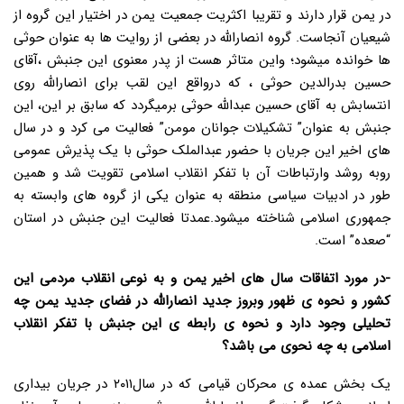
در یمن قرار دارند و تقریبا اکثریت جمعیت یمن در اختیار این گروه از
شیعیان آنجاست. گروه انصارالله در بعضی از روایت ها به عنوان حوثی
ها خوانده میشود؛ واین متاثر هست از پدر معنوی این جنبش ،آقای
حسین بدرالدین حوثی ، که درواقع این لقب برای انصارالله روی
انتسابش به آقای حسین عبدالله حوثی برمیگردد که سابق بر این، این
جنبش به عنوان” تشکیلات جوانان مومن” فعالیت می کرد و در سال
های اخیر این جریان با حضور عبدالملک حوثی با یک پذیرش عمومی
روبه روشد وارتباطات آن با تفکر انقلاب اسلامی تقویت شد و همین
طور در ادبیات سیاسی منطقه به عنوان یکی از گروه های وابسته به
جمهوری اسلامی شناخته میشود.عمدتا فعالیت این جنبش در استان
“صعده” است.
-در مورد اتفاقات سال های اخیر یمن و به نوعی انقلاب مردمی این
کشور و نحوه ی ظهور وبروز جدید انصارالله در فضای جدید یمن چه
تحلیلی وجود دارد و نحوه ی رابطه ی این جنبش با تفکر انقلاب
اسلامی به چه نحوی می باشد؟
یک بخش عمده ی محرکان قیامی که در سال۲۰۱۱ در جریان بیداری