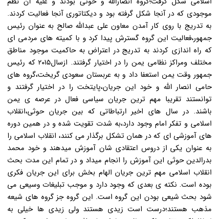
اسلامی شکل گرفت؛گروه انصارالله و حوثی بودند و علیه آن نظم
موجودی که در آنجا شکل گرفته بود و دیکتاتوری آنجا فعالیت کردند.
به تدریج با روی کار آمدن معاون علی عبدالله صالح به عنوان رئیس
جمهور،فعالیت این گروه گسترش پیدا کرد و با کمیته های مردمی ای
که راه اندازی کردند به تدریج در اعتراض به حاکمیت موجود مناطق
مختلف ومراکز نظامی یمن را در اختیار گرفتند. ازسال۲۰۱۵ که رئیس
جمهور وقت یمن استعفا داد و به عربستان سعودی گریخت،گروه های
حامی انصار الله و خود این جریان،پایتخت را در اختیار گرفتند و
توانستند تقریبا مهم ترین جریان سیاسی فعال در عرصه ی یمن
باشند. در سال های اخیر ارتباطاتی که بین جریان حوثی،انقلاب
اسلامی و تفکر امام وجود دارد،به شدت تقویت شده و در همین دوره
های آموزشی ای که در همان تشکل برگذار می کنند، انقلاب اسلامی را
به عنوان یکی از دروس اعتقادی شان آموزش میدهند و خود محمد
بدرالدین حوثی این آموزش را انجام میداد و در تمام این مدت بحث
انقلاب اسلامی مهم ترین جریان الهام بخش برای این جریان فکری
بوده است. نکته ی بعدی که وجود دارد و موجب تبلیغات وسیعی می
شود بحث شیعی بودن این گروه است. این گروه جز گروه های شیعه
مذهب هستند؛درست است زیدی هستند ولی زیدی ها خیلی به