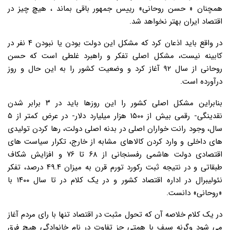
همچنان « حسن روحانی» رییس جمهور باقی بماند ، هیچ چیز در
اقتصاد ایران بهتر نخواهد شد.
در واقع باید اذعان کرد که مشکل این دولت بودن یا نبودن ۴ نفر در
کابینه نیست، مشکل اصلی تفکر و راهبرد غلطی است که حسن
روحانی از سال ۹۲ آغاز کرد و وضعیت کشور را به این حال و روز
درآورده است.
بنابراین مشکل اصلی کشور را این روزها باید در ۳ برابر شدن
نقدینگی- رقمی بیش از ۱۵۰۰ هزار میلیارد دلار- در عرض کمتر از ۵
سال، وجود رانت خواران اصلی در بدنه اصلی دولت، رها کردن تولیدی
های داخلی و وارد کردن کالاهای مشابه از خارج، تکرار سیاست های
اقتصادی دولت هاشمی رفسنجانی از ۶۸ تا ۷۶ و افزایش شکاف
طبقاتی و در نتیجه ثبت رکورد تورم قرن به میزان ۴۹.۴ درصد، تفکر
نئولیبرال در اداره اقتصاد کشور و در یک کلام در تا سال ۱۴۰۰ با
«روحانی» دانست.
در یک کلام خلاصه آن که تحول مثبت در اقتصاد تنها با رای مردم آغاز
می شود وگرنه سیف با همتی جز تفاوت در نام خانوادگی هیچ فرق