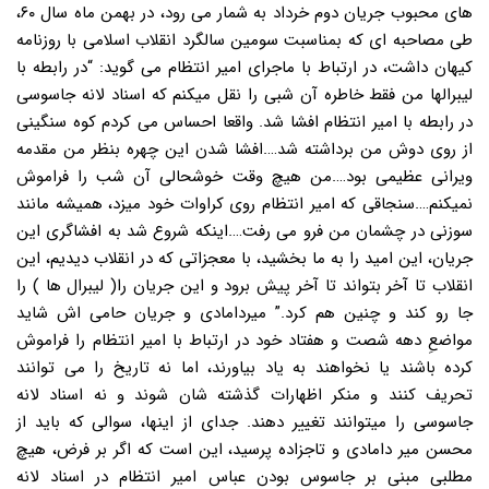
های محبوب جریان دوم خرداد به شمار می رود، در بهمن ماه سال ۶۰،
طی مصاحبه ای که بمناسبت سومین سالگرد انقلاب اسلامی با روزنامه
کیهان داشت، در ارتباط با ماجرای امیر انتظام می گوید: “در رابطه با
لیبرالها من فقط خاطره آن شبی را نقل میکنم که اسناد لانه جاسوسی
در رابطه با امیر انتظام افشا شد. واقعا احساس می کردم کوه سنگینی
از روی دوش من برداشته شد….افشا شدن این چهره بنظر من مقدمه
ویرانی عظیمی بود….من هیچ وقت خوشحالی آن شب را فراموش
نمیکنم….سنجاقی که امیر انتظام روی کراوات خود میزد، همیشه مانند
سوزنی در چشمان من فرو می رفت….اینکه شروع شد به افشاگری این
جریان، این امید را به ما بخشید، با معجزاتی که در انقلاب دیدیم، این
انقلاب تا آخر بتواند تا آخر پیش برود و این جریان را( لیبرال ها ) را
جا رو کند و چنین هم کرد.” میردامادی و جریان حامی اش شاید
مواضعِ دهه شصت و هفتاد خود در ارتباط با امیر انتظام را فراموش
کرده باشند یا نخواهند به یاد بیاورند، اما نه تاریخ را می توانند
تحریف کنند و منکر اظهارات گذشته شان شوند و نه اسناد لانه
جاسوسی را میتوانند تغییر دهند. جدای از اینها، سوالی که باید از
محسن میر دامادی و تاجزاده پرسید، این است که اگر بر فرض، هیچ
مطلبی مبنی بر جاسوس بودن عباس امیر انتظام در اسناد لانه