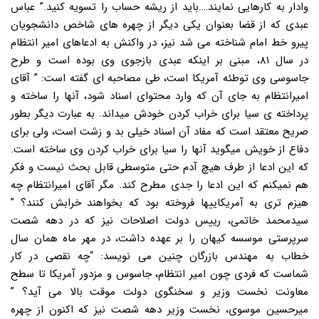
وادار به کارهایی نمایند….باید از ریشه حساب را تسویه کنید.” عباس
عبدی که از قضا بعنوان یکی دیگر از چهره های شاخص دانشجویان
پیرو خط امام شناخته می شد نیز، در واکنش به ادعاهای امیر انتظام
در سال ۸۱، مبنی بر اینکه عبدی بازجوی وی بوده است و طرح
جاسوسی وی توطئه آمریکا است، طی مصاحبه ای گفته است: ” آقای
امیرانتظام به جای آن که وارد محتوای اسناد شود، آنها را ساخته و
پرداخته ی سیا برای خراب کردن خودش میداند. به عبارت دیگر بطور
صریح معتقد است که مفاد آن اسناد خیلی بد و زشت است، ولی برای
دفاع از خویش میگوید آنها را سیا برای خراب کردن وی ساخته است.
که این ادعا از طرف هیچ آدم حتی متوسطی قابل بحث نیست و فکر
هم نمیکنم که این ادعا را جدی مطرح کند. مگر آقای امیرانتظام چه
هیزم تری به آمریکاییها فروخته بود که بخواهند خرابش کنند؟ ”
سیدمحمد خاتمی، رییس دولت اصلاحات نیز که در دهه شصت
سرپرستی موسسه کیهان را بر عهده داشت، در مهر ماه همان سال
خطاب به مهندس بازرگان چنین می نویسد: “چه نقصی در کار
شماست که فردی چون امیر انتظام، جاسوس و مزدور آمریکا تا سطح
معاونت نخست وزیر و سخنگوی دولت موقت بالا می آید؟ ”
میرحسین موسوی، نخست وزیر دهه شصت نیز که اکنون از چهره