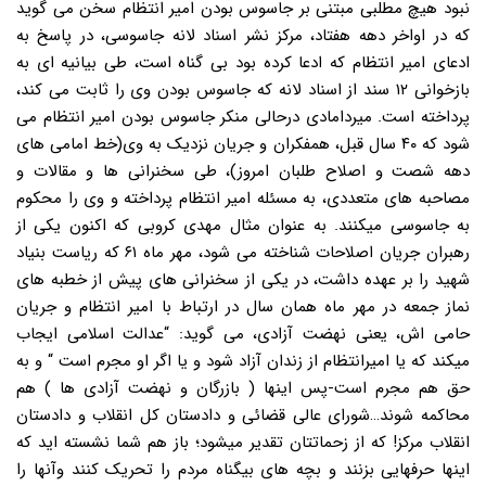
نبود هیچ مطلبی مبتنی بر جاسوس بودن امیر انتظام سخن می گوید
که در اواخر دهه هفتاد، مرکز نشر اسناد لانه جاسوسی، در پاسخ به
ادعای امیر انتظام که ادعا کرده بود بی گناه است، طی بیانیه ای به
بازخوانی ۱۲ سند از اسناد لانه که جاسوس بودن وی را ثابت می کند،
پرداخته است. میردامادی درحالی منکر جاسوس بودن امیر انتظام می
شود که ۴۰ سال قبل، همفکران و جریان نزدیک به وی(خط امامی های
دهه شصت و اصلاح طلبان امروز)، طی سخنرانی ها و مقالات و
مصاحبه های متعددی، به مسئله امیر انتظام پرداخته و وی را محکوم
به جاسوسی میکنند. به عنوان مثال مهدی کروبی که اکنون یکی از
رهبران جریان اصلاحات شناخته می شود، مهر ماه ۶۱ که ریاست بنیاد
شهید را بر عهده داشت، در یکی از سخنرانی های پیش از خطبه های
نماز جمعه در مهر ماه همان سال در ارتباط با امیر انتظام و جریان
حامی اش، یعنی نهضت آزادی، می گوید: “عدالت اسلامی ایجاب
میکند که یا امیرانتظام از زندان آزاد شود و یا اگر او مجرم است “ و به
حق هم مجرم است-پس اینها ( بازرگان و نهضت آزادی ها ) هم
محاکمه شوند…شورای عالی قضائی و دادستان کل انقلاب و دادستان
انقلاب مرکز! که از زحماتتان تقدیر میشود؛ باز هم شما نشسته اید که
اینها حرفهایی بزنند و بچه های بیگناه مردم را تحریک کنند وآنها را