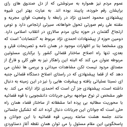
عموم مردم نیز همواره به سرنوشتی که از دل صندوق های رای
برایشان رقم خورده، پایبند بوده اند. به عبارت بهتر این شیوه
پیشنهادی محمود احمدی نژاد در رابطه با وضعیت قوای مجریه و
مقننه علی رغم صورتی تحول خواهانه، سیرتی ارتجاعی دارد و نوعی
ارتجاع گفتمان در حوزه بنای مردم سالاریِ در انقلاب اسلامی دارد.
دومین حوزه از پیشنهادات احمدی نژاد مربوط به “انتصابات” است که
وی مشخصا بنا بر اظهارات موجود در همان نامه و تصریحات قبلی و
بعدی، تنها راه اصلاح ساختار قضائی کشور را برکناری مسئولین
مربوطه عنوان می کند که البته این راهکار نیز به طور کلی و فارغ از
مصداق مردود نیست لکن مشاهدات میدانی و بررسی ها نشان می
دهد که از قضا پیشنهادی که در راستای اصلاح دستگاه قضائی جنبه
ای نسبتا عملیاتی یافته و پیشرفت هایی را نیز در این زمینه به دنبال
داشته است، پیشنهادی جز آن است که احمدی نژاد ارائه می کند. به
طور مشخص تر نوع مواجهه برخی جریانات دانشجویی با قوه قضائیه
با محوریت مطالبه بی پرده اما مشفقانه از ساختار قضاء همان راه
حلی است که جوانان این جریانات دنبال کرده اند که تشکیل جلساتی
مانند جلسه هشت ساعته رییس قوه قضائیه با این جوانان و
پاسخگویی این مقام مسئول را می توان همان نقطه آغازِ دستاوردی