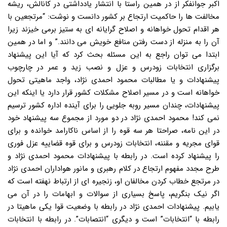
اکبر جوانفکر از در همین راستا با انتشار یادداشتی در کانالش، ریشه
مخالفت ها را حاکمیت ارتجاع بر کشور دانست و نوشت: “مرتجعین با
هر اقدام تحول خواهانه و اصلاح گرایانه ای به ستیز برمی خیزند زیرا
آن را به منزله از دست رفتن منافع خویش می دانند.” و اما در همین
ابتدا می توان راجع به این مسئله بحث کرد که آیا این پیشنهاد
برگزاری انتخابات زودرس و عزل و نصب زید و عمر در چارچوب
پیشنهادات و یا مطالبات محمود احمدی نژاد، واجد ماهیتی تحول
خواهانه است و در مسیر اصلاح مشکلات کشور قرار دارد یا اینکه این
پیشنهادات، چندان مسیر روبه جلویی را برای آینده اداره کشور ترسیم
نمی کند! محمود احمدی نژاد در دو مورد از مجموع سه پیشنهاد خود
در این نامه، صراحتا هر سه قوه را از اساس ناکارامد خوانده و برای
قوای مجریه و مقننه، انتخابات زودرس و برای قوه قضاییه عزل فوری
را پیشنهاد کرده است. در رابطه با پیشنهادات محمود احمدی نژاد و
طرح مجدد مفهوم ارتجاع در کلام رهبری و مانور هواداران احمدی نژاد
در مرتجع خطاب کردن مخالفان او، زنجیره ای از ارتباط نهفته است که
اگر نیک بنگریم، پاسخ بسیاری از سوالات و ابهامات را در آن می
یابیم. پیشنهادات احمدی نژاد در رابطه با وضعیت قوا یکی ماهیتا در
رابطه با “انتخابات” است و دیگری “انتصابات”. در رابطه با انتخابات