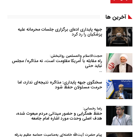
آخرین ها
جبهه پایداری ادعای برگزاری جلسات محرمانه علیه
پزشکیان را رد کرد
حجت‌الاسلام والمسلمین روانبخش:
راه مقابله با آمریکا مقاومت است، نه مذاکره/ مجلس
نباید حتی
…
سخنگوی جبهه پایداری: مذاکره نتیجه‌ای ندارد، اما
حرمت مسئولان حفظ شود
رضا رخسایی:
حفظ همگرایی و حضور میدانی مردم مبعوث شده،
هدف اصلی وحدت مورد اشاره امام جامعه
پیام حضرت آیت‌الله خامنه‌ای به‌مناسبت حماسه عظیم بدرقه