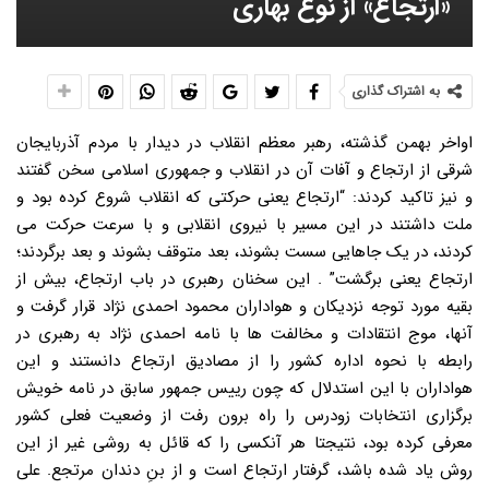
«ارتجاع» از نوع بهاری
به اشتراک گذاری
اواخر بهمن گذشته، رهبر معظم انقلاب در دیدار با مردم آذربایجان
شرقی از ارتجاع و آفات آن در انقلاب و جمهوری اسلامی سخن گفتند
و نیز تاکید کردند: “ارتجاع یعنی حرکتی که انقلاب شروع کرده بود و
ملت داشتند در این مسیر با نیروی انقلابی و با سرعت حرکت می
کردند، در یک جاهایی سست بشوند، بعد متوقف بشوند و بعد برگردند؛
ارتجاع یعنی برگشت” . این سخنان رهبری در باب ارتجاع، بیش از
بقیه مورد توجه نزدیکان و هواداران محمود احمدی نژاد قرار گرفت و
آنها، موج انتقادات و مخالفت ها با نامه احمدی نژاد به رهبری در
رابطه با نحوه اداره کشور را از مصادیق ارتجاع دانستند و این
هواداران با این استدلال که چون رییس جمهور سابق در نامه خویش
برگزاری انتخابات زودرس را راه برون رفت از وضعیت فعلی کشور
معرفی کرده بود، نتیجتا هر آنکسی را که قائل به روشی غیر از این
روش یاد شده باشد، گرفتار ارتجاع است و از بنِ دندان مرتجع. علی