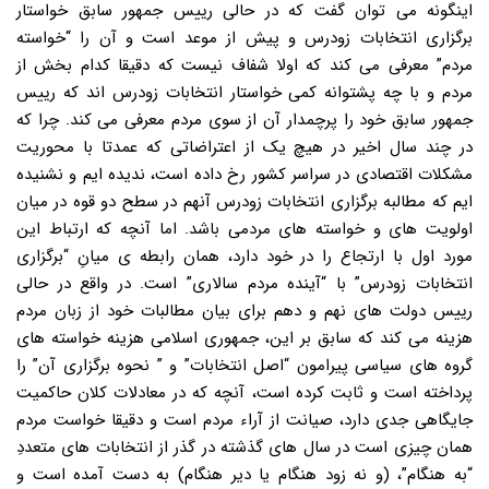
اینگونه می توان گفت که در حالی رییس جمهور سابق خواستار
برگزاری انتخابات زودرس و پیش از موعد است و آن را “خواسته
مردم” معرفی می کند که اولا شفاف نیست که دقیقا کدام بخش از
مردم و با چه پشتوانه کمی خواستار انتخابات زودرس اند که رییس
جمهور سابق خود را پرچمدار آن از سوی مردم معرفی می کند. چرا که
در چند سال اخیر در هیچ یک از اعتراضاتی که عمدتا با محوریت
مشکلات اقتصادی در سراسر کشور رخ داده است، ندیده ایم و نشنیده
ایم که مطالبه برگزاری انتخابات زودرس آنهم در سطح دو قوه در میان
اولویت های و خواسته های مردمی باشد. اما آنچه که ارتباط این
مورد اول با ارتجاع را در خود دارد، همان رابطه ی میانِ “برگزاری
انتخابات زودرس” با “آینده مردم سالاری” است. در واقع در حالی
رییس دولت های نهم و دهم برای بیان مطالبات خود از زبان مردم
هزینه می کند که سابق بر این، جمهوری اسلامی هزینه خواسته های
گروه های سیاسی پیرامون “اصل انتخابات” و ” نحوه برگزاری آن” را
پرداخته است و ثابت کرده است، آنچه که در معادلات کلان حاکمیت
جایگاهی جدی دارد، صیانت از آراء مردم است و دقیقا خواست مردم
همان چیزی است در سال های گذشته در گذر از انتخابات های متعددِ
“به هنگام”، (و نه زود هنگام یا دیر هنگام) به دست آمده است و