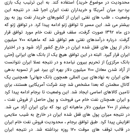
محدودیت در موضوع خرید) استفاده کند. به این ترتیب یک بازی
برد-برد میان آمریکا و خریداران نفت ایران اجرا شد. در نتیجه این
وضعیت ، طلب های نفتی ایران از کشورهای خریدار نفت روز به روز
بیشتر می شد. این مسیر تا توافق ژنو ادامه پیدا کرد. در توافق ژنو که
دی ماه ۱۳۹۲ صورت گرفت، سقف فروش نفت خام مورد توافق قرار
گرفت. درباره درآمدهای نفتی هم توافق شد که ماهیانه ۷۰۰ میلیون
دلار از پول های قفل شده ایران در خارج کشور آزاد شود و در اختیار
ایران قرار گیرد. البته در این توافق هیچ یک از بانک های ایرانی (حتی
بانک مرکزی) از تحریم بیرون نیامده و در نتیجه عملا ایران نتوانست
از آزاد شدن معادل ۷۰۰ میلیون دلار بهره ای ببرد غیر از تسویه بدهی
های ایران به نهادهای بین المللی همچون بانک جهانی! همچنین یک
کانال مطمئن که بعدا مشخص شد چند شرکت آمریکایی هستند، برای
تامین کالاهای اساسی ایجاد شد. این وضعیت تا برجام ادامه پیدا کرد
و ایران همچنان نفت خام می فروخت و پول حاصل از فروش نفت ،
بیشتر از ۷۰۰ میلیون دلار ماهیانه ای بود که برای ایران آزاد می شد.
در نتیجه میزان پول های قفل شده ایران در خارج به شیب ملایمی
افزایش پیدا کرد. طبق توافق برجام ، محدودیت فروش نفت خام ایران
در قالب توقف های موقت ۱۲۰ روزه برداشته شد. در نتیجه ایران