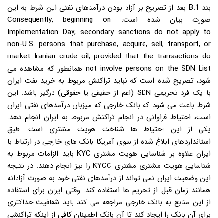
بند B.1 بعد از تصریح بر آزاد بودن درآمدهای نفتی این شرط به این
صورت بیان شده است: Consequently, beginning on
Implementation Day, secondary sanctions do not apply to
non-U.S. persons that purchase, acquire, sell, transport, or
market Iranian crude oil, provided that the transactions do
not involve persons on the SDN List همانطور که مشاهده می
شود، تصریح شده است که نباید تراکنش مربوط به خرید نفت ایران
با یک فرد تحریمی SDN (اعم از حقیقی یا حقوقی) درگیر باشد. این
شرط باعث می شود که بانک خارجی که میزبان درآمدهای نفتی ایران
است، احتیاط فراوانی در انجام تراکنش مربوط به ایران انجام دهد.
یکی از این احتیاط ها شناخت هویت مشتری است. طبق
استانداردهای ابلاغ شده از سوی آمریکا بانک های خارجی در ارتباط با
ایران علاوه بر شناسایی هویت مشتری KYC باید الزامات مربوط به
شناسایی هویت مشتری مشتری KYCC را نیز انجام دهند. در نتیجه
این وضعیت ایران نمی تواند از درآمدهای نفتی خود به صورت آزادانه
همانند زمان قبل از تحریم ها استفاده کند. وقتی ایران برای استفاده
از این منابع به بانک خارجی مراجعه می کند باید شفافیت حداکثری
برای آن بانک را ایجاد کند تا آن بانک اطمینان کافی از اینکه تراکنشی