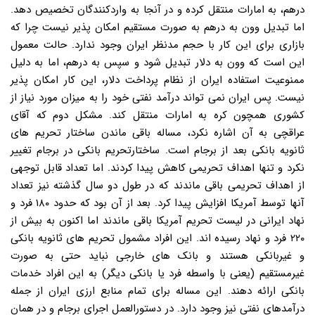
درهم، به امارات منتقل کرده و در آنجا به واردکنندگان تخصیص دهد.
اما تبدیل وون به درهم به صورت مستقیم امکان پذیر نیست چرا که
بازاری برای این کار با حجم مدنظر ایران وجود ندارد. حالت معمول
این است که وون به دلار تبدیل شود و سپس به درهم، اما به دلیل
ممنوعیت استفاده ایران از نظام پرداخت دلار، این کار امکان پذیر
نیست. پس ایران نمی تواند درآمد نفتی خود را به میزان مورد نیاز از
کشوری همچون کره به امارات منتقل کند. مشکل دوم که آقای
عراقچی به آن اشاره نکرد، مساله باقی ماندن ساختار تحریم های
ثانویه بانکی بعد از برجام است. ساختارتحریم بانکی در برجام تغییر
نکرد و تنها اهداف تحریمی کاهش پیدا کردند. اما تعداد قابل توجهی
از اهداف تحریمی باقی ماندند که در طول دو سال گذشته نیز تعداد
آنها توسط آمریکا افزایش پیدا کرد. بعد از آن بود که حدود ۱۸۰ فرد و
نهاد ایرانی در لیست تحریم آمریکا باقی ماندند اما اکنون به بیش از
۲۲۰ فرد و نهاد رسیده اند. این افراد مشمول تحریم های ثانویه بانکی
و غیربانکی هستند و بانک های خارجی نباید حتی به صورت
غیرمستقیم (یعنی با واسطه فرد یا بانکی دیگر) به این افراد خدمات
بانکی ارائه دهند. این مساله برای تمام منابع ارزی ایران از جمله
درآمدهای نفتی نیز وجود دارد. در دستورالعمل اجرای برجام و در همان