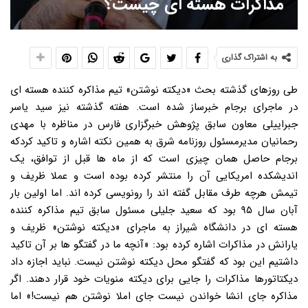
مذاکرات هسته ای چیست؟
به اشتراک گذاری
طی روزهای گذشته بحث «دیکته نوشتن» تیم مذاکره کننده هسته ای
در ماجرای برجام خبرساز شده است. هفته گذشته نیز سید یاسر
جبراییلی معاون سابق پژوهش خبرگزاری فارس در مناظره با مهدی
رحمانیان مدیرمسئول روزنامه شرق به همین نکته اشاره و تاکید کردکه
برجام حاصل همان چیزی است که از ماه ها قبل از توافق، یک
اندیشکده امریکایی آن را منتشر کرده بوده است و عملا ظریف و
تیمش هرچه طرف مقابل گفته اند را رونویسی کرده اند. اما اولین بار
آبان سال ۹۵ بود که سعید جلیلی مسئول سابق تیم مذاکره کننده
هسته ای در دانشگاه شیراز به ماجرای «دیکته نوشتن» ظریف و
یارانش در مذاکرات اشاره کرده بود: «آنچه ما در گفتگو ها بر آن تاکید
داشتیم این بود که گفتگو محل دیکته نوشتن نیست. نباید اجازه داد
دیکتاتورها مذاکرات را جایی برای دیکته منویات خود قرار دهند. اگر
مذاکره جای انشا خواندن نیست جای املا نوشتن هم نیست!» اما