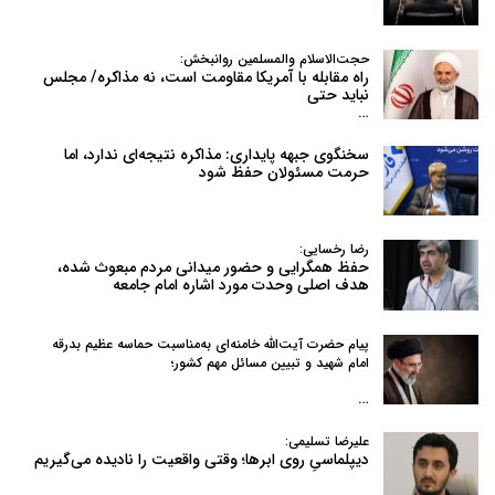
حجت‌الاسلام والمسلمین روانبخش:
راه مقابله با آمریکا مقاومت است، نه مذاکره/ مجلس
نباید حتی
…
سخنگوی جبهه پایداری: مذاکره نتیجه‌ای ندارد، اما
حرمت مسئولان حفظ شود
رضا رخسایی:
حفظ همگرایی و حضور میدانی مردم مبعوث شده،
هدف اصلی وحدت مورد اشاره امام جامعه
پیام حضرت آیت‌الله خامنه‌ای به‌مناسبت حماسه عظیم بدرقه
امام شهید و تبیین مسائل مهم کشور؛
…
علیرضا تسلیمی:
دیپلماسیِ روی ابرها؛ وقتی واقعیت را نادیده می‌گیریم