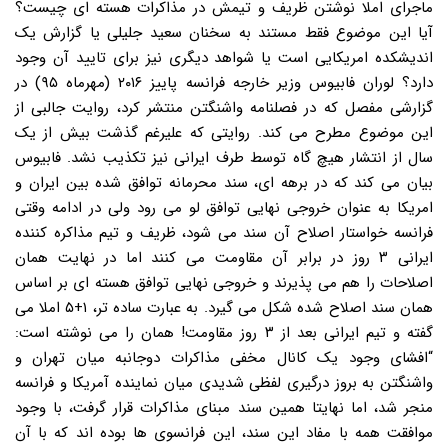
ماجرای املا نوشتن ظریف و تیمش در مذاکرات هسته ای چیست؟
آیا این موضوع فقط مستند به سخنان سعید جلیلی یا گزارش یک
اندیشکده امریکایی است یا شواهد دیگری نیز برای تایید آن وجود
دارد؟ لوران فابیوس وزیر خارجه فرانسه پاییز ۲۰۱۶ (مهرماه ۹۵) در
گزارشی مفصل که در فصلنامه واشنگتن منتشر کرد، روایت جالبی از
این موضوع مطرح می کند. روایتی که علیرغم گذشت بیش از یک
سال از انتشار هیچ گاه توسط طرف ایرانی نیز تکذیب نشد. فابیوس
بیان می کند که در برهه ای، سند محرمانه توافق شده بین ایران و
امریکا به عنوان خروجی نهایی توافق لو می رود ولی در ادامه وقتی
فرانسه خواستار اصلاح آن سند می شود، ظریف و تیم مذاکره کننده
ایرانی ۳ روز در برابر آن مقاومت می کنند اما در نهایت همان
اصلاحات را هم می پذیرند و خروجی نهایی توافق هسته ای بر اساس
همان سند اصلاح شده شکل می گیرد. به عبارت ساده تر، ۱+۵ املا می
گفته و تیم ایرانی بعد از ۳ روز مقاومت! همان را می نوشته است:
“افشای وجود یک کانال مخفی مذاکرات دوجانبه میان تهران و
واشنگتن به بروز درگیری لفظی شدیدی میان نماینده آمریکا و فرانسه
منجر شد، اما نهایتا همین سند مبنای مذاکرات قرار گرفت، با وجود
موافقت همه با مفاد این سند، این فرانسوی ها بوده اند که با آن