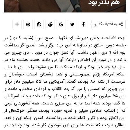
هم بدتر بود
به اشتراک گذاری
آیت الله احمد جنتی دبیر شورای نگهبان صبح امروز (شنبه، ۹ دی) در
جلسه درس اخلاق در نمازخانه این نهاد برگزار شد، ضمن گرامیداشت
یوم الله ۹ دی، اظهار داشت: آیا نسل جوان در مورد ۹ دی چیزی می
دانند و در مورد آن اطلاعی دارند؟ آیا می دانند هفت، هشت ماه در
سال ۸۸ چه خبر بود؟ و اینکه مملکت تا مرز سقوط رفت. وی با بیان
اینکه آمریکا، رژیم صهیونیستی و همه دشمنان انقلاب خوشحال و
سرمست از فتنه ۸۸ بودند، گفت: آمریکایی ها ۵۵ میلیون دلار برای
این چیزی که اسمش را می گذارند انقلاب و کودتای مخملی، دادند و
این ۵۵ میلیون دلار غیر از پول های دیگر بود که داده بودند. اسرائیلی
ها گفته بودند همه امید ما به این سبزی هاست. همه کشورهای غربی
که از انقلاب اسلامی سیلی و ضربه خورده بودند، همگی خوشحال از
این اتفاق بوده و کار را تمام شده می دانستند. ضمن اینکه این واقعه،
اتفاقی نبود، بلکه مدت ها روی این موضوع کار شده بود؛ چنانچه در