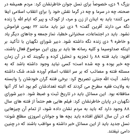
بزرگ ۹ دی، خصوصاً برای نسل جوان خاطرنشان کرد: مردم همیشه در
صحنه، چه در سرما و چه در گرما نقش خود را برای انقلاب اسلامی ایفا
می کنند؛ باید به اینان از زن و مرد، از کودک و پیر که ایام الله را زنده
نگه می دارند آفرین گفت؛ ۹ دی نیز باید مانند ۲۲ بهمن فراموش
نشود. باید در اجتماعات، سخنرانی خطبا، نماز جمعه و جاهای دیگر یاد
و خاطره ۹ دی زنده نگه داشته شود. دبیر شورای نگهبان با تأکید بر
اینکه صداوسیما و کلیه رسانه ها باید بر روی این موضوع فعال باشند،
افزود: باید فتنه ۸۸ را تجزیه و تحلیل کرده و بگویند که در آن زمان
چه خبر بوده و چه شده است؛ کسی نباید وجود داشته باشد که به
مسئله فتنه و مصائب که بر سر انقلاب اسلام آورده شده، شک داشته
باشد. آیت الله جنتی تصریح کرد: برخی فتنه گران خودشان را وابسته
به ولایت فقیه مطرح می کردند که البته تعدادشان کم بود اما کار آنها
منافقانه بود. این مسائل باید در تاریخ ثبت و ضبط شود. دبیر شورای
نگهبان در پایان خاطرنشان کرد: فیلم هایی هم حتماً از فتنه های سال
۸۸ وجود دارد که باید به مردم نشان داده شود، از تمام آن چیزهایی
که در آن سال اتفاق افتاده باید بچه ها و جوانان امروزی مطلع شوند؛
نسل جدید باید از این مسائل خبر داشته و مواظب باشند که در چنین
دامی نیفتند.