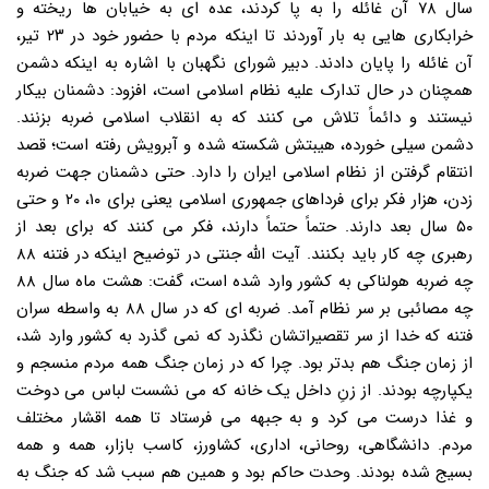
سال ۷۸ آن غائله را به پا کردند، عده ای به خیابان ها ریخته و
خرابکاری هایی به بار آوردند تا اینکه مردم با حضور خود در ۲۳ تیر،
آن غائله را پایان دادند. دبیر شورای نگهبان با اشاره به اینکه دشمن
همچنان در حال تدارک علیه نظام اسلامی است، افزود: دشمنان بیکار
نیستند و دائماً تلاش می کنند که به انقلاب اسلامی ضربه بزنند.
دشمن سیلی خورده، هیبتش شکسته شده و آبرویش رفته است؛ قصد
انتقام گرفتن از نظام اسلامی ایران را دارد. حتی دشمنان جهت ضربه
زدن، هزار فکر برای فرداهای جمهوری اسلامی یعنی برای ۱۰، ۲۰ و حتی
۵۰ سال بعد دارند. حتماً حتماً دارند، فکر می کنند که برای بعد از
رهبری چه کار باید بکنند. آیت الله جنتی در توضیح اینکه در فتنه ۸۸
چه ضربه هولناکی به کشور وارد شده است، گفت: هشت ماه سال ۸۸
چه مصائبی بر سر نظام آمد. ضربه ای که در سال ۸۸ به واسطه سران
فتنه که خدا از سر تقصیراتشان نگذرد که نمی گذرد به کشور وارد شد،
از زمان جنگ هم بدتر بود. چرا که در زمان جنگ همه مردم منسجم و
یکپارچه بودند. از زنِ داخل یک خانه که می نشست لباس می دوخت
و غذا درست می کرد و به جبهه می فرستاد تا همه اقشار مختلف
مردم. دانشگاهی، روحانی، اداری، کشاورز، کاسب بازار، همه و همه
بسیج شده بودند. وحدت حاکم بود و همین هم سبب شد که جنگ به