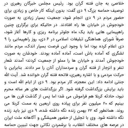
خلاصی به جان فتنه گران بود. رئیس مجلس خبرگان رهبری در
توصیف حماسه بزرگ ۹ دی گفت: بدون اینکه کار خاص و زیادی برای
حضور مردم در ۹ دی انجام شود، جمعیت بسیار زیادی به صورت
خودجوش در خیابان ها راه افتادند. در حالیکه برای برگزاری چنین
راهپیمایی هایی باید یک ماه جلوتر برنامه ریزی و کارها آغاز شود،
صرفاً شورای هماهنگی تبلیغات اسلامی در ۶ دی، روز راهپیمایی را ۹
دی اعلام کرده بود؛ اما با وجود این فرصت بسیار اندک، مردم مانند
لشگری که آماده باش است، آماده آماده بودند. خودشان به صورت
خودجوش آمدند و خیابان ها را مملو از جمعیت کردند؛ آمدند شعار
تنفر و انزجار از فتنه گران و سردمداران آنان را سر دادند. بنابراین با
حرکت مردمی و با اشاره رهبری، فاتحه فتنه گران خوانده شد. آیت الله
جنتی ادامه داد: این معجزه، کار مردم بود. ۹ دی از ایام الله است و
باید برایش بزرگداشت گرفته شود. اگر بزرگداشت های هر ساله محرم
نبود، حادثه کربلا هم فراموش می شد؛ اما پس از گذشت قرن ها می
بینیم که ۲۰ میلیون نفر برای پیاده روی اربعین به سمت کربلا می
روند. همانطور که ۲۲ بهمن زنده نگه داشته شده، ۹ دی نیز باید زنده
نگه داشته شود. وی با تجلیل از حضور همیشگی و آگاهانه ملت ایران
در عرصه های مختلف انقلاب، با برشمردن نکاتی جهت تبیین حماسه