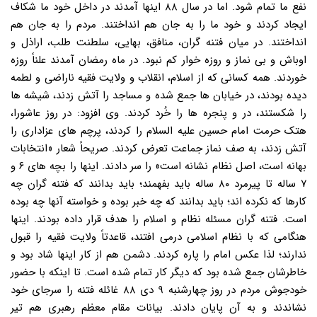
نفع ما تمام شود. اما در سال ۸۸ اینها آمدند در داخل خود ما شکاف
ایجاد کردند و خود ما را به جان هم انداختند. مردم را به جان هم
انداختند. در میان فتنه گران، منافق، بهایی، سلطنت طلب، اراذل و
اوباش و بی نماز و روزه خوار کم نبود. در ماه رمضان آمدند علناً روزه
خوردند. همه کسانی که از اسلام، انقلاب و ولایت فقیه ناراضی و لطمه
دیده بودند، در خیابان ها جمع شده و مساجد را آتش زدند، شیشه ها
را شکستند، در و پنجره ها را خُرد کردند. وی افزود: در روز عاشورا،
هتک حرمت امام حسین علیه السلام را کردند، پرچم های عزاداری را
آتش زدند، به صف نماز جماعت تعرض کردند. صریحاً شعار «انتخابات
بهانه است، اصل نظام نشانه است» را سر دادند. اینها را بچه های ۶ و
۷ ساله تا پیرمرد ۸۰ ساله باید بفهمند؛ باید بدانند که فتنه گران چه
کارها که نکرده اند؛ باید بدانند که چه خبر بوده و خواسته آنها چه بوده
است. فتنه گران مسئله نظام و اسلام را هدف قرار داده بودند. اینها
هنگامی که با نظام اسلامی درمی افتند، قاعدتاً ولایت فقیه را قبول
ندارند؛ لذا عکس امام را پاره کردند. دشمن هم از کار اینها شاد بود و
خاطرشان جمع شده بود که دیگر کار تمام شده است. تا اینکه با حضور
خودجوش مردم در روز چهارشنبه ۹ دی ۸۸ غائله فتنه را سرجای خود
نشاندند و به آن پایان دادند. بیانات مقام معظم رهبری هم تیر