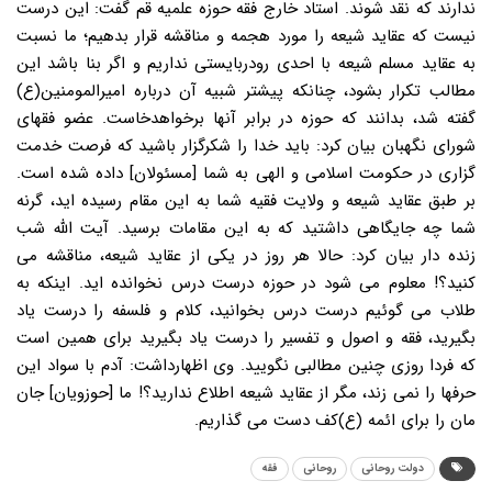
ندارند که نقد شوند. استاد خارج فقه حوزه علمیه قم گفت: این درست
نیست که عقاید شیعه را مورد هجمه و مناقشه قرار بدهیم؛ ما نسبت
به عقاید مسلم شیعه با احدی رودربایستی نداریم و اگر بنا باشد این
مطالب تکرار بشود، چنانکه پیشتر شبیه آن درباره امیرالمومنین(ع)
گفته شد، بدانند که حوزه در برابر آنها برخواهدخاست. عضو فقهای
شورای نگهبان بیان کرد: باید خدا را شکرگزار باشید که فرصت خدمت
گزاری در حکومت اسلامی و الهی به شما [مسئولان] داده شده است.
بر طبق عقاید شیعه و ولایت فقیه شما به این مقام رسیده اید، گرنه
شما چه جایگاهی داشتید که به این مقامات برسید. آیت الله شب
زنده دار بیان کرد: حالا هر روز در یکی از عقاید شیعه، مناقشه می
کنید؟! معلوم می شود در حوزه درست درس نخوانده اید. اینکه به
طلاب می گوئیم درست درس بخوانید، کلام و فلسفه را درست یاد
بگیرید، فقه و اصول و تفسیر را درست یاد بگیرید برای همین است
که فردا روزی چنین مطالبی نگویید. وی اظهارداشت: آدم با سواد این
حرفها را نمی زند، مگر از عقاید شیعه اطلاع ندارید؟! ما [حوزویان] جان
مان را برای ائمه (ع)کف دست می گذاریم.
دولت روحانی
روحانی
فقه