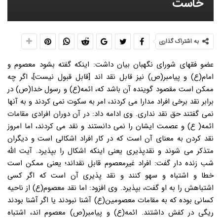
خاست
به اشتراک گذاری
عضو فقهای شورای نگهبان بیان داشت: اینکه گفته بشود معصوم و
امام(ع) و پیامبر(ص) نیز قابل نقد اند [قابل قبول نیست]، اگر چه
ممکن است مقصود گوینده آن باشد که، ائمه(ع) و رسول خدا(ص) در
برابر نقد برخی افراد مدارا می کردند، امر به سکوت نمی کردند و به آنها
نمی گفتند حق نقد نداری. وی ادامه داد: در آن دوران افرادی مقامات
ائمه( ع) و عصمت ایشان را نمی دانستند و نقد می کردند، اما امروز
نقد کردن به معنای آن است که در کار افراد اشکالی است و دیگران
متذکر می شوند و نقدپذیری یعنی اینکه اشکال را بپذیرد. آیت الله
شب زنده دار گفت: افراد غیرمعصوم قابل نقداند؛ یعنی ممکن است
خطا و اشتباه و سهو کنند و نقد پذیری آن است که اگر کسی
اشتباهش را به او گفت، بپذیرد. وی افزود: اما نقد معصوم(ع) از ناحیه
کسانی بوده که به مقامات معصومین(ع) آشنا نبودند یا اگر آشنا بودند
ریگی در کفش داشتند. ائمه(ع) و پیامبر(ص) معصوم اند، اشتباه