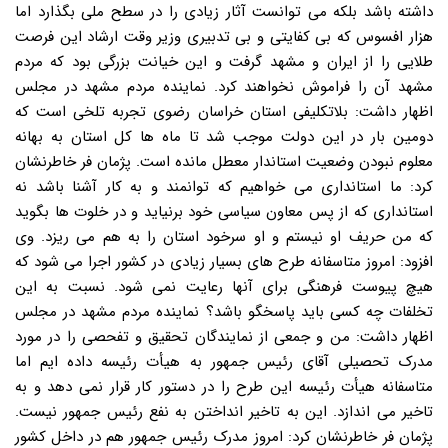
داشته باشد بلکه می توانست آثار زیادی را در سطح ملی بگذارد اما
هزار افسوس که بی کفایتی و بی تدبیری وزیر وقت ارشاد این فرصت
طلایی را از ایران و مشهد گرفت و این خیانت بزرگی بود که مردم
مشهد آن را فراموش نخواهند کرد. نماینده مردم مشهد در مجلس
اظهار داشت: بلاتکلیفی استان خراسان رضوی تجربه تلخی است که
دومین بار در این دولت موجب شد تا ماه ها کل استان به بهانه
معلوم نبودن وضعیت استاندار معطل مانده است. پژمان فر خاطرنشان
کرد: ما استانداری می خواهیم که توانمند و به کار آشنا باشد نه
استانداری که از پس معاون سیاسی خود برنیاید و در خلوت ها بگوید
که من حریف او نیستم و او سرخود استان را به هم می ریزد. وی
افزود: امروز متاسفانه طرح های بسیار زیادی در کشور اجرا می شود که
هیچ پیوست فرهنگی برای آنها رعایت نمی شود. نسبت به این
تخلفات چه کسی باید پاسخگو باشد؟ نماینده مردم مشهد در مجلس
اظهار داشت: من و جمعی از نمایندگان تحقیق و تفحصی را در مورد
مدرک تحصیلی آقای رئیس جمهور به هیأت رئیسه داده ایم اما
متاسفانه هیأت رئیسه این طرح را در دستور کار قرار نمی دهد و به
تاخیر می اندازد. این به تاخیر انداختن به نفع رئیس جمهور نیست.
پژمان فر خاطرنشان کرد: امروز مدرک رئیس جمهور هم در داخل کشور