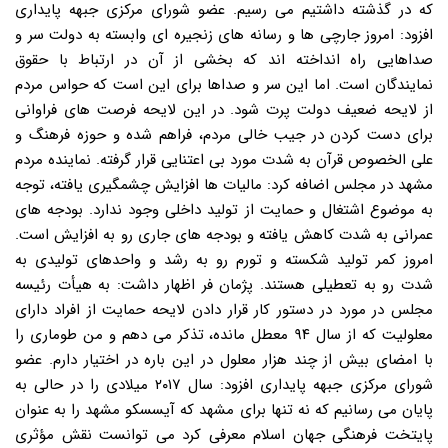
که در گذشته داشتیم می رسیم. عضو شورای مرکزی جبهه پایداری
افزود: امروز جارچی ها و رسانه های زنجیره ای وابسته به دولت سر و
صداهایی راه انداخته اند که بخشی از آن در ارتباط با حقوق
نمایندگان است. اما این سر و صداها برای این است که حواس مردم
از لایحه ضعیف دولت پرت شود. در این لایحه فرصت های فراوانی
برای دست کردن در جیب خالی مردم، فراهم شده و حوزه فرهنگ و
علی الخصوص قرآن به شدت مورد بی اعتنایی قرار گرفته. نماینده مردم
مشهد در مجلس اضافه کرد: مالیات ها افزایش چشمگیری یافته، توجه
به موضوع اشتغال و حمایت از تولید داخلی وجود ندارد. بودجه های
عمرانی به شدت کاهش یافته و بودجه های جاری رو به افزایش است.
امروز کمر تولید شکسته و تورم رو به رشد و واحدهای تولیدی به
شدت رو به تعطیلی هستند. پژمان فر اظهار داشت: به هیأت رئیسه
مجلس در مورد در دستور کار قرار دادن لایحه حمایت از افراد دارای
معلولیت که از سال ۹۴ معطل مانده، تذکر می دهم و من طوماری را
با امضای بیش از چند هزار معلول در این باره در اختیار دارم. عضو
شورای مرکزی جبهه پایداری افزود: سال ۲۰۱۷ میلادی را در حالی به
پایان می رسانیم که نه تنها برای مشهد که آیسسکو مشهد را به عنوان
پایتخت فرهنگی جهان اسلام معرفی کرد می توانست نقش مؤثری