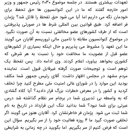
تعهدات بیشتری هستند. در جلسه موضوع ۲۰۳۰ رئیس جمهور و وزیر
امور خارجه گفتند که ما در این کنوانسیون ها حق تحفظ برای
خودمان نگه می داریم اما آیا می شود حق تفحظ را قائل شد؟ پژمان
فر اضافه کرد: طبق قوانین بین المللی شرط ها در صورتی پذیرفتنی
است که از طرف کشورهای عضو مخالفتی نسبت به آن صورت نگیرد.
در موضوع کنوانسیون مقابله با تامین مالی تروریسم آقایان می گویند
ما این تعهد را مشروط می پذیریم و حال اینکه بسیاری از کشورهای
عضو قبل از عضویت ما مخالفت خود را نسبت به هر شرطی که
کشوری بخواهد بیاورد، اعلام کردند. وی ادامه داد: پس تفحظ یک
توهم است و توجیحات صورت گرفته غیرقابل قبول است. نماینده
مردم مشهد در مجلس اظهار داشت: آقای رئیس جمهور شما مکلف
بودید این موارد را در شورای عالی امنیت ملی مطرح کنید چرا تخلف
کردید و کشور را در معرض خطرات بزرگ قرار دادید؟ آیا کلاه گشادی
که به واسطه بی تدبیری شما در برجام سر نظام گذاشته شد درس
عبرتی برای شما نبود؟ شما بدانید ننگ این قرارداد در تاریخ به نام
شما ثبت می شود. پژمان فر خاطرنشان کرد: آقایان هنوز می گویند اگر
تخلفی صورت گیرد ما ۴ روزه فعالیت خود را از سر بگیریم. سؤال این
است که فرض کنیم از سر بگیریم. اما بگویید در چه زمانی به شرایطی