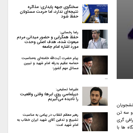
سخنگوی جبهه پایداری: مذاکره
نتیجه‌ای ندارد، اما حرمت مسئولان
حفظ شود
رضا رخسایی:
حفظ همگرایی و حضور میدانی مردم
مبعوث شده، هدف اصلی وحدت
مورد اشاره امام جامعه
پیام حضرت آیت‌الله خامنه‌ای به‌مناسبت
حماسه عظیم بدرقه امام شهید و تبیین
مسائل مهم کشور؛
…
علیرضا تسلیمی:
دیپلماسیِ روی ابرها؛ وقتی واقعیت
را نادیده می‌گیریم
دانشجویان
 و سه تن
رهبر معظم انقلاب در پیامی به‌ مناسبت
افی گری
تشییع و تدفین آقای شهید ایران خطاب به
امام شهید امت:
هنگی دانشگاه ها با