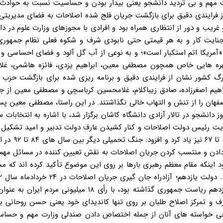
ت مهم و بی تردید دانشجو یعنی بیدار بودن و حساسیت نسبت به حوادث 
جیب و غریب و دور از انتظاری همراه بود و افرادی با مجوزهای وزارت علوم در د
 جنایت کار و به هر قیمتی حتی نابودی شرف و شکوه فعلی نظام جمهوری
آمریکا اتم استکبار است»؛ و به نوعی از آب گل آلود و فضای احساسی و ب
هره هایی خاص همچون مصطفی معین، ابراهیم یزدی، فائزه هاشمی، غل
رگ کشور نشان از فرایندی دقیق و برنامه ریزی شده برای بازگشت حزب 
راهیم اصغرزاده، صادق زیباکلام، غلامحسین کرباسچی و مصطفی معین از ج
 فضای دانشگاه های اصفهان را از تنش و التهاب خالی نگذاشتند. در این راستا، مصطفی معین
ر سال ۹۲ فعالیت سیاسی با مدیریت رئیس دولت اصلاحات و کنار کشیدن عارف دولت تدبیر و امید تشک
علوم دوره اصلاحات از جنگ تحمیلی هشت ساله بی
دادن و منتسب کردن جریان اصلاحات به نقش تعیین کننده در مسائل مهم
ود اینکه مقام معظم رهبری بارها بر روی این موضوع تأکید کرده اند که م
روحانی که با شعار اعتدال، تدبیر و امید پای به عرصه انتخابات یازدهم ریاست جمهوری گذاشته بود، با رأی ۱۸ م
ف و تمرکز اصلاح طلبان بر روی تنها کاندیدای خود یعنی حسن روحانی ب
برخی خواسته های آنان از جمله اختصاص دادن صندلی وزارت مهم و حساس