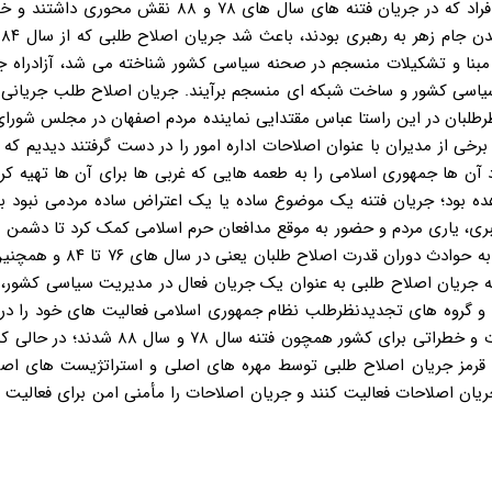
فناوری برای اصلاح طلبان تن داد. استفاده دولت یازدهم از برخی افراد که در جریان فتنه های سال های ۷۸
گرد
جریانی بی رمق و فاقد مبنا و تشکیلات منسجم در صحنه سیاسی کشور شناخته می شد، آزادرا
سیاسی کشور و ساخت شبکه ای منسجم برآیند. جریان اصلاح طلب جریانی ف
رطلبان در این راستا عباس مقتدایی نماینده مردم اصفهان در مجلس شورا
رخی از مدیران با عنوان اصلاحات اداره امور را در دست گرفتند دیدیم که 
 آن ها جمهوری اسلامی را به طعمه هایی که غربی ها برای آن ها تهیه کرد
هده بود؛ جریان فتنه یک موضوع ساده یا یک اعتراض ساده مردمی نبود ب
هبری، یاری مردم و حضور به موقع مدافعان حرم اسلامی کمک کرد تا دشمن 
پلید خود دست پیدا نکند. اما وقتی با نگاه ژرف اندیشانه و تیزبین به حواد
 هویدا است که جریان اصلاح طلبی به عنوان یک جریان فعال در مدیریت سیاسی کشور، 
 و گروه های تجدیدنظرطلب نظام جمهوری اسلامی فعالیت های خود را در 
جریان اصلاح طلبی انجام می دادند و باعث به وجود آمدن مشکلات و خطراتی برای کشور همچون ف
قرمز جریان اصلاح طلبی توسط مهره های اصلی و استراتژیست های اص
ان اصلاحات فعالیت کنند و جریان اصلاحات را مأمنی امن برای فعالیت 