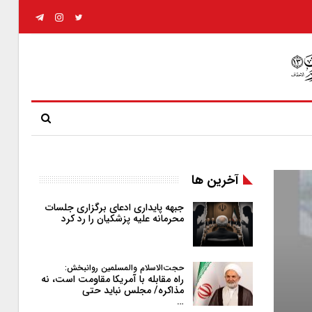
آخرین ها
جبهه پایداری ادعای برگزاری جلسات
محرمانه علیه پزشکیان را رد کرد
حجت‌الاسلام والمسلمین روانبخش:
راه مقابله با آمریکا مقاومت است، نه
مذاکره/ مجلس نباید حتی
…