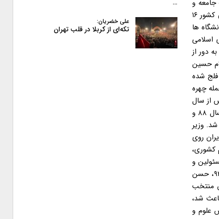
جامعه و
…
جهان و تحلیل آن ها می پردازند. حضور چهره هایی خاص نشان از فرایندی دقیق برای بازگشت جریان فلج شده اصلاحات به فضای مدیریتی کشور ۱۶
علی خضریان:
انشگاه ها
تکه‌ای از کربلا در قلب تهران
 اسلامی
ه دور از
ام حسین
فلج شده
مله چهره
 پس از سال
ها با ورود به استان اصفهان در مراسمی که به جهت گرامیداشت روز دانشجو در تالار آزادی دانشگاه کاشان برگزار شد، با اشاره به انتخابات سال ۸۸ و
یل شد. وزیر
ن سال های ۵۹ تا ۶۷ نیز یاد کرد و افزود: جنگ تحمیلی دیگر بین سال های ۸۴ تا ۹۲ در ایران روی
 کشوری،
سئولین و
افراد سیاسی حق سیاه نمایی نسبت به خدمات دولت ها را ندارند. دولت یازدهم؛ آزادراه جان گیری جریان اصلاحات در ۲۴ خردادماه سال ۹۲، حسن
یلیونی مردم ایران به عنوان منتخب
اعث شد،
 علوم و