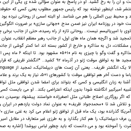
 و آن را به رخ کشید. او در پاسخ به عنوان سؤالی شده ی یکی از این م
منتشر شد، اینطور نوشته بود که رئیس جمهور مطلوب یعنی کسی که حقوقد
 و محیط بین المللی را هم می شناسد. او البته اسمی از روحانی نبرده بود
ت خود در روزنامه ایران نیز ضمن مدح «جهانی سازی» بر ضرورت الگوگیر
اوی با امپریالیسم نیست… روحانی تازه از راه رسیده، حتی از جانب برخی 
تمجید شد و اگرچه همان ماه های اول، از جانب رهبر معظم انقلاب، عنوان 
 مشکلات، دل به مذاکره و خارج از کشور بسته اند اما کمتر گوشی از جا
بدهکار بود و عزم دولت برای حل جمیع مشاکل عالم از طریق میز مذاکره و گفت وگو
آمدن دولت روحانی، کار تمام آن ژست ها، مقاله ها، علاقه ها و تمجید ها به توافق موقت ژنو در آذرماه ۹۲ کشید… 
دولت روحانی باشد اما… دولت یازدهم حالا هیچ چیز کم نداشت ال
روحانی در رسانه های اصلاح طلب، تماس تلفنی با رئیس جمهور اوباما و دست آخر هم توافقی موقت با کشور
نا به زبان انگلیسی و کسی که بتواند برای امضا شدن توافقی مثل توافق
ه امیرکبیر انگاشته شود! بدون اینکه اعتراضی بکند… او می بایست کسی 
 که اگر روزگاری اصلاح طلبانی مثل اصغرزاده خواستند پیشنهاد بوسیدن 
د. و تلاش شد تا «محمدجواد ظریف» به عنوان نماد دولت یازدهم در ایران و
ی عرف دیپلماتیک را هم کنار بگذارد و به طرزی غیر متعارف در مقابل امیر
اشرت را آموخته بود و می دانست که باید چطور لباس بپوشد! (اشاره به 