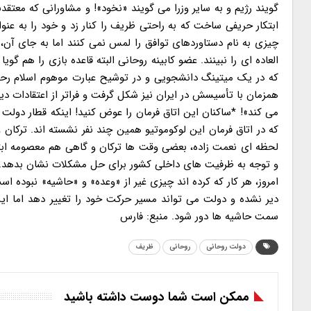
ابتکار حریفی ساخت که به راحتی ظریف را کنار زد و خود را به عنو
چیزی به نام دستاوردهای توافق را لمس نمی کنند اما به جای آن، 
العاده ای را نبینند. عضو کابینه روحانی البته قاعده بازی را هم گ
که در یک میتینگ دانشجویی و در توشیح عبارت موهوم اسلام رحمانیِ
همزمان با تأسیسش در ایران نیز شکل گرفت و فراتر از اعتقادات دی
می کند»! *ساکنان این اتاق فرمان را عوض کنید! اینکه قطار دولت
که در اتاق فرمان این لوکوموتیو همین چند نفر نشسته اند. ترکان 
لحظه ای نعمت زاده، بعضی وقت ها ترکان و گاهی هم معصومه ابتکا
و توجه به ظرفیت های داخلی کشور برای حل مشکلات نشان بدهد. دو
امروز، هر کار که کرده اند چیزی غیر از «وعده» و «حاشیه» نبوده اس
دیر نشده و دولت می تواند مسیر حرکت خود را تغییر دهد اما این
سمت حاشیه ها دور شود. منبع: فارس
دولت روحانی
روحانی
ظریف
ممکن است شما دوست داشته باشید