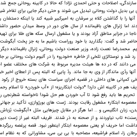
 سازندگی، اصلاحات و حتی احمدی نژاد! که حالا در کابینه روحانی جمع شده
ی بی بدیل دولت روحانی تبدیل می شوند و حتی دیگر جایی برای تفاخر ش
ها را با گذاشتن کلاه بر سرشان به امیرکبیر شبیه کند یا اینکه دستشان ر
د اما ژنرال های باقیمانده از سال های دور در وسط میدان حضور داشتن
جا در جزایر مناطق آزاد بودند و یا مشغول ارسال سکه های طلا برای تهیه
اضر شد و گفت: بگذارید با خود روراست باشیم ما به جز پخت آبگوشت 
. محمدرضا نعمت زاده، وزیر صنعت دولت روحانی، ژنرال باقیمانده دیگری
ه رد شد و نوستالژی تلخی از خاطره «خودرو» را در آلبوم دولت روحانی بر ج
 می دانند که در ده ها هیئت مدیره مربوط به شرکت های مختلف عضو ا
 ردّی ماندگار از وی به جا ماند. ردّ پایی که البته پس از اعطای اخیر خ
خی کمپانی های داخلی در قضیه اجرای سیاست های بسته خروج از رکود د
یف هم در کابینه اش دارد! *دولت ابتکاریزه؛ از «آب خوردن» تا اسلام رحم
تحریم ها باید رفع شود تا آب خوردن هم حل شود! ناخواسته شطرنجی را 
ومه ابتکار» مشغول رقابت بودند. ژست های بورژوازی، تأکید بر جهانی
ن، زبان انگلیسی و … اما هرگز در مقابل چیزهایی مثل «آبگوشت بُزباش»
سنت» تاب نیاوردند و از صحنه به دَر شدند. ظریف البته غیر از ژست دیپ
داشت اما حریف او یعنی معصومه ابتکار اینطور نبود. قصه پرغصه ریزگردها
طان زا، اسلام فراشیعه، مصاحبه با بی بی سی، مشاورانی که به نظام ا