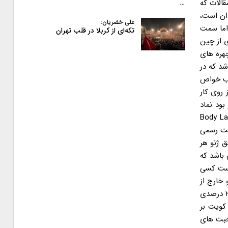
قالات که
…
ان است،
علی خضریان:
 اما سمت
تکه‌ای از کربلا در قلب تهران
ی از چین
چهره های
شد که در
نب خواص
 با چیزی به نام «۱+۵» مشهود بود. تا اینکه ۶ ماه پس از روی کار
*انگشتر ظریفی که قرار بود نماد
ا یک انگشتر ظریف… یعنی آن ژست های دیپلماتیک، تمجید از Body Language
های ۱+۵، نیاز به یک برند و علامت رسمی
 ژنو هر
باشد که
دست کسی
 خارج از
ایران معرفی شود. دیپلماتی که سال های مدیدی از عمر خود را در آمریکا گذرانده بود، یک ماه قبل از توافق ژنو اعلام می کرد به غنی سازی ۲۰ درصدی
 کویت بر
صحبت های