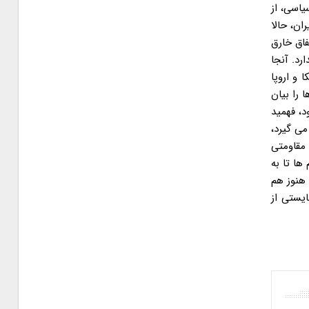
یت های سیاسی، از
ان، حالا
فاق خارق
رد. آنجا
 و اروپا
 را بیان
د، فهمید
می گیرد،
 مقاومتی
ها تا به
 هنوز هم
ایستی از