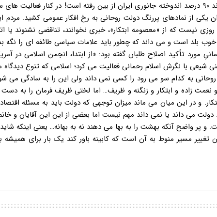
گویند رژیم و به سایر وزرا می گویند «نخود»! و مشاورانی که معتقدند ۹۰ درصد اندوخته جانوری ایران از بین رفته است! در کنار فعال
ان یکی از نمادهای پررنگ دولت روحانی به رخ افکار عمومی کشید. مردم ایر
روزی نیست که از «معصومه ابتکار»، خبری نخوانند، تناقضی نشنوند یا ات
ویا خوب بلد است و می داند که چطور باید علامات سیاسی طائفه ای را نگه بدا
 مورد تأکید اصلاح طلبان گفته بود: «از ابتدا، انجمن اسلامی در آمریکا
نی شیعی با نگرش اسلام رحمانی فعالیت می کرد؛ اسلامی که تنوع دیدگاه ها
 روحانی به کدام سو می رود را کسی نمی داند ولی این را به سادگی می شو
و نعمت زاده و ابتکار و زنگنه و ظریف… اما لختی ظریف فرمان را به دست 
ر. و در این میان می ماند میزان توجهی که دولت باید به مسئله اقتصاد
لت می داند یا نمی داند مهم نیست اما بعضی از این این آقایان و خانم 
ت. و پر واضح آنکه بهشت را به بها می دهند نه به بهانه… یعنی اینکه شاید
 تغییر مسیر منوط به آن است که کابینه باور کند یک بار برای همیشه ب