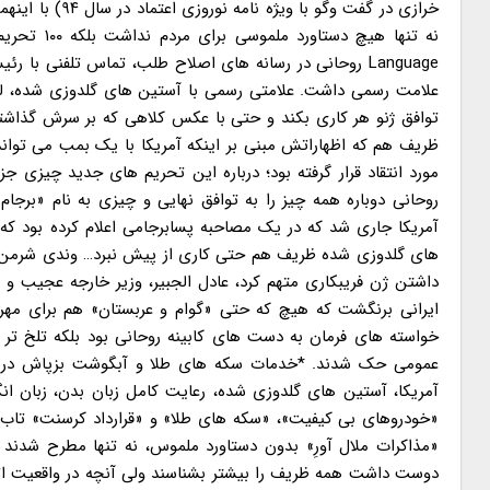
علامت رسمی داشت. علامتی رسمی با آستین های گلدوزی شده، لبخ
توافق ژنو هر کاری بکند و حتی با عکس کلاهی که بر سرش گذاشته
ظریف هم که اظهاراتش مبنی بر اینکه آمریکا با یک بمب می تواند
مورد انتقاد قرار گرفته بود؛ درباره این تحریم های جدید چیزی ج
روحانی دوباره همه چیز را به توافق نهایی و چیزی به نام «برجام
آمریکا جاری شد که در یک مصاحبه پسابرجامی اعلام کرده بود که 
های گلدوزی شده ظریف هم حتی کاری از پیش نبرد… وندی شرمن آمر
داشتن ژن فریبکاری متهم کرد، عادل الجبیر، وزیر خارجه عجیب و
ایرانی برنگشت که هیچ که حتی «گوام و عربستان» هم برای مهر کرد
خواسته های فرمان به دست های کابینه روحانی بود بلکه تلخ تر ه
عمومی حک شدند. *خدمات سکه های طلا و آبگوشت بزپاش در خو
آمریکا، آستین های گلدوزی شده، رعایت کامل زبان بدن، زبان انگ
«خودروهای بی کیفیت»، «سکه های طلا» و «قرارداد کرسنت» تاب نی
«مذاکرات ملال آورِ» بدون دستاورد ملموس، نه تنها مطرح شدند 
دوست داشت همه ظریف را بیشتر بشناسند ولی آنچه در واقعیت اتفاق 