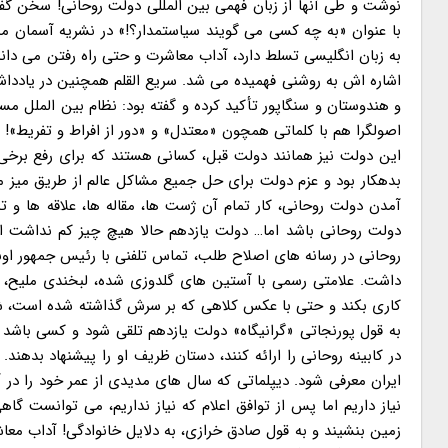
نوشت و طی آنها از زبان فهمی بین المللی دولت روحانی! سخن گفت
با عنوان «به چه کسی می گویند سیاستمدار؟!» در نشریه آسمان 
به زبان انگلیسی تسلط دارد، آداب معاشرت و حتی راه رفتن می داند
اشاره اش به روشنی فهمیده می شد. سریع القلم همچنین در یادداش
و هندوستان و سنگاپور تأکید کرده و گفته بود: نظام بین الملل مس
اصولگرا هم با کلماتی همچون «معتدل» و «دور از افراط و تفریط»! 
این دولت نیز همانند دولت قبل، کسانی هستند که برای رفع برخی
داشت. علامتی رسمی با آستین های گلدوزی شده، لبخندی ملیح، آش
کاری بکند و حتی با عکس کلاهی که بر سرش گذاشته شده است، شبی
به قول پورنجاتی «گرانیگاه» دولت یازدهم تلقی شود و کسی باشد
در کابینه روحانی را ارائه کنند، دستان ظریف او را پیشنهاد بدهن
نیاز داریم اما پس از توافق اعلام که نیاز نداریم، می توانست گاه
زمین بنشیند و به قول صادق خرازی، به دلایل خانوادگی! آداب مع