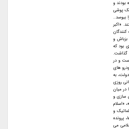
 بودند و
یک پوشی
ا ببوسد…
د. «اکبر
 کنندگان
بزباش و
 بود که
ا گذاشت.
ست و در
ودرو های
ولت، به
انی روزی
در میان
 سازی و
، «اسلام
لماتیک و
، پرونده
سلامی می