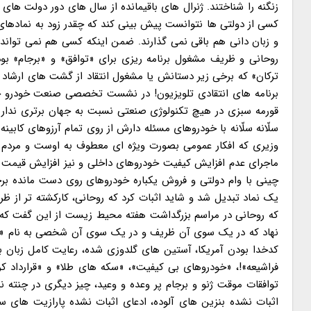
زنگنه را شناختند. ژنرال های باقیمانده از سال های دور دولت های
کسی از دولتی ها نتوانست پیش بینی کند که چقدر زود به نمادها
و زبان دانی هم باقی نمی گذارند. ضمن اینکه کسی هم نمی تواند آن
روحانی و ظریف مشغول برنامه ریزی برای «توافق» و «برجام» بودن
ترکان» که برخی زیر دستانش یا مشغول انتقاد از گشت های ارشاد نا
برنامه های انتقادی تلویزیون! در نشست تخصصی صنعت خودرو ح
قورمه سبزی در هیچ تکنولوژی صنعتی نسبت به جهان برتری نداریم
سلّانه سلّانه با خودروهای مسئله دارش از روی تمام آرزوهای کابین
وزیری که افکار عمومی بصورت ویژه ای معطوف به اوست و مردم
ماجرای عدم افزایش کیفیت خودروهای داخلی و نیز افزایش قیمت آنها
چینی با وام دولتی و فروش یکباره خودروهای روی دست مانده بر
یک نماد تبدیل شد و شاید اثبات کرد که روحانی، کارکشته تر از ظر
که روحانی در مراسم بزرگداشت هفته محیط زیست از این گفت که 
نهاد که در یک سوی آن ظریف و در یک سوی آن شخصی به نام «معص
کدخدا بودن آمریکا، آستین های گلدوزی شده، رعایت کامل زبان بد
فراشیعه»!، «خودروهای بی کیفیت»، «سکه های طلا» و «قرارداد کر
توافقات موقت ژنو و برجام پر وعده و وعید، چیز دیگری در چنته ن
اثبات نشده بنزین های آلوده، ادعای اثبات نشده پارازیت های سر