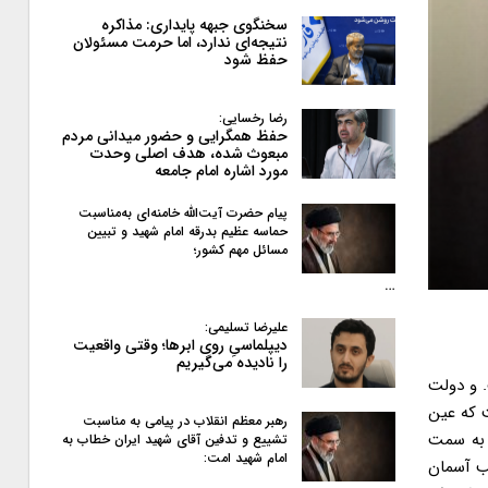
سخنگوی جبهه پایداری: مذاکره
نتیجه‌ای ندارد، اما حرمت مسئولان
حفظ شود
رضا رخسایی:
حفظ همگرایی و حضور میدانی مردم
مبعوث شده، هدف اصلی وحدت
مورد اشاره امام جامعه
پیام حضرت آیت‌الله خامنه‌ای به‌مناسبت
حماسه عظیم بدرقه امام شهید و تبیین
مسائل مهم کشور؛
…
علیرضا تسلیمی:
دیپلماسیِ روی ابرها؛ وقتی واقعیت
را نادیده می‌گیریم
. و دولت
 که عین
رهبر معظم انقلاب در پیامی به‌ مناسبت
ه به سمت
تشییع و تدفین آقای شهید ایران خطاب به
امام شهید امت:
اصلاح طلب آسمان