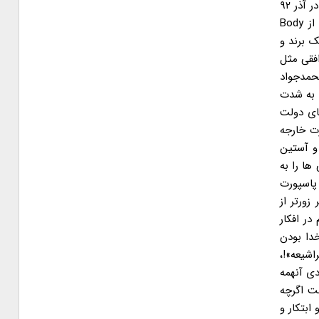
خرازی در گفت وگو با ویژه نامه نوروزی اعتماد در سال ۹۴) با اینهمه اما واقعیت ها قوی تر از خواسته دولت روحانی بودند… توافق موقت ژنو در آذر ۹۲
نه تنها هیچ دستاورد ملموسی برای مردم نداشت بلکه ۱۰۰ تحریم جدید را نیز با خود به ارمغان آورد. آن ژست های دیپلماتیک، تمجید از Body
اما و دست آخر هم توافقی موقت با کشورهای ۱+۵، نیاز به یک برند و
فقی مثل
حمدجواد
و به شدت
های دولت
رت خارجه
 و آستین
ا را به
پاسپورت
زورتر از
در افکار
دا بودن
اشیعه»!،
دی آنهمه
ت اگرچه
ابتکار و