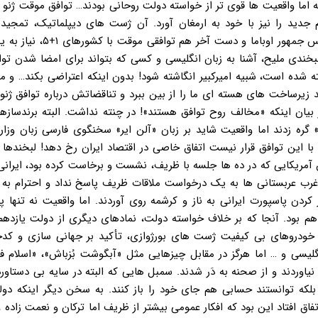
Language روحانی در رسانه های اصلاح طلب، تماس تلفنی با رئیس جمهور اوب
ندی ملیح، آشنا به زبان انگلیسی و کسی که بتواند برای امضا شدن توا
 شده است، شبیه امیرکبیر انگاشته شود! بدون اینکه اعتراضی بکند… و م
 زیرساخت های هسته ای ما را از بین ببرد و تناقضاتش درباره توافق ژن
ز بیان اینکه «مخالف روح توافق هستند»! در چنته نداشت. البته برندساز
» گره زدند اما واقعیت شاید بر زبان «آلن ایر» سخنگوی فارسی زبان وزا
با این توافق قرار نیست اتفاق خاصی در اقتصاد ایران رخ دهد! لبخندها
یکایی که در ده ها جلسه با ظریف، نشست و برخاست کرده بود، ایرانی ه
 غرب عربستانی ها به یک درخواست ملاقات ظریف پاسخ نداد و احترام به 
ن پاسپورت ایرانی به ناز و کرشمه روی آوردند. اما واقعیت نه تنها پر 
م بود. آنجا که بر خلاف خواسته دولت، نمادهای دیگری از دولت یازدهم 
دروهای بی کیفیت ژست های بورژوازی، تأکید بر جهانی سازی و کدخ
لیسی و … اما هرگز در مقابل چیزهایی مثل «آبگوشت بُزباش»، «اسلام فر
اوردند و از صحنه به دَر شدند. سمبل هایی که البته در سایه بی دستاور
بلکه توانستند حسابی هم جای خود را باز کنند. به سخن دیگر اینکه دول
افتاد این بود که افکار عمومی بیشتر از ظریف اما ترکان و نعمت زاده و 