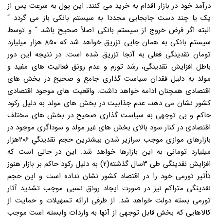
درآمد خود در بازار اقدام به خرید می کنند. این پول به سرعت پس از
یک یا چند دست جابجایی مجددا به سیستم بانکی باز می گردد “
البته اگر فرض خروج از سیستم بانکی اصلاً صحیح باشد “ و توسط
سیستم بانکی به همان جایی تزریق خواهد شد که ۸۵۰ هزار میلیارد
تومان نقدینگی فعلی به آنجا تزریق شده است. در نتیجه این دور
باطل افزایش نقدینگی، رشد تورم و عدم رونق فعالیت های مفید و
مولد به دلیل فقدان سیاست گذاری جامع و صحیح در بخش های
اقتصادی همچنان ادامه خواهد داشت. واقعیت های موجود اقتصادی
کشور نشان می دهد، عدم جذابیت در بخش های مولد به دلیل رکود
حاکم و بی توجهی به سیاست گذاری صحیح در بخش های مختلف
اقتصادی در کنار سود بالای بخش های غیر مولد و سوداگری موجود در
بازارهای موازی موجب سرازیر شدن بیشترین حجم نقدینگیِ ۲۰۶هزار
میلیارد تومانی به این بازارها خواهد شد. این در حالی است که
افزایش نقدینگی طی ۳سال گذشته(۲) به دلیل رکود حاکم بر بازار هنوز
تأثیر تورمی خود را در اقتصاد کشور نشان نداده است و این حجم
نقدینگی متراکم نیز در صورت ایجاد رونق نسبی موجب تشدید آثار
تورمی بسته دولت خواهد شد. از طرفی ارائه تسهیلات و حمایت از
کالاهایی که بخش قابل توجهی از آنها به واردات وابسته است موجب