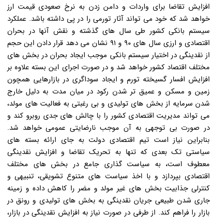
افزایش تقاضا برای واردات و دامن زدن به نرخ صعودی قیمت ارز
خواهد شد که خود می تواند آثار تورمی را در پی داشته باشد. عملکرد
سیستم بانکی کشور طی سال های گذشته و نقش آنها در بحران
اقتصادی و ارزی سال های ۹۰ و ۹۱ نشان می دهد قرار دادن این حجم
از نقدینگی در اختیار سیستم بانکی موجب ایجاد بحران در بخش های
مختلف اقتصاد کشور خواهد شد و در صورت اجرای این بسته علاوه بر
افزایش افسار گسیخته تورم و ایجاد سوداگری در بازارهایی همچون
زمین و مسکن و عمیق تر شدن رکود در میان مدت به دلیل خارج
شدن سرمایه از بخش های تولیدی و بی رغبتی به فعالیت های مولد،
می تواند مدیریت اقتصادی کشور را با چالش های جدی روبرو کند و
در صورت بی توجهی به آن موجب نارضایتی عمومی خواهد شد.
بنابراین نیاز است تیم اقتصادی دولت به جای ارائه بسته های
سیاستی تک بعدی که تنها به تحریک تقاضا و افزایش نقدینگی
معطوف است، به سیاست گذاری جامع در بخش های مختلف
اقتصادی بپردازد و با اخذ سیاست های متنوع تشویقی، تنبیهی و
کنترلی جذابیت بخش های غیر مولد و مضر را کاهش داده و زمینه
جاری شدن طبیعی جریان نقدینگی به بخش های تولیدی و رونق در
بازار را فراهم کند. از طرفی در صورت نیاز به افزایش نقدینگی در بازار،