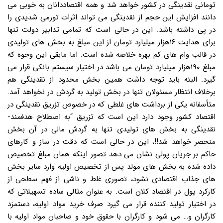
تومانی نقدینگی در کشور خواهد شد و همه اقتصاددانان به خوبی می
دانند افزایش این حجم از نقدینگی می تواند اثرات تورمی شدیدی را
در پی داشته باشد. این در حالی است که تمامی تدابیر دولت تنها
برای هدایت ۱۶هزار میلیارد تومان از این مبلغ به بخش های تولیدی
در قالب وام های کم بهره خلاصه شده است. اما مابقی این وجوه که
مبلغ ۱۹۰هزار میلیارد تومان می باشد در اختیار سیستم بانکی قرار می
گیرد. البته باید توجه داشت همین بخش محدود از نقدینگی هم
برخلاف انتظار مسئولان تنها در بخش تولید به گردش در نخواهد آمد.
متأسفانه یکی از برداشت های غلطی که در خصوص تزریق نقدینگی در
اقتصاد کشور وجود دارد این است که تزریق “به اصطلاح هدفمند-
نقدینگی به بخش های تولیدی تنها به گردش مالی در آن بخش
منحصر خواهد شد!!، این در حالی است که دقت در ساز و کارهای
حاکم بر جریان پولی نشان می دهد تصور اینکه همان مبلغ تخصیص
داده شده به بخش های مولد پس از تخصیص اولیه وارد سایر بخش
های جذاب اقتصادی نشود، تصوری غلط و ناشی از فهم سطحی از
کارکرد پول در اقتصاد کلان است. به عنوان مثالی ساده تسهیلاتی که
در اختیار تولید کننده قرار می گیرد صرف خرید مواد اولیه، دستمزد
کارگران و… می شود و کارگران با حقوق خود و صاحبان مواد اولیه با