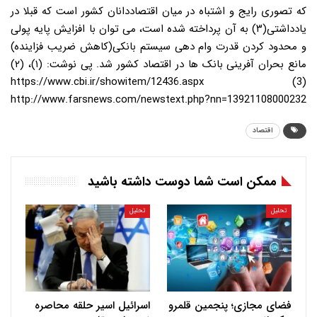
که تصوری رایج و اشتباه در میان اقتصاددانان کشور است که قبلا در
یادداشتی(۳) به آن پرداخته شده است، می توان با افزایش پایه پولی
و محدود کردن قدرت وام دهی سیستم بانکی(کاهش ضریب فزاینده)
مانع بحران آفرینی بانک ها در اقتصاد کشور شد. پی نوشت: (۱)، (۲)
https://www.cbi.ir/showitem/12436.aspx (3)
http://www.farsnews.com/newstext.php?nn=13921108000232
اقتصاد
ممکن است شما دوست داشته باشید
تحلیل
تحلیل
فضای مجازی؛ پنجمین قلمرو
اسرائیل اسیر حلقه محاصره