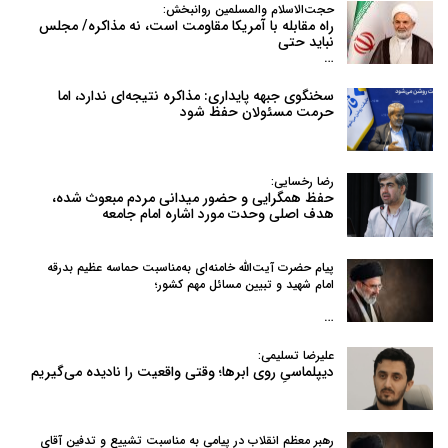
حجت‌الاسلام والمسلمین روانبخش:
راه مقابله با آمریکا مقاومت است، نه مذاکره/ مجلس
نباید حتی
…
سخنگوی جبهه پایداری: مذاکره نتیجه‌ای ندارد، اما
حرمت مسئولان حفظ شود
رضا رخسایی:
حفظ همگرایی و حضور میدانی مردم مبعوث شده،
هدف اصلی وحدت مورد اشاره امام جامعه
پیام حضرت آیت‌الله خامنه‌ای به‌مناسبت حماسه عظیم بدرقه
امام شهید و تبیین مسائل مهم کشور؛
…
علیرضا تسلیمی:
دیپلماسیِ روی ابرها؛ وقتی واقعیت را نادیده می‌گیریم
رهبر معظم انقلاب در پیامی به‌ مناسبت تشییع و تدفین آقای