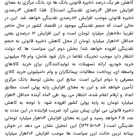
کاهش هر یک درصد ذخیره قانونی بانک ها نزد بانک مرکزی به معنای
افزایش حداقل ۴درصدی نقدینگی است(۱). فلذا کاهش ۳درصدی
ذخیره قانونی موجب افزایش ۱۲درصدی نقدینگی خواهد شد. این در
حالی است که حجم نقدینگی موجود در اقتصاد کشور در حال حاضر
تقریبا ۸۵۰هزار میلیارد تومان است و این افزایش ۱۲ درصدی یعنی
حداقل ۱۰۲هزار میلیارد تومان از محل کاهش ذخیره قانونی به حجم
نقدینگی افزوده خواهد شد! بخش دوم این سیاست ها که دولت
انتظار دارد موجب تحریک تقاضا در بازار شود شامل؛ وام ۲۵ میلیونی
خرید خودرو، ارائه تسهیلات به تولیدکنندگان برای خرید کالاهای
واسطه ای، پرداخت مطالبات پیمانکاران و وام ۱۰میلیونی خرید کالای
مصرفی با دوام ایرانی است. منابع این بخش توسط بانک مرکزی
تأمین خواهد شد و این به معنای افزایش پایه پولی است. مطابق
اعداد و ارقام اعلام شده، انتظار می رود طی ۶ماه آینده حداقل ۱۶هزار
میلیارد تومان به پایه پولی کشور افزوده شود. با توجه به کاهش
ذخیره قانونی می توان پیش بینی کرد ضریب فزاینده در این مدت به
عدد ۶.۵ خواهد رسید و این به معنای افزایش ۱۰۴هزار میلیارد تومانی
نقدینگی است.( ۱۰۴=۶.۵*۱۶) این تحلیل نشان می دهد در خوش
بینانه ترین حالت این سیاست ها موجب افزایش ۲۰۶هزار میلیارد