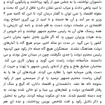
دلسوزان نواختند، یا به جشن عبور از رکود پرداختند و پایکوبی کردند و
یا امید واهی دادند و سراب تدبیر نشان دادن؛ غافل از این که بحث و
مقوله اقتصاد را نمی توان با گفتار درمان کرد؛ تا این که کاسه صبر ۴
وزیر به سر آمد و آن ها خسته و نا امید از پی گیری اصلاح روند
اقتصادی در جلسات دولت دست به قلم شدند و نامه ای تاریخی با
همه ریسک های آن به رئیس محترم جمهور نوشتند و دُم خروس از
بدنه هیات وزیران بیرون زد که اگر فکری عاجل نشود بحران دامن
کشور را می گیرد. در مدت دو ساله اخیر، مردم هیچ گاه با آمارهای
دولت هماهنگ نشدند. صنعتگران هیچ گاه جمله «از رکود عبور کردیم»
رئیس محترم دولت را جدی نگرفتند، چون در میدان عمل بودند و می
دانستند متأسفانه دولت راست نمی گوید و پنهان کاری می کند.
صاحبان صنایع هاج و واج از ادعای رئیس جمهور با بُهت و حیرت از
دست رفتن سرمایه خود را نظاره می کردند. فریادهای آن ها یا به
گوش ریاست محترم جمهور نرسید یا او از سرمستی عبور از رکود
متوجه ناله ها نشد. دانشمندان و اقتصاد دانان، که گیج و منگ از
رفتار اقتصادی دولت و شعارهای بی مبنا و تو خالی شده بودند، به
چند دسته تقسیم شدند. عده ای سکوت پیشه کردند، برخی به تحلیل
و ذکر دلایل رکود و افت شاخص بورس پرداختند، و عده ای هم