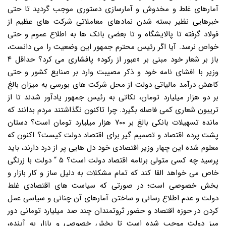
آمارهای غلط و مخدوش و آمارسازی دستوری موجب گردید تا حتی
خبرهایی نظیر بسته شدن نمادهای معاملاتی شرکت های عظیم از
فولاد گرفته تا پالایشگاه و تا بعضی بانک ها به اطلاع عموم و حتی
خواص نرسد. آیا اگر رئیس محترم جمهور این وضعیت را می دانست،
باز بر شعار خود مبنی بر «عبور از رکود» پافشاری می کرد؟ حداقل ۴
وزیر با افشای نامه خود و ذکر مصیبت وارد بر صنایع کشور و حتی
کاهش درآمد مالیاتی دولت از محل شرکت های بورسی به میزان بالغ
بر دو هزار میلیارد تومان، نکاتی به رئیس جمهور یادآور شدند تا از
تریبون شعاری کمی فاصله بگیرد. چرا تاکنون نگذاشتند مردم بدانند که
مانده تسهیلات بانکی بالغ بر ۷۰۰ هزار میلیارد تومان است؟ دستان
پشت پرده اقتصاد و تصمیم گیر برای اقتصاد دولت کیست؟ اکنون که
معلوم شده این چهار وزیر اقتصادی خود دل هایی پر از درد دارند، باید
پرسید چه کسی متولی برنامه اقتصاد دولت است؟ ۵ “ دولت با زرنگی
خاص می خواهد القا کند که تمام مشکلات به دلیل ساز و کار بازار و
بخش خصوصی است؛ در صورتی که سیاست های اقتصادی غلط
دولت و عدم اطلاع رسانی و ساختن آمارهای آن چنانی و سیاسی عمل
کردن در حوزه اقتصاد و حضور ثروتمندان چند صد میلیارد تومانی دور
میز دولت موجب شده است تا بخش خصوصی و بازار به آینده،