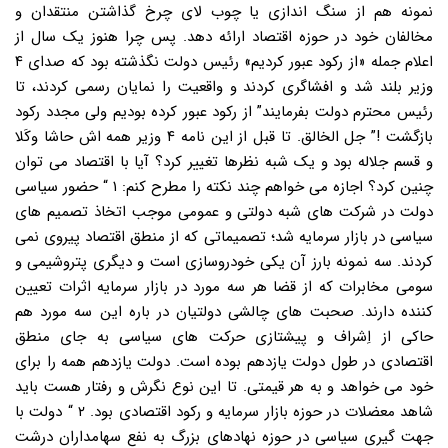
نمونه هم از سنگ اندازی یا چوب لای چرخ گذاشتن منتقدان و
مخالفان خود در حوزه اقتصاد ارائه دهد. پس چرا هنوز یک سال از
اعلام جمله «از رکود عبور کردیم» رئیس دولت نگذشته بود که صدای ۴
وزیر بلند شد و افشاگری کردند و واقعیت را نمایان رسمی کردند، تا
رئیس محترم دولت بفرمایند” از رکود عبور کرده بودیم ولی مجدد رکود
بازگشت !” جل الخالق. تا قبل از این نامه ۴ وزیر همه اش حاشا وکَلا
و قسم جلاله بود و یک شبه نظرها تغییر کرد؟ آیا با اقتصاد می توان
چنین کرد؟ اجازه می خواهم چند نکته را مطرح کنم: ۱ “ حضور سیاسی
دولت در شرکت های شبه دولتی و عمومی موجب اتخاذ تصمیم های
سیاسی در بازار سرمایه شد؛ تصمیماتی که از منطق اقتصاد پیروی نمی
کردند. سه نمونه بارز آن یکی خودروسازی است و دیگری پتروشیمی و
سومی مخابرات که از قضا هر سه مورد در بازار سرمایه اثرات تعیین
کننده دارند. صحبت های چالشی دولتیان در باره این سه مورد هم
حاکی از اِشراف و پیشتازی حرکت های سیاسی به جای منطق
اقتصادی در طول دولت یازدهم بوده است. دولت یازدهم همه را برای
خود می خواهد و به هر قیمتی. تا این نوع نگرش و رفتار هست باید
شاهد معضلات در حوزه بازار سرمایه و رکود اقتصادی بود. ۲ “ دولت با
جهت گیری سیاسی در حوزه نهادهای بزرگ به نفع سهامداران درشت