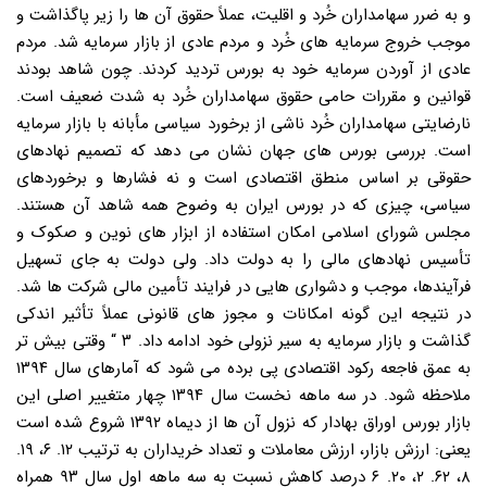
و به ضرر سهامداران خُرد و اقلیت، عملاً حقوق آن ها را زیر پاگذاشت و
موجب خروج سرمایه های خُرد و مردم عادی از بازار سرمایه شد. مردم
عادی از آوردن سرمایه خود به بورس تردید کردند. چون شاهد بودند
قوانین و مقررات حامی حقوق سهامداران خُرد به شدت ضعیف است.
نارضایتی سهامداران خُرد ناشی از برخورد سیاسی مأبانه با بازار سرمایه
است. بررسی بورس های جهان نشان می دهد که تصمیم نهادهای
حقوقی بر اساس منطق اقتصادی است و نه فشارها و برخوردهای
سیاسی، چیزی که در بورس ایران به وضوح همه شاهد آن هستند.
مجلس شورای اسلامی امکان استفاده از ابزار های نوین و صکوک و
تأسیس نهادهای مالی را به دولت داد. ولی دولت به جای تسهیل
فرآیندها، موجب و دشواری هایی در فرایند تأمین مالی شرکت ها شد.
در نتیجه این گونه امکانات و مجوز های قانونی عملاً تأثیر اندکی
گذاشت و بازار سرمایه به سیر نزولی خود ادامه داد. ۳ “ وقتی بیش تر
به عمق فاجعه رکود اقتصادی پی برده می شود که آمارهای سال ۱۳۹۴
ملاحظه شود. در سه ماهه نخست سال ۱۳۹۴ چهار متغییر اصلی این
بازار بورس اوراق بهادار که نزول آن ها از دیماه ۱۳۹۲ شروع شده است
یعنی: ارزش بازار، ارزش معاملات و تعداد خریداران به ترتیب ۱۲. ۶، ۱۹.
۸، ۶۲. ۲، ۲۰. ۶ درصد کاهش نسبت به سه ماهه اول سال ۹۳ همراه