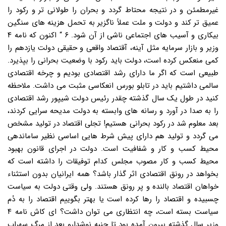
غیرمطمئن و در نتیجه محتاط گردد و بحران را طولانی تر و رکود را
عمیق تر کند و دولت و ملت عملاً ناگزیر به تحمل هزینه های سنگین
بیکاری و آسیب های اجتماعی ناشی از آن شود. ۶ “ اکنون که نامه ۴
وزیر و بازار سرمایه مثل آینه، آقتصاد واقعی و حقیقی دولت یازدهم را
کمی منعکس کرده است، دولت باید رکود با وضعیت بحرانی را بپذیرد.
طبیعی است که اگر ما دارای رشد اقتصادی بودیم و چرخه اقتصادی
سالمی داشتیم باید در تابلو بورس انعکاسی مثبت می داشت. ملاحظه
کنید در طول یک سال گذشته چقدر رئیس دولت شیپور رشد اقتصادی
را به صدا در آورد و رسانه های وابسته به دولت مدیحه سرایی کردند،
بعد معلوم شد در رکود بحرانی هستیم! تجلی اقتصاد در تولید مشخص
می گردد و تولید هم دارای پیش شرط هایی اساسی نظیر ساماندهی
محیط کسب و کار و شفافیت است. دولت در اجرای قانون بهبود
محیط کسب و کار مصوب مجلس کدام توفیقات را داشته است که
بخواهد در رونق اقتصادی اثر گذار باشد؟ همه ایرانیان بدون استثناء
خواهان اقتصاد بالنده و پر رونق هستند. ولی وقتی دولت به سیاست
چسبیده و اقتصاد را رها کرده است یا بهتر بگوییم اقتصاد را به دُم
سیاست بسته است، چه انتظاری می توان داشت؟ ای کاش نامه ۴
وزیر سال گذشته بیرون آمده بود تا جنبه نوشدارو بعد از مرگ سهراب