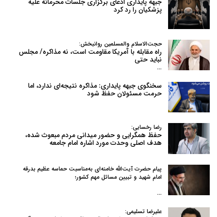
جبهه پایداری ادعای برگزاری جلسات محرمانه علیه
پزشکیان را رد کرد
حجت‌الاسلام والمسلمین روانبخش:
راه مقابله با آمریکا مقاومت است، نه مذاکره/ مجلس
نباید حتی
…
سخنگوی جبهه پایداری: مذاکره نتیجه‌ای ندارد، اما
حرمت مسئولان حفظ شود
رضا رخسایی:
حفظ همگرایی و حضور میدانی مردم مبعوث شده،
هدف اصلی وحدت مورد اشاره امام جامعه
پیام حضرت آیت‌الله خامنه‌ای به‌مناسبت حماسه عظیم بدرقه
امام شهید و تبیین مسائل مهم کشور؛
…
علیرضا تسلیمی: