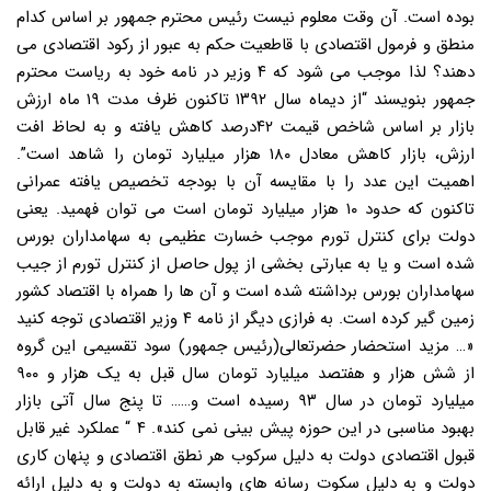
بوده است. آن وقت معلوم نیست رئیس محترم جمهور بر اساس کدام
منطق و فرمول اقتصادی با قاطعیت حکم به عبور از رکود اقتصادی می
دهند؟ لذا موجب می شود که ۴ وزیر در نامه خود به ریاست محترم
جمهور بنویسند “از دیماه سال ۱۳۹۲ تاکنون ظرف مدت ۱۹ ماه ارزش
بازار بر اساس شاخص قیمت ۴۲درصد کاهش یافته و به لحاظ افت
ارزش، بازار کاهش معادل ۱۸۰ هزار میلیارد تومان را شاهد است”.
اهمیت این عدد را با مقایسه آن با بودجه تخصیص یافته عمرانی
تاکنون که حدود ۱۰ هزار میلیارد تومان است می توان فهمید. یعنی
دولت برای کنترل تورم موجب خسارت عظیمی به سهامداران بورس
شده است و یا به عبارتی بخشی از پول حاصل از کنترل تورم از جیب
سهامداران بورس برداشته شده است و آن ها را همراه با اقتصاد کشور
زمین گیر کرده است. به فرازی دیگر از نامه ۴ وزیر اقتصادی توجه کنید
«… مزید استحضار حضرتعالی(رئیس جمهور) سود تقسیمی این گروه
از شش هزار و هفتصد میلیارد تومان سال قبل به یک هزار و ۹۰۰
میلیارد تومان در سال ۹۳ رسیده است و…… تا پنج سال آتی بازار
بهبود مناسبی در این حوزه پیش بینی نمی کند». ۴ “ عملکرد غیر قابل
قبول اقتصادی دولت به دلیل سرکوب هر نطق اقتصادی و پنهان کاری
دولت و به دلیل سکوت رسانه های وابسته به دولت و به دلیل ارائه