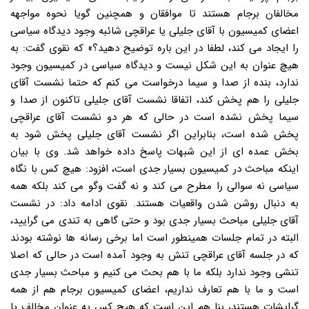
مخالفان برجام هستند تا موافقان و همچنین گویا نحوه مواجهه
اعضای کمیسیون با آقای جلیلی یا عراقچی شائبه وجود دیدگاه سیاسی
را ایجاد می کند، لطفا در این باره توضیح دهید؟» که نقوی گفت: به
هیچ عنوان به این شکل نیست و دیدگاه سیاسی در کمیسیون وجود
ندارد، بنده از صدا و سیما درخواست می کنم که حتما نشست آقای
جلیلی را هم پخش کند، اتفاقا نشست آقای جلیلی تاکنون از صدا و
سیما پخش نشده است در حالی که هر دو نشست آقای عراقچی
پخش شده است، بنابراین اگر نشست آقای جلیلی پخش شود به
بخش عمده ای از این شبهات پاسخ داده خواهد شد. وی با بیان
اینکه مباحث در کمیسیون بسیار جدی است، افزود: هیچ کس با نگاه
سیاسی نه سوالی را مطرح می کند و نه گفت وگو می کند بلکه همه
به دنبال روشن شدن واقعیات هستند. نقوی ادامه داد: در نشست
آقای جلیلی مباحث بسیار جدی بود و حتی گاهی به تندی می گرایید،
البته در تمام جلسات همینطور است اما برخی رسانه ها نوشته بودند
که در جلسه آقای عراقچی تنش به وجود آمده است در حالی که اصلا
تنشی وجود ندارد بلکه ما با هم بحث می کنیم و مباحث بسیار جدی
است و ما با هم تعارف نداریم، اعضای کمیسیون برجام هم از همه
گرایشات هستند، بنا هم این است که هیچ کس به عنوان مخالف یا