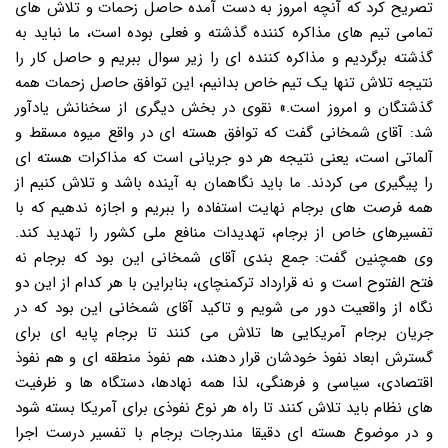
تصریح کرد که آنچه امروز به دست آمده حاصل زحمات و تلاش های
تمامی تیم های مذاکره کننده گذشته و فعلی بوده است، ما نباید به
گذشته برگردیم و مذاکره کننده ای را زیر سوال ببریم و حاصل کار را
نتیجه تلاش تنها یک تیم خاص بدانیم، این توافق حاصل زحمات همه
گذشتگان و امروز است.» نقوی در بخش دیگری از سخنانش یادآور
شد: آقای شمخانی گفت که توافق هسته ای در واقع میوه مسقط و
آلماتی است، یعنی نتیجه هر دو جریانی است که مذاکرات هسته ای
را پیگیری می کردند. ما باید نگاهمان به آینده باشد و تلاش کنیم از
همه فرصت های برجام نهایت استفاده را ببریم و اجازه ندهیم که با
تفسیرهای خاص از برجام، تهدیدات منافع ملی کشور را تهدید کند.
وی همچنین گفت: جمع بندی آقای شمخانی این بود که برجام نه
فتح الفتوح است و نه قرارداد ترکمنچای، بنابراین با هر کدام از این دو
نگاه از واقعیت دور می شویم و تاکید آقای شمخانی این بود که در
جریان برجام آمریکایی ها تلاش می کنند تا برجام پایه ای برای
گسترش ابعاد نفوذ خودشان قرار دهند، هم نفوذ منطقه ای و هم نفوذ
اقتصادی، سیاسی و فرهنگی، لذا همه نهادها، دستگاه ها و ظرفیت
های نظام باید تلاش کنند تا راه هر نوع نفوذی برای آمریکا بسته شود
و در موضوع هسته ای دقیقا مندرجات برجام با تفسیر درست اجرا