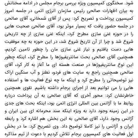
شود. سخنگوی کمیسیون ویژه بررسی برجام مجلس در ادامه سخنانش
به بیان اظهارات صالحی رئیس سازمان انرژی اتمی در جلسه امروز
کمیسیون پرداخت و تصریح کرد: پس از آقای شمخانی، آقای صالحی
در جلسه حضور یافت که بسیار موثر بود، آقای صالحی صحبت هایی
را در حوزه غنی سازی مطرح کرد، اینکه غنی سازی از چه تاریخی
شروع شد و چرا از آن تاریخ شروع شد، در این حوزه به چه موفقیت
هایی دست یافتیم و نیاز غنی سازی مان را چطور تامین کردیم،
همچنین آقای صالحی بحث سانتریفیوژها را مطرح کرد، اینکه چطور
این نوع سانتریفیوژها در صنعت هسته ای ما آغاز به کار کرد، آقای
صالحی همچنین راجع به سایت های فردو، نطنز و آب سنگین اراک
نیز توضیحاتی را مطرح کرد و اینکه ما چه نوع فعالیت ها و استفاده
هایی را می توانیم بعد از اجرای برجام داشته باشیم. نقوی همچنین
خاطرنشان کرد: محور آخری که آقای صالحی به آن پرداخت درباره
روابط ما با آژانس بین المللی انرژی اتمی بود، اینکه بحث های جدی
در این زمینه وجود دارد به ویژه اینکه سند محرمانه ای بین ایران و
آژانس وجود دارد، آقای صالحی به این بخش هم اشاره کرد و رابطه
ایران و آژانس را نیز کاملا توضیح داد. وی تصریح کرد: ما در بخش
اول فعالیت های کمیسیون برجام تلاش کردیم با دعوت از تیم مذاکره