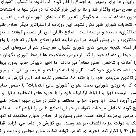
یزنی ها برای رسیدن به اجماع را آغاز کرده اند، افزود: با تشکیل “شورای
 همان حوزه واگذار شد و بنا بر این قرار گرفت که در مرکز تنها به اختلافات
تا بدون دغدغه نسبت به چگونگی تعیین کاندیداهای شهرستان ضمن تعیین 
نتخابات شورای شهر تکرار نشود. این روزنامه از استراتژی دیگر اصلاح طلبا
داکثری» نامیده و نوشته است: اصلاح طلبان این بار تصمیم گرفتند تا تنه
کثری» را در پیش گیرند. در این فرآیند تمام اصلاح طلبانی که خود را وا
ز اعلام نتیجه بررسی های شورای نگهبان هر چقدر هم از نیروهای این ج
ن درحالی دغدغه خود را گذر از بررسی صلاحیت ها توسط شورای نگهبان ع
د که بارها رهبر معظم انقلاب و اعضای شورای نگهبان فتنه ۸۸ را “ملاک و شاخص اصلی نظام” می دادند اما اخیرا دبیرکل حزب بدون
ر نشست خبری خود گفت: “از واژه فتنه دریافت و تعریف روشنی نداریم و
ما این کلمه تعریف نشده است.” دیگر افراد شاخص این جریان نیز تاکنون مرزبندی خود را با فتنه ۸۸ مشخص نکرده اند
ه به زودی شورایی تحت عنوان “شورای عالی انتخابات” با حضور نمایند
 لیست تهران، ارتباط ارگانیک خود را با حوزه های انتخابیه برقرار و 
زارشی آورده است: «با وجود احزاب مختلف و تکثر در میان جبهه اصلاح طلب
 گونه اختلافی موجبات تفرقه در جریان اصلاح طلبی را فراهم کند. به نظ
ن محمود احمدی نژاد درسی پرهزینه گرفته است. حتی بسیاری از اصلاح طلبان معتقدند نه تن
 به دولت نیز به ائتلاف خواهد رسید. این گزارش در ادامه می افزاید: قطع
میان اصلاح طلبان و جریان های نزدیک به دولت می تواند تجربه سال ۹۲ را تکرار کند. تجربه ای که می تواند شکاف میان مجلس و د