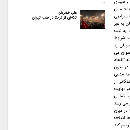
 راهبردی
…
 احتمالی
علی خضریان:
استراتژی
تکه‌ای از کربلا در قلب تهران
ن به غیر
ا به ثبت
جد شرایط
ریان رد
نوان می
 پروانه “اتحاد
 در متون
. این گزارش در ادامه مدعی
گانی از
در نهایت
ی، تمامی
ر می رسد
ها در میان
ا ائتلاف
ولت را ترمیم کند