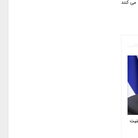
 می کنند
منیت