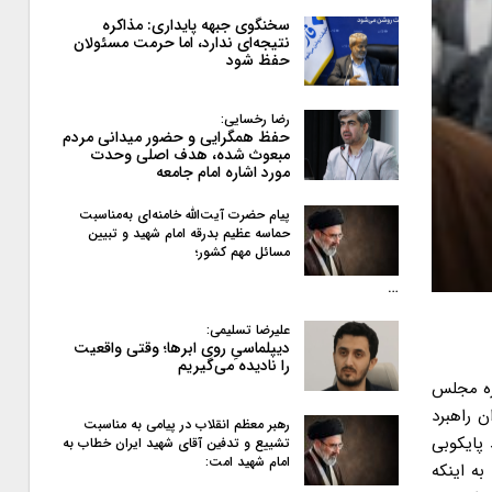
سخنگوی جبهه پایداری: مذاکره
نتیجه‌ای ندارد، اما حرمت مسئولان
حفظ شود
رضا رخسایی:
حفظ همگرایی و حضور میدانی مردم
مبعوث شده، هدف اصلی وحدت
مورد اشاره امام جامعه
پیام حضرت آیت‌الله خامنه‌ای به‌مناسبت
حماسه عظیم بدرقه امام شهید و تبیین
مسائل مهم کشور؛
…
علیرضا تسلیمی:
دیپلماسیِ روی ابرها؛ وقتی واقعیت
را نادیده می‌گیریم
وره مجلس
ن راهبرد
رهبر معظم انقلاب در پیامی به‌ مناسبت
 پایکوبی
تشییع و تدفین آقای شهید ایران خطاب به
امام شهید امت:
دامه با اشاره به اینکه