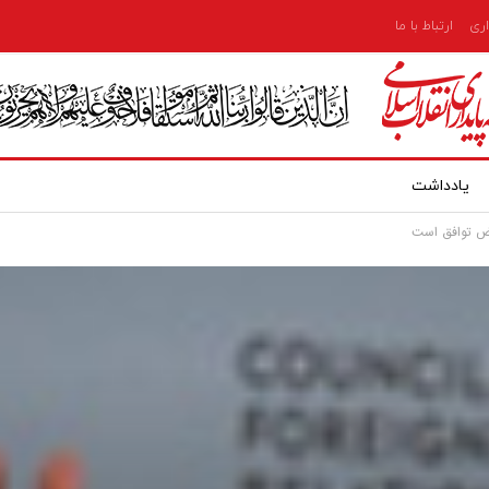
اری
ارتباط با ما
یادداشت
ض توافق است