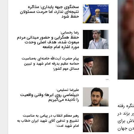
سخنگوی جبهه پایداری: مذاکره
نتیجه‌ای ندارد، اما حرمت مسئولان
حفظ شود
رضا رخسایی:
حفظ همگرایی و حضور میدانی مردم
مبعوث شده، هدف اصلی وحدت
مورد اشاره امام جامعه
پیام حضرت آیت‌الله خامنه‌ای به‌مناسبت
حماسه عظیم بدرقه امام شهید و تبیین
مسائل مهم کشور؛
…
علیرضا تسلیمی:
دیپلماسیِ روی ابرها؛ وقتی واقعیت
را نادیده می‌گیریم
ارشان بر اساس آن شکل گرفته، می گوید اگر ایرانی ها پای میز آمدند و مذاکره کردند، همه تحریم ها برداشته می شوند. آن ها نه تنها مذاکره کرده اند، بلکه توافق را نیز امضا کرده اند.» وی گفت در نهایت، زمانی که در پایان توافق آژانس بین المللی انرژی اتمی «جمع بندی مبسوط» خود در مورد برنامه هسته ای ایران را منتشر کند، تمامی تحریم ها برداشته می شود و به هر حال «ما محدودیتی برای آن ها نخواهیم داشت. بنابراین در نظر گرفتن این محدودیت، چیزی بود که الان می توانستیم انجام دهیم.» کری: سپاه قدس را از تحریم خارج نمی کنیم وزیر خارجه آمریکا در ادامه با بیان اینکه واشنگتن به اعمال فشار به سپاه پاسداران و نیروی قدس سپاه
رهبر معظم انقلاب در پیامی به‌ مناسبت
تشییع و تدفین آقای شهید ایران خطاب به
امام شهید امت: