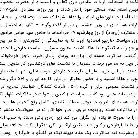
ملکت با استعانت از ذات مقدس باری تعالی و استمداد از حضرات معصومی
السلام و تاسی به راه و 
ء الله از دستاوردهای انقلاب واهداف شهدا که همانا عزت، اقتدار، استقلا
کرات هسته ای در وین هشتمین دور از گفت وگوها – شاید به احتمال زیا
نهایی – به منظور ادامه نگارش پیش نویس متن برنامه جامع اقدام مشترک (برجام) از روز چهارشنبه ۲۷ خردادماه، با حض
تخت روانچی معاونان وزیر خارجه ایران و هلگا اشمید معاون مسؤو
هر چهارشنبه گفتگوها با هلگا اشمید معاون مسؤول سیاست خارجی اتحادیه 
 در وین به سر می برند تا همزمان با نشست های کارشناسی کار تدوین پ
 دهند. در این دور، معاونان ظریف دیدارهای دوجانبه ای هم با همتایان
کشورهای ۱+۵ داشتند و نشستی عمومی به ریاست سید عباس عراقچی و هلگا اش
که حمید بعیدی نژاد، رئیس هیأت کارشناسان ایران نقل کرده، در نشست عمومی ایران و گروه ۱+۵ ، شرکت کنندگان
از دیپلمات هایی بود که به صراحت از کندی پیشرفت در مذاکرات اظهار نگر
کرات هسته ای ایران در برخی مسائل کلیدی، شامل رفع تحریم ها و دس
ر مذاکرات است. ریابکوف در وین طی اظهاراتی که در اسپوتنیک منتشر ش
 به صورت فزاینده ای نگران می کند زیرا زمان باقی مانده به ضرب الا
بط با بازطراحی رآکتور آب سنگین اراک را یکی دیگر از نکات اختلاف میان
ز پیشرفت کند مذاکرات، یک مقام دیپلماتیک در گفتگو با خبرگزاری روسی 