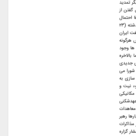
 دیگر تمدید
ن گفتن از
ا احتمال
تمدید چندروزه مذاکرات وجود دارد. ریابکوف که بیش از هر دیپلمات دیگری در وین خبرهای مذاکرات را به رسانه ها می دهد، پنج شنبه گذشته (۲۳
فت ایران
 هرگونه
 ها وجود
 بالاخره
ای جدیدی
 شورا می
 سازی به
وء نیت و
مکانیکی
عهدشکنی
 معاهدات
که بارها و بارها رهبر
 مذاکرات
ار گزاره