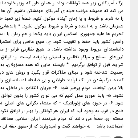
برگ آمریکایی زیر همه توافقات زدند و همان طور که وزیر خارجه 
می کند که همیشه مراقب حیله ی آمریکای عهدشکن باشیم. آن ها بارها
را به شرط و شروط و یا زمان آینده موکول کنیم، قطعاً زیر تعهد 
همزمان باشد و به آینده و شرط و شروط موکول نشود. * بایدهایی ک
تحریم ها علیه جمهوری اسلامی ایران باید یکجا و هم زمان با امض
واقعی کشور باید حفظ و تقویت شود. ج: هیچ مانعی برای استمر
دانشمندان مربوط وجود نداشته باشد. د: هیچ نظارتی فراتر از مق
نیروهای مسلح و مراکز نظامی و امنیتی پذیرفته نیست. و: توافق
بالا بردن توقعات مردم پرهیز شود. ۴- 
نشود. ۵- باید طوری عمل کنیم که می توان کشور را بدون تو
طمع در غرب به وجود آید که ایران هر توافقی را بهتر از توافق ن
هسته ای، قطعاً می دانند که مردم غیرتمند ایران اسلامی همانقدر
امضاشده باشد – نه خواهند گفت و امیدوارند که از حقوق حقه آن ه