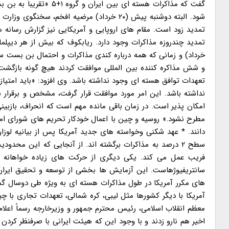
گفت که مذاکرات هسته ای
شود. البته دوشنبه پیش (۲۰ خرداد) مرضیه افخ
تمدید زود است. مقام های اروپایی و آمریکایی نیز گزارش رسانه 
خرداد) و زمانی که همه درباره کندی مذاکرات و احتمال بن بست سخ
و شش مذاکره کننده بین المللی موافقت کردند هیچ گونه بازگشت
تعهدات توافق هسته ای وجود نداشته باشد. وی افزود: «باید امتی
نداشته باشد. این امر مورد موافقت قرار گرفت، مشخص و برقرار شد
امکان پذیر است. در زمان باقی مانده مهم است که انحراف، بازبی
مطرح نشود.» روسیه و چین با اعمال خودکار تحریم های شورای امن
دانند. * عهد شکنی وخواسته های جدید آمریکا پس از بیانیه لوزا
سطح ۲ درصد به مذاکرات برگشته اند. از آنجایی که این محدو
فریب عمل می کند. یکی دیگری از حرکت های زیاده خواهانه آ
سانتریفیوژهاست. این آزمایش ها بخشی از توسعه و تحقیق ایران
های مکرر آمریکا در طول مذاکرات هسته ای به ویژه طی دوسال گذشت
معظم انقلاب اسلامی، رئیس محترم جمهور و وزیرخارجه رسماً اعلام 
اخیر هم نارو زدند و با وجود این که هیئت ایرانی با صرفنظر کردن 