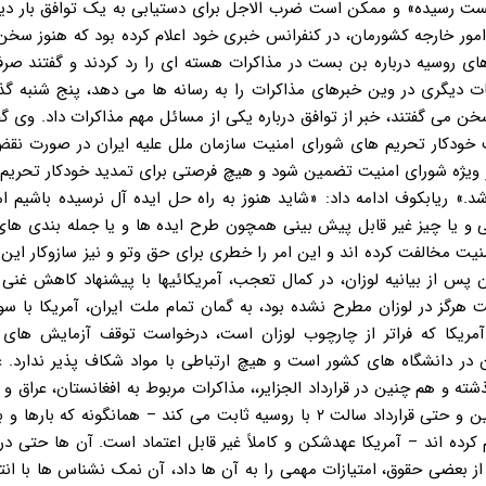
 بین ایران و گروه ۱+۵ «تقریباً به بن بست رسیده» و ممکن است ضرب الاجل برای دستیابی به یک توافق بار
م، سخنگوی وزارت امور خارجه کشورمان، در کنفرانس خبری خود اعلام کرده بود که هنوز سخ
های روسیه درباره بن بست در مذاکرات هسته ای را رد کردند و گفتند صرف
ن می گفتند، خبر از توافق درباره یکی از مسائل مهم مذاکرات داد. وی گ
 خودکار تحریم های شورای امنیت سازمان ملل علیه ایران در صورت نقض
از ویژه شورای امنیت تضمین شود و هیچ فرصتی برای تمدید خودکار تحریم
.» ریابکوف ادامه داد: «شاید هنوز به راه حل ایده آل نرسیده باشیم اما
نی و یا چیز غیر قابل پیش بینی همچون طرح ایده ها و یا جمله بندی ه
یت مخالفت کرده اند و این امر را خطری برای حق وتو و نیز سازوکار این
ن پس از بیانیه لوزان، در کمال تعجب، آمریکائیها با پیشنهاد کاهش غنی
دیت هرگز در لوزان مطرح نشده بود، به گمان تمام ملت ایران، آمریکا با س
مریکا که فراتر از چارچوب لوزان است، درخواست توقف آزمایش های 
 در دانشگاه های کشور است و هیچ ارتباطی با مواد شکاف پذیر ندارد. 
ه و هم چنین در قرارداد الجزایر،، مذاکرات مربوط به افغانستان، عراق و
آمریکا با دیگر کشورها مثل لیبی، کره شمالی، تعهدات تجاری با چین و حتی قرارداد سالت ۲ با روسیه ثابت می کند – همانگونه 
کرده اند – آمریکا عهدشکن و کاملاً غیر قابل اعتماد است. آن ها حتی در
از بعضی حقوق، امتیازات مهمی را به آن ها داد، آن نمک نشناس ها با انتش