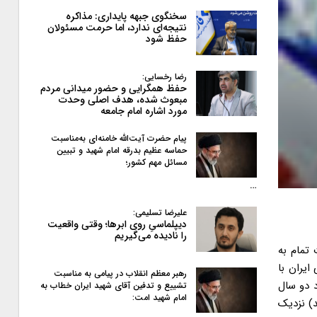
سخنگوی جبهه پایداری: مذاکره
نتیجه‌ای ندارد، اما حرمت مسئولان
حفظ شود
رضا رخسایی:
حفظ همگرایی و حضور میدانی مردم
مبعوث شده، هدف اصلی وحدت
مورد اشاره امام جامعه
پیام حضرت آیت‌الله خامنه‌ای به‌مناسبت
حماسه عظیم بدرقه امام شهید و تبیین
مسائل مهم کشور؛
…
علیرضا تسلیمی:
دیپلماسیِ روی ابرها؛ وقتی واقعیت
را نادیده می‌گیریم
 تمام به
یران با
رهبر معظم انقلاب در پیامی به‌ مناسبت
ز حدود دو سال
تشییع و تدفین آقای شهید ایران خطاب به
امام شهید امت:
نهایی برسند) نزدیک