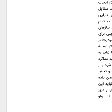
ار ایجاب
ت متقابل
ین طرفین
لف: تمام
 نیازهای
تی برای
دودیت بر
انیم به
ا و ساختگی آمریکا نباید به
گیرد و روش های دیکته شده از سوی آمریکا برای رفع آن نگرانی ها عینا پذیرفته شود. ۲- تیم مذاکره
طقی بیان شود و از
وب و تحقیر
شمن داده
لتیک – که منشاء نگرانی های اصلی آمریکاست – بیشتر سرمایه گذاری شود و توان مضاعفی مصروف شود. ۷- نباید این
ش و عزیز
بد – ولو