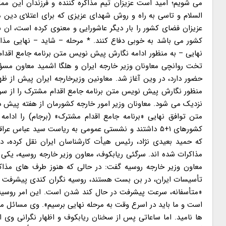
می شویم؛ امید است عزیزان تیم مذاکره کننده و فرزندان این م
عزیزان فضای کشور را بار دیگر عاشورایی و معنوی کرده است، ان شا
کشور می باشد به خوبی دفاع کنند. * مرحله – شاید – نهایی مذا
حضور دارد، در وین آغاز شد. معاونین وزیرخارجه ایران پیش از ظ
نزدیک می شود. معاونان وزیر امور خارجه کشورمان از هفته پیش
متن توافق نهایی «برنامه جامع اقدام مشترک» (برجام) را ادامه
مذاکرات شده اند. سرگئی ریابکوف، معاون وزیر خارجه روسیه، یکی 
معاون وزیر خارجه روسیه گفت: در حالی که هنوز طرف های مذا
تأسیسات ایران، در بن بست هستند، روسیه نگران کندی پیشرفت د
«متأسفانه، سرعت پیشرفت در حال کند شدن است. این امر روسیه را
است و ما باید در اسرع وقت به مرحله نهایی برسیم». وی مسائل مرت
ها نامید. اما ساعاتی پس از سخنان ریابکوف و اظهار نگرانی وی ا