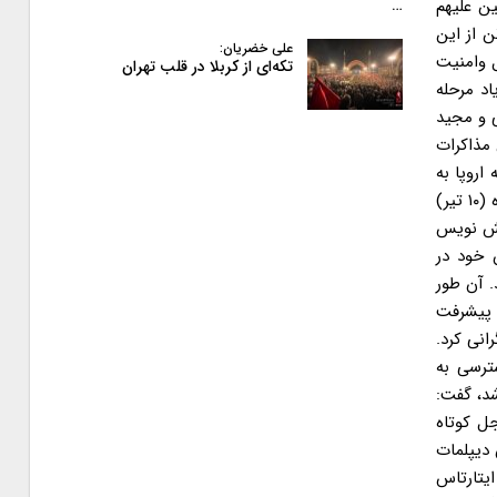
ن علیهم
…
روش شهدای عزیزی که برای اعتلای دین مبین اسلام تمام هستی خود را نثار کردند و این روزها عطر دل انگیز۲۷۰ تن از این
علی خضریان:
ل وامنیت
تکه‌ای از کربلا در قلب تهران
د مرحله
ور سید عباس عراقچی و مجید
ل سیاست خارجی اتحادیه اروپا که به نمایندگی از کشورهای ۱+۵ در این مذاکرات
اروپا به
منظور نگارش پیش نویس متن برنامه جامع اقدام مشترک را از سر گرفتند. مذاکرات هسته ای ایران به روزهای پایانی ضرب الاجل خودخوانده (۱۰ تیر)
یش نویس
 خود در
مید و با حضور معاونان وزیران خارجه ایران و ۱+۵ برگزار شد. آن طور
 خواستار تسریع در پیشرفت
انی کرد.
ترسی به
د، گفت:
جل کوتاه
 دیپلمات
ایتارتاس