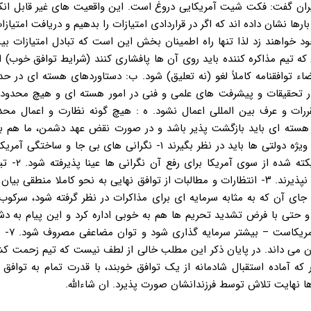
ایران گفت: فکت شیت آمریکایی دروغ است. این واقعیت های غیر قابل انک
 نشان داده اند که اگر در قراردادی امتیازات را بدهیم و دریافت امتیازا
خود خواهند زد لذا تنها راه اطمینان بخش این است که تبادل امتیازات ب
ه تیم مذاکره کننده باید روی آن ها پافشاری کنند (شرایط توافق خوب) ا
اء توافقنامه کاملاً لغو (نه تعلیق) شود. ب: دستاوردهای هسته ای در حد
ار تحقیقات و پیشرفت های علمی و فنی در امور هسته ای و هیچ محدودی
ررات و عرف بین المللی اعمال نشود. ه : هیچ گونه نظارت و اعمال مح
 هسته ای باید بازگشت پذیر باشد و در صورت نقض عهد دشمن، ما هم بتو
شرایط قبل از توافق برگردیم. * بایسته هایی که همه مسؤولان، به ویژه دولتی ها باید در نظر بگیرند ۱- نگرانی های بی ج
رسمیت شناخته شود و مبنای مذاکرات قرار ب
کننده، درگیرشدن در یک فرآیند طولانی و بی ضابطه اعتمادسازی را نپذیرند. ۳- انتظارات و مطالبات از توافق نهایی به نحو کاملا من
جریان انتقادی در داخل، به جای آن که به مثابه سرمایه ای برای مذاکرات در نظر گرفته شود، سرک
افق و حتی با فرض تشدید تحریم ها هم به خوبی اداره کرد و این پیام به د
شود. ۶- در حوزه های ژئوپ
کردن می داند. در پایان ذکر این مطلب خالی از لطف نیست که تیم زحمت ک
 که آماده استقبال شادمانه از یک توافق خوبند، با قدرت تمام به توافق 
ا نهایت تلاش توسط فرزندانشان صورت پذیرد. ان شاءالله.