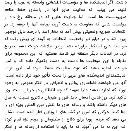
داشت: اگر اندیشکده ها و مؤسسات اطلاعاتی وابسته به غرب را رصد
کنید، می بینید که فعالیت های آنها در راستای حفظ منافع
صهیونیست ها است. اما جنایت هایی که در منطقه رخ داد و
موفقیت هایی که مقاومت به دست آورد، برنامه آنها را برهم زد. در
انتخابات سوریه وضعیتی پیش آمد که بشار اسد با درصد قابل توجهی
پیروز شد و در عراق نیز وضعیت انتخابات به گونه ای پیش رفت که
خواسته های استکبار برآورده نشد. وزیر اطلاعات دولت دهم تصریح
کرد: در اتفاقات دیگر منطقه نیز شاهد هستیم که این مجموعه برای
مقابله با این موفقیت ها دست به دست یکدیگر داده اند و نمی
خواهند اجازه دهند که عزت مقاومت حفظ شود؛ اما این عزت،
اندیشمندان اندیشکده های غربی را تحت تأثیر خود قرار داده است.
آنها می خواهند فضاسازی روانی و انحرافی در افکار عمومی به وجود
آورند که اجازه ندهند دنیا بفهمد که چه اتفاقاتی در جریان است. وی
تأکید کرد: روز قدس امسال باید شور و هیجان بالاتری نسبت به سال
های دیگر داشته باشد و رسانه های ما نقش بین المللی ویژه ای را
ایفا کنند. حرکتی که امروز در کشورهای اروپایی آغاز شده است، نشان
می دهد که مردم اروپا برای دفاع از مظلومان و مردم غزه قیام کرده
اند؛ این به ما می آموزد که ما باید با استفاده از رسانه ها و افکار