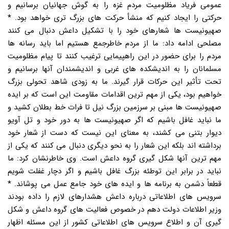
عمومی فریاد مظلومیت مردم غزه را به گوش جهانیان برسانیم و
حرکتی را ایجاد کنیم که منشأ حرکت های بزرگ تری خواهد بود. *
صهیونیست ها شعارهای خود را با تشکیل داعش دنبال می کنند
مصلحی ادامه داد: ما از مردم خاطرجمع هستیم اما باید رسانه ها
مردم را برای حضور در این راهپیمایی ترغیب کنند تا پیام مظلومیت
مسلمانان را به اندیشکده های غربی و اندیشمندان آنها برسانیم و
تحت تأثیر این حرکات قرار گیرند. ما به زودی شاهد تحولی بزرگ
خواهیم بود، یکی از مهم ترین اقدامات مقاومت این است که بر ایده
صهیونیست ها مبنی بر سرزمین بزرگ نیل تا فرات خط بطلان کشید و
ما نباید غافل باشیم که اگر صهیونیست ها به دور خود و تل آویو
دیوار بتنی می کشند، به معنای این نیست که دست از شعار خود
برداشته اند بلکه این شعار را به نحو دیگری دنبال می کنند که یکی از
مهم ترین آنها شکل گیری گروه داعش است. وی خاطرنشان کرد: ما
نباید در برابر این توطئه بزرگ غافل باشیم و اگر دچار غفلت شویم
قطعاً دشمن به برنامه ها و ایده های خود جامع عمل می پوشاند. *
سرویس های اطلاعاتی درباره داعش هشدارهای لازم را داده بودند
وزیر اطلاعات دولت دهم در خصوص فعالیت های گروه داعش و شکل
گیری آن و اطلاع سرویس های اطلاعاتی کشور از این مسئله اظهار