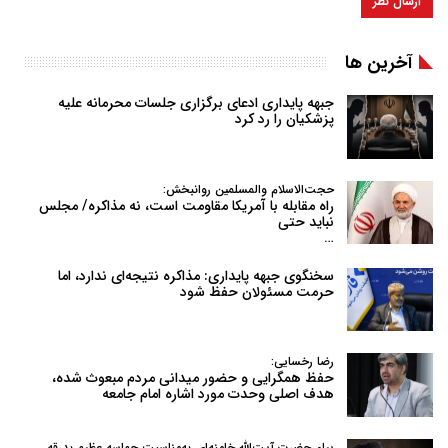
آخرین ها
جبهه پایداری ادعای برگزاری جلسات محرمانه علیه
پزشکیان را رد کرد
حجت‌الاسلام والمسلمین روانبخش:
راه مقابله با آمریکا مقاومت است، نه مذاکره/ مجلس
نباید حتی
…
سخنگوی جبهه پایداری: مذاکره نتیجه‌ای ندارد، اما
حرمت مسئولان حفظ شود
رضا رخسایی:
حفظ همگرایی و حضور میدانی مردم مبعوث شده،
هدف اصلی وحدت مورد اشاره امام جامعه
پیام حضرت آیت‌الله خامنه‌ای به‌مناسبت حماسه عظیم بدرقه