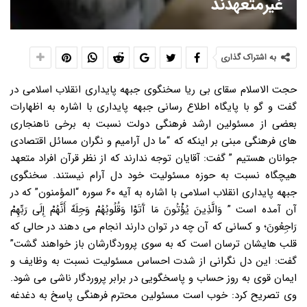
غیرمتعهدند
به اشتراک گذاری
حجت الاسلام سقای بی ریا سخنگوی جبهه پایداری انقلاب اسلامی در
گفت و گو با پایگاه اطلاع رسانی جبهه پایداری با اشاره به اظهارات
بعضی از مسئولین ارشد فرهنگی دولت نسبت به برخی ناهنجاری
های فرهنگی مبنی بر اینکه که “ما دل آرامیم و نگران مسائل اقتصادی
جوانان هستیم ” گفت: آقایان توجه ندارند که از نظر قرآن افراد متعهد
هیچگاه نسبت به حوزه مسئولیت خود دل آرام نیستند. سخنگوی
جبهه پایداری انقلاب اسلامی با اشاره به آیه ۶۰ سوره “المؤمنون” که در
آن آمده است ” وَالَّذِینَ یُؤْتُونَ مَا آَتَوْا وَقُلُوبُهُمْ وَجِلَهٌ أَنَّهُمْ إِلَی رَبِّهِمْ
رَاجِعُونَ؛ و کسانی که آن چه در توان دارند انجام می دهند در حالی که
قلب هایشان ترسان است که به سوی پروردگارشان باز خواهند گشت”
گفت: این دل نگرانی از شدت احساس مسئولیت نسبت به وظایف و
ایمان قوی به روز حساب و پاسخگویی در برابر پروردگار ناشی می شود.
وی تصریح کرد: خوب است مسئولین محترم فرهنگی پاسخ به دغدغه