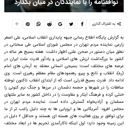
توافقنامه را با نمایندگان در میان بگذارد
به اشتراک گذاری
به گزارش پایگاه اطلاع رسانی جبهه پایداری انقلاب اسلامی، علی اصغر
زارعی نماینده مردم تهران در مجلس شورای اسلامی طی سخنانی در
نطق میان دستور در صحن علنی اظهار داشت: هفته بسیج هر ساله در
کشور ما بزرگداشت ارزش های اسلامی و یادآور قدرت ملت ایران در
عرصه های مختلف است؛ بسیجی انسانی معتقد به آرمان های امام
(ره)، انقلاب و تابع و پیرو رهنمودهای مقام معظم رهبری است. وی
ادامه داد: قدرت بسیج قدرتی است که از ابتدای انقلاب تاکنون توطئه
منافقات را در شهرها و حجمه دشمنان در مرزها و جنگ نرم کنونی را
خنثی کرده و فرهنگ ایثار و مقاومت را در داخل کشور به سایر ملتهای
مسلمان و آزادیخواه گسترش داده است. نماینده مردم تهران در
مجلس افزود: آمریکایی ها و اروپایی ها به چند دلیل راغب تر از ما
برای توافق بر روی فعالیت های هسته ای هستند و حداقل ۲ دلیل در
این زمینه وجود دارد؛ اول اینکه ناکارآمدی تحریم ها در ابعاد مختلف