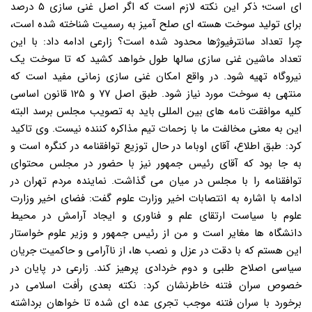
ای است؛ ذکر این نکته لازم است که اگر اصل غنی سازی ۵ درصد
برای تولید سوخت هسته ای صلح آمیز به رسمیت شناخته شده است،
چرا تعداد سانترفیوژها محدود شده است؟ زارعی ادامه داد: با این
تعداد ماشین غنی سازی سالها طول خواهد کشید که تا سوخت یک
نیروگاه تهیه شود. در واقع امکان غنی سازی زمانی مفید است که
منتهی به سوخت مورد نیاز شود. طبق اصل ۷۷ و ۱۲۵ قانون اساسی
کلیه موافقت نامه های بین المللی باید به تصویب مجلس برسد البته
این به معنی مخالفت ما با زحمات تیم مذاکره کننده نیست. وی تاکید
کرد: طبق اطلاع، آقای اوباما در حال توزیع توافقنامه در کنگره است و
به جا بود که آقای رئیس جمهور نیز با حضور در مجلس محتوای
توافقنامه را با مجلس در میان می گذاشت. نماینده مردم تهران در
ادامه با اشاره به انتصابات اخیر وزارت علوم گفت: فضای اخیر وزارت
علوم با سیاست ارتقای علم و فناوری و ایجاد آرامش در محیط
دانشگاه ها مغایر است و من از رئیس جمهور و وزیر علوم خواستار
این هستم که با دقت در عزل و نصب ها، از ناآرامی و حاکمیت جریان
سیاسی اصلاح طلبی و دوم خردادی پرهیز کند. زارعی در پایان در
خصوص سران فتنه خاطرنشان کرد: نکته بعدی رأفت اسلامی در
برخورد با سران فتنه موجب تجری عده ای شده تا خواهان برداشته