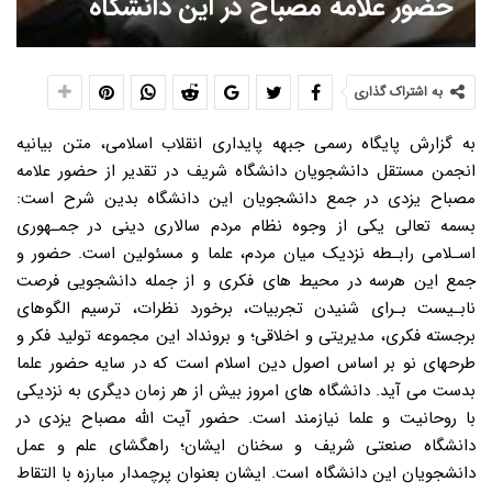
حضور علامه مصباح در این دانشگاه
به اشتراک گذاری
به گزارش پایگاه رسمی جبهه پایداری انقلاب اسلامی، متن بیانیه
انجمن مستقل دانشجویان دانشگاه شریف در تقدیر از حضور علامه
مصباح یزدی در جمع دانشجویان این دانشگاه بدین شرح است:
بسمه تعالی یکی از وجوه نظام مردم سالاری دینی در جمـهوری
اسـلامی رابـطه نزدیک میان مردم، علما و مسئولین است. حضور و
جمع این هرسه در محیط های فکری و از جمله دانشجویی فرصت
نابـیست بـرای شنیدن تجربیات، برخورد نظرات، ترسیم الگوهای
برجسته فکری، مدیریتی و اخلاقی؛ و برونداد این مجموعه تولید فکر و
طرحهای نو بر اساس اصول دین اسلام است که در سایه حضور علما
بدست می آید. دانشگاه های امروز بیش از هر زمان دیگری به نزدیکی
با روحانیت و علما نیازمند است. حضور آیت الله مصباح یزدی در
دانشگاه صنعتی شریف و سخنان ایشان؛ راهگشای علم و عمل
دانشجویان این دانشگاه است. ایشان بعنوان پرچمدار مبارزه با التقاط