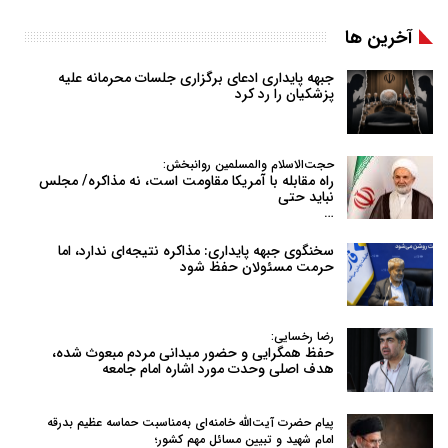
آخرین ها
جبهه پایداری ادعای برگزاری جلسات محرمانه علیه
پزشکیان را رد کرد
حجت‌الاسلام والمسلمین روانبخش:
راه مقابله با آمریکا مقاومت است، نه مذاکره/ مجلس
نباید حتی
…
سخنگوی جبهه پایداری: مذاکره نتیجه‌ای ندارد، اما
حرمت مسئولان حفظ شود
رضا رخسایی:
حفظ همگرایی و حضور میدانی مردم مبعوث شده،
هدف اصلی وحدت مورد اشاره امام جامعه
پیام حضرت آیت‌الله خامنه‌ای به‌مناسبت حماسه عظیم بدرقه
امام شهید و تبیین مسائل مهم کشور؛