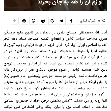
لوازم آن را هم به جان بخرند
به اشتراک گذاری
آیت الله محمدتقی مصباح یزدی در دیدار دبیر کانون های فرهنگی
هنری مساجد سراسر کشور و اعضای کمیته مساجد ستاد دهه فجر
انقلاب اسلامی ایران ابراز کرد: قرآن کریم در آیات فراوانی بهره گیری از
تعالیم انبیا را منوط به خشیت الهی دانسته است. وی افزود: در دو
مورد از آیات قرآن نهراسیدن از غیر خدا در کنار خشیت الهی عنوان
شده و این امر نشان دهنده این است که اگر افرادی به دنبال ترویج
دین خدا هستند نباید از هیچ موجود دیگری غیر از پروردگار عالم
هراس داشته باشند. رئیس موسسه آموزشی پژوهشی امام خمینی(ره)
با بیان اینکه ترس از خدا دل ها را نرم و آماده پذیرش حقایق معرفی
شده از سوی پیامبران می کند خاطرنشان کرد: تبلیغ دین شرایط
دیگری نیز دارد و مشکلاتی را برای انسان ظاهر می سازد که انبیا با
آنها روبه رو می شدند. **دلیل دشمنی برخی افراد با جمهوری اسلامی
مخالفت با اسلام است وی با بیان اینکه برخی اشخاص نمی توانند