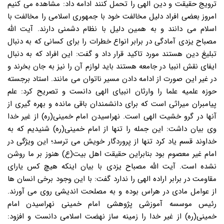
ترویج حقیقت و دین الهی را تحمل کنند ادامه داد: مشاهده می کنیم
امروز بعضی افراد دلیل مخالفت خود با جمهوری اسلامی را مخالفت با
اسلام می دانند و به همین دلیل با نظام دشمنی دارند. آیت الله
مصباح یزدی آمادگی در برابر انواع خطرات را برای کسانی که به دنبال
تبلیغ دین هستند مورد تاکید قرار داد و گفت: این افراد که به دنبال
ایفای نقش انبیا در جامعه هستند باید لوازم آن را نیز به جان بخرند و
در غیر این صورت از ادامه دادن مسیر ناتوان می مانند. استاد برجسته
حوزه علمیه علما را وارثان انبیای الهی دانست و تصریح کرد: علم
پیامبران میراثی است که برای دانشمندان باقی مانده و بهره گیری از
آنها در گرو خشیت الهی است. نهراسیدن امام خمینی(ره) از غیر خدا
وی بیان داشت: این جمله را تنها از امام خمینی(ره) شنیدیم که به
خداوند قسم یاد کرد تنها از پروردگار خویش می ترسد؛ این ویژگی در
امام غیر معصوم بود بنابراین حقیقت اهل بیت(ع) هنوز بر ما روشن
نشده است. آیت الله مصباح یزدی با بیان اینکه هیچ کس یارای
مقاومت در برابر اراده الهی را ندارد گفت: با این وجود برخی انسان ها
از عوامل مادی در هراس بوده و به مصلحت اندیشی روی می آورند.
رئیس موسسه آموزشی پژوهشی امام خمینی نهراسیدن امام
خمینی(ره) از غیر خدا را زمینه ساز نهضت اسلامی دانست و افزود: