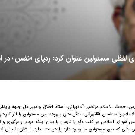
ی لفظی مسئولین عنوان کرد: ردپای «نفس» در ا
رس، حجت الاسلام مرتضی آقاتهرانی، استاد اخلاق و دبیر کل جبهه پایدار
اسلام والمسلمین آقاتهرانی، تنش های بیهوده بین مسئولان را اثر کارها
جلس شورای اسلامی در گفت وگو با فارس، با بیان اینکه مردم از درگیری و
های که بین مسئولان ما وجود دارد را دوست ندارد. ایشان با بیان ای