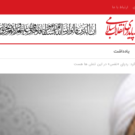
ی
ارتباط با ما
یادداشت
 کرد: ردپای «نفس» در این تنش ها هست