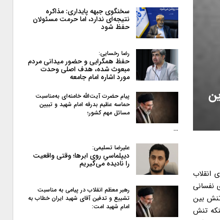
سخنگوی جبهه پایداری: مذاکره
نتیجه‌ای ندارد، اما حرمت مسئولان
حفظ شود
رضا رخسایی:
حفظ همگرایی و حضور میدانی مردم
مبعوث شده، هدف اصلی وحدت
مورد اشاره امام جامعه
ین
پیام حضرت آیت‌الله خامنه‌ای به‌مناسبت
حماسه عظیم بدرقه امام شهید و تبیین
مسائل مهم کشور؛
…
علیرضا تسلیمی:
دیپلماسیِ روی ابرها؛ وقتی واقعیت
را نادیده می‌گیریم
ی انقلاب
ی نفسانی
رهبر معظم انقلاب در پیامی به‌ مناسبت
 تنش بین
تشییع و تدفین آقای شهید ایران خطاب به
امام شهید امت:
نکه تنش