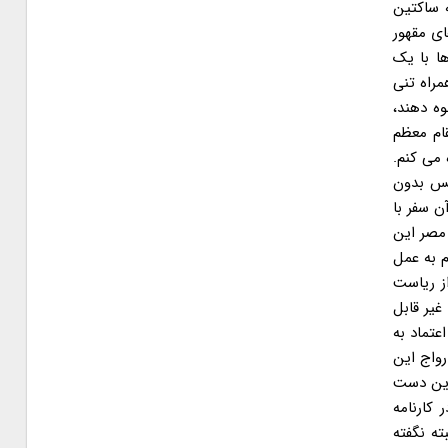
 ساکتین
ای مقهور
درصد آراء برخی صندوق ها با یک
مراه تنی
وه دهند،
ام معظم
 می کنم.
لس بدون
ن سفر با
 مصر این
م به عمل
از ریاست
غیر قابل
تماد به
رواج این
این دست
کارنامه
ه نگفته