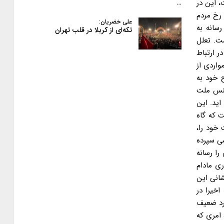
۲۵ نماینده مجلس همراه گشت، این در
…
ثروت” را به رخ مردم
علی خضریان:
سانه به
تکه‌ای از کربلا در قلب تهران
 است. تعلل
ر ارتباط
واردی از
 رهبری در پیام صریح خود به
 جنس ملت
اید. این
 که گاه
خود را،
شی سپرده
وع وام ۱۰۰ میلیونی به نمایندگان را رسانه
ی مادام
شانی این
اخیرا در
 هشتم، عملکرد ضعیف
امری که