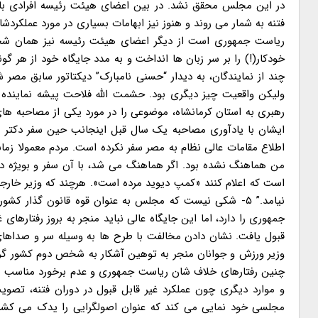
در این مجلس محقق نشد. در بین اعضای هیئت رئیسه افرادی با ج
فتنه به شمار می روند و هنوز نیز ابهامات بسیاری در مورد عملکردشان
خودکار(!) را بر سر زبان ها انداخت و به مدد جایگاه خود از هر 
چند از نمایندگان، به دیدار “حسنی نامبارک” دیکتاتور سابق مصر 
ولیکن واقعیت چیز دیگری بود. حشمت الله فلاحت پیشه نمایند
رهبری به استان کرمانشاه، موضوعی را در مورد یکی از مصاحبه های 
ایشان با یادآوری مصاحبه یک سال قبل اینجانب حین سفر دکتر ل
اطلاع مقامات عالی نظام به مصر سفر نکرده است. مردم معمولا زما
من هماهنگ نشده بود. اگر هماهنگ می شد، با آن سفر و بویژه دید
است که اعلام کنند «کمپ دیوید مرده است». هرچند که وزیر خارجه و
نیامد.” ۵- شکی نیست که مجلس به عنوان قوه قانون گذار ک
جمهوری را دارد، اما این جایگاه عالی نباید منجر به بروز رفتارها
قبول یافت. نشان دادن مخالفت با طرح ها به وسیله سر و صداهای
وزیر ورزش و جوانان منجر به توهین آشکار به شخص دوم کشور گردید
چنین رفتارهای خلاف شان ریاست جمهوری و عدم برخورد مناسب هیئ
و موارد دیگری چون عملکرد غیر قابل قبول در دوران فتنه، تصو
مجلسی خود نمایی می کند که عنوان اصولگرایی را یدک می کشد 