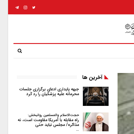
آخرین ها
جبهه پایداری ادعای برگزاری جلسات
محرمانه علیه پزشکیان را رد کرد
حجت‌الاسلام والمسلمین روانبخش:
راه مقابله با آمریکا مقاومت است، نه
مذاکره/ مجلس نباید حتی
…