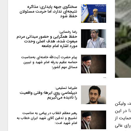
سخنگوی جبهه پایداری: مذاکره
نتیجه‌ای ندارد، اما حرمت مسئولان
حفظ شود
رضا رخسایی:
حفظ همگرایی و حضور میدانی مردم
مبعوث شده، هدف اصلی وحدت
مورد اشاره امام جامعه
پیام حضرت آیت‌الله خامنه‌ای به‌مناسبت
حماسه عظیم بدرقه امام شهید و تبیین
مسائل مهم کشور؛
…
علیرضا تسلیمی:
دیپلماسیِ روی ابرها؛ وقتی واقعیت
را نادیده می‌گیریم
، ولیکن
 در این
رهبر معظم انقلاب در پیامی به‌ مناسبت
مجلس هشتم، حمایت از
تشییع و تدفین آقای شهید ایران خطاب به
امام شهید امت:
ورای عالی