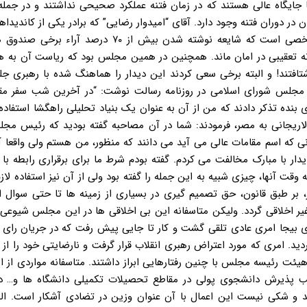
ایگاه عالی هستند که در زمان فتنه عملکرد صحیحی نداشتند و در جمله
 در دوران فتنه وجود دارد. آقای “امیدوار رضایی” که برادر یکی از کاندیداه
ریاست جمهوری است از دیگر اعضای هیئت رئیسه نیز همان شخصی است که شایعه نوشته شدن بیش از ۷۰ 
گونه تعقیبی در امان ماند. همچنین در همین مجلس بود که ریاست آن به ه
شتافتند! و البته برخی سعی کردند این دیدار را هماهنگ شده با رهبری جل
ه مجلس شورای اسلامی در روزنامه رسالت نوشت: “در آخرین شب سفر مق
بنده تذکر دادند که من از آن به عنوان یک بنیاد تحلیلی راهگشا استفاده
اریجانی به مصر، فرمودند: شما در آن مصاحبه گفته بودید که رئیس مج
نی که اسم مقامات عالی می آید می دانند که منظور، من هستم ولی واقعا آ
ار با مبارک مخالفت می کردم. گفته بودم شرط ما برای برقراری رابطه با
قت آنها، چیزی شبیه به این جمله را گفته بود ولی از آن نیز استفاده لاز
شور، بر طبق قانون، حق تصمیم گیری در بسیاری از زمینه ها تا حتی سوال 
ی غیر اخلاقی گردد. ولیکن متاسفانه این بی اخلاقی ها در این مجلس شیوعی 
 بیجا امری عادی تلقی گشت و کار تا جایی پیش رفت که در جریان رای اع
. امری که مورد اعتراض رهبری انقلاب قرار گرفت و نارضایتی خود را از 
ت رئیسه مجلس با چنین رفتارهایی ابراز داشتند. متاسفانه مواردی از 
یب پذیرش دانشجوی پولی در مقاطع تحصیلات تکمیلی دانشگاه ها و… در 
و شکی نیست این اعمال با آن عنوان وزین در تضادی آشکار است. البت