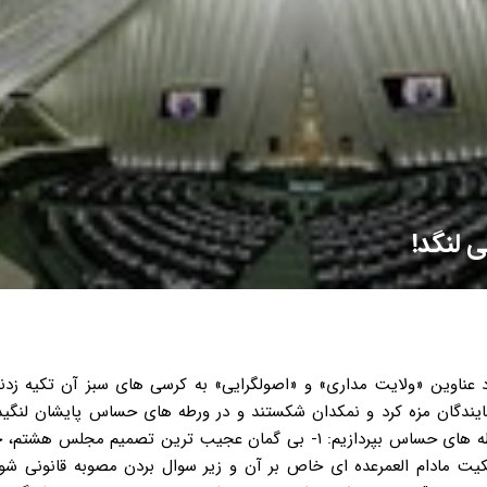
 لنگد!
عناوین «ولایت مداری» و «اصولگرایی» به کرسی های سبز آن تکیه زدند
ندگان مزه کرد و نمکدان شکستند و در ورطه های حساس پایشان لنگید!
گزیده مقصود آن است تا صرفا به مصداق خوانی برخی از این ورطه های حساس بپردازیم: ۱- بی گمان عجیب ترین تصمیم 
ه معنای مالکیت مادام العمرعده ای خاص بر آن و زیر سوال بردن مصوبه قانونی ش