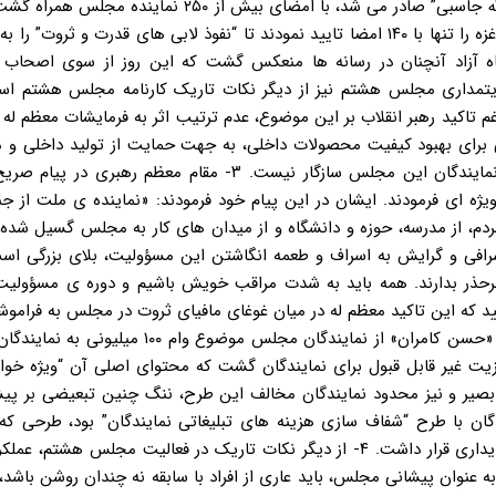
انقلاب فرهنگی بود می باشد. این نامه ی حمایتی که در وجه “عبدالله جاسبی” صادر می شد، با امضای بیش از ۰
حالی بود که در همان ایام، نمایندگان، نامه حمایت از مردم مظلوم غزه را تنها با ۱۴۰ امضا تایید نمودند تا “نفوذ لابی های قدرت و 
اه آزاد آنچنان در رسانه ها منعکس گشت که این روز از سوی اصحاب ر
» موسوم گردید. ۲- سبک عجیب ولایتمداری مجلس هشتم نیز از دیگر نکات تاریک کارنامه مجلس هشتم
تاکید رهبر انقلاب بر این موضوع، عدم ترتیب اثر به فرمایشات معظم له د
 برای بهبود کیفیت محصولات داخلی، به جهت حمایت از تولید داخلی و م
این دست از جمله مواردیست که با شعار ولایت مداری اکثریت نمایندگان این مجلس سازگار نیست. ۳- مقام معظم
ویژه ای فرمودند. ایشان در این پیام خود فرمودند: «نماینده ی ملت از
ردم، از مدرسه، حوزه و دانشگاه و از میدان های کار به مجلس گسیل شده 
شرافی و گرایش به اسراف و طعمه انگاشتن این مسؤولیت، بلای بزرگی است
 برحذر بدارند. همه باید به شدت مراقب خویش باشیم و دوره ی مسؤولیت 
ایید که این تاکید معظم له در میان غوغای مافیای ثروت در مجلس به فرامو
شد. در شرایطی که تنها چهار ماه از آغاز به کار مجلس گذشته بود، «حسن کامران» از نمایندگان مجلس موض
یت غیر قابل قبول برای نمایندگان گشت که محتوای اصلی آن “ویژه خوار
ای بصیر و نیز محدود نمایندگان مخالف این طرح، ننگ چنین تبعیضی بر پی
گان با طرح “شفاف سازی هزینه های تبلیغاتی نمایندگان” بود، طرحی که 
مجلس مردود شد و مورد حمایت نمایندگان حامی گفتمان جبهه پایداری قرار داشت. ۴- از دیگر نکات تاریک در فعالیت مجلس
ان پیشانی مجلس، باید عاری از افراد با سابقه نه چندان روشن باشد، 