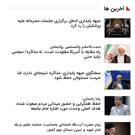
آخرین ها
جبهه پایداری ادعای برگزاری جلسات محرمانه علیه
پزشکیان را رد کرد
حجت‌الاسلام والمسلمین روانبخش:
راه مقابله با آمریکا مقاومت است، نه مذاکره/ مجلس
نباید حتی
…
سخنگوی جبهه پایداری: مذاکره نتیجه‌ای ندارد، اما
حرمت مسئولان حفظ شود
رضا رخسایی:
حفظ همگرایی و حضور میدانی مردم مبعوث شده،
هدف اصلی وحدت مورد اشاره امام جامعه
پیام حضرت آیت‌الله خامنه‌ای به‌مناسبت حماسه عظیم بدرقه
امام شهید و تبیین مسائل مهم کشور؛