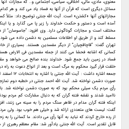
معنوی، مادی، مالی، اخلاقی، سیاسی، اجتماعی و… که مجازات آنها 
مسائل دیگری است که قرآن از آنها به فساد یاد می کند و هر کدام
مجازاتهای آنها «کشتن» است. آیت الله جنتی توضیح داد: مثلاً کس
آمده است و دستور و حکمت خداوند را زیر پا می گذارد و یا اینک
مختلف است و مجازات گوناگونی دارد. وی افزود: “جاسوسان” از
مسلط کند و از طریق او اطلاعات مسلمین به دشمن داده می شود
تهران گفت: “قاچاقچیان” از دیگر مفسدین هستند. بسیاری از خانو
کسانی که اشاعه فحشا می کنند از جمله مفسدین فی الارض هستن
فساد در زمین باید جمع شود. خداوند بنده صالح می خواهد و مقرر
خلقت قرار گیرد محکوم به مرگ است و بعد از انواع دعوت به راه در
جمعه اشاره د
رأی مردم یک سیلی محکم بود که به صورت دشمن نواخته شد. باید 
ناامید شدند و نقشه فتنه گران که به دنبال مشارکت کم مردم بود
اینکه فتنه گران مدام در ظاهر سنگ مردم را به سینه می زنند، اف
گفت: لیست های متعددی ارائه شد و خیلی هم خوب بود. ولی مردم لی
از رده خارج کردند که نباید به آنها رأی می دادند. ما کسانی را به ز
قابل تقدیر است. آیت الله جنتی یادآور شد: مقام معظم رهبری از