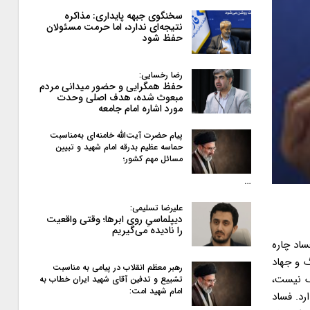
سخنگوی جبهه پایداری: مذاکره
نتیجه‌ای ندارد، اما حرمت مسئولان
حفظ شود
رضا رخسایی:
حفظ همگرایی و حضور میدانی مردم
مبعوث شده، هدف اصلی وحدت
مورد اشاره امام جامعه
پیام حضرت آیت‌الله خامنه‌ای به‌مناسبت
حماسه عظیم بدرقه امام شهید و تبیین
مسائل مهم کشور؛
…
علیرضا تسلیمی:
دیپلماسیِ روی ابرها؛ وقتی واقعیت
را نادیده می‌گیریم
ساد چاره
 و جهاد
رهبر معظم انقلاب در پیامی به‌ مناسبت
گ نیست،
تشییع و تدفین آقای شهید ایران خطاب به
امام شهید امت:
رد. فساد