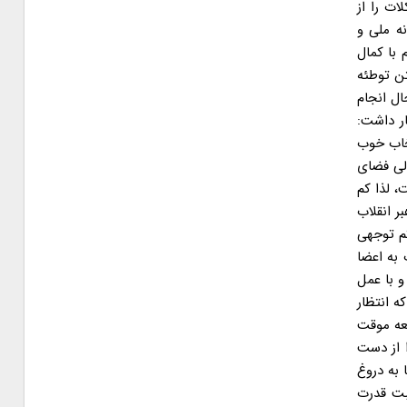
ات را از
ه ملی و
 با کمال
تن توطئه
ال انجام
ار داشت:
خاب خوب
الی فضای
، لذا کم
 انقلاب
کم توجهی
 به اعضا
و با عمل
ه انتظار
معه موقت
 از دست
به دروغ
قبت قدرت