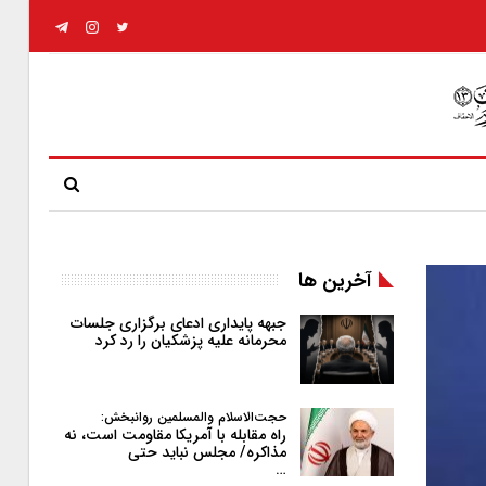
آخرین ها
جبهه پایداری ادعای برگزاری جلسات
محرمانه علیه پزشکیان را رد کرد
حجت‌الاسلام والمسلمین روانبخش:
راه مقابله با آمریکا مقاومت است، نه
مذاکره/ مجلس نباید حتی
…