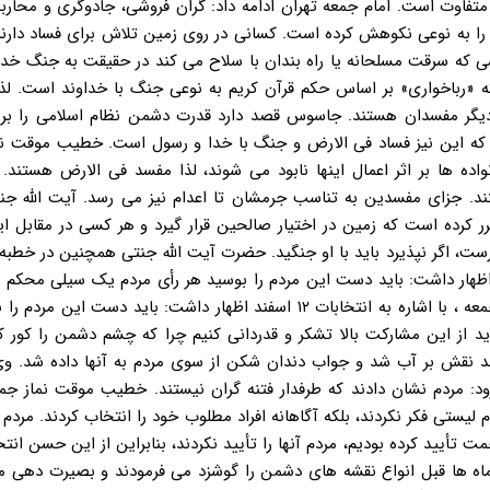
متفاوت است. امام جمعه تهران ادامه داد: گران فروشی، جادوگری و محاربه
 را به نوعی نکوهش کرده است. کسانی در روی زمین تلاش برای فساد دارند
ی که سرقت مسلحانه یا راه بندان با سلاح می کند در حقیقت به جنگ خدا 
ه «رباخواری» بر اساس حکم قرآن کریم به نوعی جنگ با خداوند است. لذ
 دیگر مفسدان هستند. جاسوس قصد دارد قدرت دشمن نظام اسلامی را بر
 که این نیز فساد فی الارض و جنگ با خدا و رسول است. خطیب موقت نم
اده ها بر اثر اعمال اینها نابود می شوند، لذا مفسد فی الارض هستند
د. جزای مفسدین به تناسب جرمشان تا اعدام نیز می رسد. آیت الله جن
 کرده است که زمین در اختیار صالحین قرار گیرد و هر کسی در مقابل ا
ست، اگر نپذیرد باید با او جنگید. حضرت آیت الله جنتی همچنین در خطبه 
اشت : آیت الله جنتی با اشاره به انتخابات ۱۲ اسفند اظهار داشت: باید دست این مردم را بوسید هر رأی مردم یک سیلی م
صورت دشمن نواخته شد. آیت الله احمد جنتی در خطبه دوم نمازجمعه ، با اشاره به انتخابات ۱۲ اسفند اظهار داشت: باید دس
از این مشارکت بالا تشکر و قدردانی کنیم چرا که چشم دشمن را کور کرد
ند نقش بر آب شد و جواب دندان شکن از سوی مردم به آنها داده شد. وی
زود: مردم نشان دادند که طرفدار فتنه گران نیستند. خطیب موقت نماز جم
ستی فکر نکردند، بلکه آگاهانه افراد مطلوب خود را انتخاب کردند. مردم 
حمت تأیید کرده بودیم، مردم آنها را تأیید نکردند، بنابراین از این حسن انت
 ماه ها قبل انواع نقشه های دشمن را گوشزد می فرمودند و بصیرت دهی م