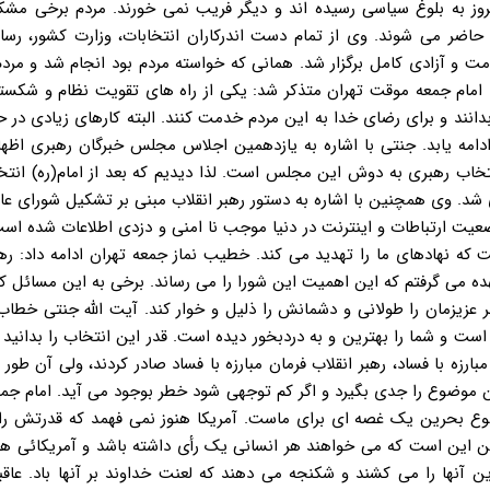
مروز به بلوغ سیاسی رسیده اند و دیگر فریب نمی خورند. مردم برخی مشکل
اضر می شوند. وی از تمام دست اندرکاران انتخابات، وزارت کشور، رسان
مت و آزادی کامل برگزار شد. همانی که خواسته مردم بود انجام شد و مردم
. امام جمعه موقت تهران متذکر شد: یکی از راه های تقویت نظام و شکس
انند و برای رضای خدا به این مردم خدمت کنند. البته کارهای زیادی در ح
ادامه یابد. جنتی با اشاره به یازدهمین اجلاس مجلس خبرگان رهبری اظه
خاب رهبری به دوش این مجلس است. لذا دیدیم که بعد از امام(ره) انت
د. وی همچنین با اشاره به دستور رهبر انقلاب مبنی بر تشکیل شورای ع
ت ارتباطات و اینترنت در دنیا موجب نا امنی و دزدی اطلاعات شده است
نهادهای ما را تهدید می کند. خطیب نماز جمعه تهران ادامه داد: رهبر
هده می گرفتم که این اهمیت این شورا را می رساند. برخی به این مسائل 
هبر عزیزمان را طولانی و دشمانش را ذلیل و خوار کند. آیت الله جنتی خطاب
ت و شما را بهترین و به دردبخور دیده است. قدر این انتخاب را بدانید 
ارزه با فساد، رهبر انقلاب فرمان مبارزه با فساد صادر کردند، ولی آن طور ک
ین موضوع را جدی بگیرد و اگر کم توجهی شود خطر بوجود می آید. امام ج
ضوع بحرین یک غصه ای برای ماست. آمریکا هنوز نمی فهمد که قدرتش را
ن این است که می خواهند هر انسانی یک رأی داشته باشد و آمریکائی ها 
ن آنها را می کشند و شکنجه می دهند که لعنت خداوند بر آنها باد. عا