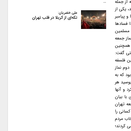
 از جمله
…
، یکی از
علی خضریان:
و پیامبر
تکه‌ای از کربلا در قلب تهران
ا فسادها
 مسلمین
از جمعه
. همچنین
تی گفت:
ین فلسفه
دوم نماز
حکم بود که به
ت این مردم را بوسید هر
 و آنها
 با بیان
عه تهران
کسانی را
خاب مردم
ی کردند؛