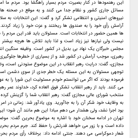
این رهنمودها در کنار بصیرت مردم بسیار راهگشا بود. مردم ما ا
مسائل جاری کشور و نظام جدا می کنند و به موقع در صحنه ها ح
نیروهای امنیتی و انتظامی تشکر کرد و گفت: این انتخابات به سلا
آرامش رأی خود را به صندوق ها ریختند و عزت خود را زیاد کردند
ها همین حضور در انتخابات است. مسئولان باید قدر این مردم را بد
نیست ولی نیازها نیز زیاد است و لذا باید تلاش ها هرچه بیشتر 
مجلس خبرگان یک نهاد بی بدیل در کشور است. وظیفه سنگین انت
رهبری، موجب آرامش در کشور شد و از بسیاری از خطرها جلوگیری ش
مجازی، گفت: درایت رهبر انقلاب در این موضوع ستودنی است، وضعی
توجهی مسئولان به این مسئله یک خطر جدی از سوی دشمن است که 
فرموده بودند که اگر می توانستم خودم مسئولیت این شورا را به ع
می کنند. باید از رهبر انقلاب تشکر فوق العاده کرد، خداوند عمر ر
منتخب شورای عالی مجازی گفت: رهبر انقلاب شما را گزینش کرده اس
به وظایف خود شکر آن را به جاآورید. وی یادآور شد: زمانی در امر مب
بود اجرا نشد، ولی هشدار می دهم مبادا این هم مانند آن شود؛ ا
تهران در ادامه سخنان خود با اشاره به موضوع بحرین گفت: مو
داده است و با زور می خواهد قدرتش را حفظ کند. جرم مردم بحری
شعار دموکراسی می دهند. جنتی ادامه داد: برخلاف رأی مردم بحری