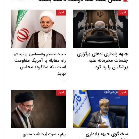
اخبار
اخبار
جبهه پایداری ادعای برگزاری
حجت‌الاسلام والمسلمین روانبخش:
جلسات محرمانه علیه
راه مقابله با آمریکا مقاومت
پزشکیان را رد کرد
است، نه مذاکره/ مجلس
نباید
…
اخبار
اخبار
سخنگوی جبهه پایداری:
پیام حضرت آیت‌الله خامنه‌ای