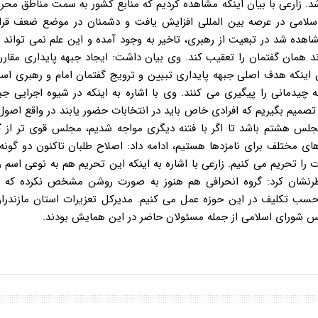
. زارعی با بیان اینکه مشاهده کردیم که منابع کشور به سمت مناطق محر
سلامی در عرصه بین المللی افزایش یافت و دشمنان در موضع ضعف قرار 
اهده شد در تبعیت از رهبری، تاخیر به وجود آمده و این علم نمی توان
همان گفتمان را تعقیب کند. وی بیان داشت: ایجاد جبهه پایداری مقارن 
ن اینکه هدف اصلی جبهه پایداری تبیین و ترویج گفتمان امام و رهبری ا
چیدمانی را پیگیری می کنند. وی با اشاره به اینکه در شیوه اجرایی ج
بل تصمیم بگیریم که افرادی خاص باید در انتخابات حضور یابند در واقع اصول
 مجلس هشتم باشد تا اگر با فتنه دیگری مواجه شدیم، مجلس قوی تر از گ
های مختلف برای نامزدها هستیم، ادامه داد: اصلاح طلبان تاکنون دو گونه
ات را تحریم می کنیم. زارعی با اشاره به اینکه این تحریم هم به نوعی اسم 
 اسم رمز تقلب بود. وی خاطرنشان کرد: گروه انحرافی هم هنوز به صورت روشن مشخص نکرده 
حسب تکلیف در این حوزه عمل می کنیم. مدیرکل تعزیرات استان مازندرا
جلس شورای اسلامی از جمله مسئولان حاضر در این همایش بودند.