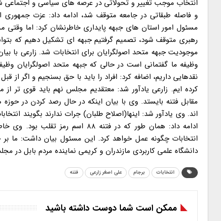
انتخاب موجب تغییر و تحولاتی در عرصه های سیاسی و اجتماعی شد
و فاصله طبقاتی در جامعه متوقف شد، ادامه داد: عزت جمهوری ا
مسئول امور استان های جبهه پایداری خاطرنشان کرد: اما وقتی مش
رهبری متوقف شود، تصمیم گرفتیم جبهه ای تشکیل دهیم که بتواند 
موجودیت جبهه متحد اصولگرایان برای انتخابات شد. زارعی با بیا
وظیفه ما گفتمانی است در حالی که جبهه متحد اصولگرایان وظیفه 
نقدهایی داریم، اضافه کرد: افراد را باید با حق بسنجیم و اگر از ق
کرده ایم. زارعی یادآور شد: معتقدیم مجلس نهم باید قوی تر از
مقابل فتنه بایستد. وی با بیان اینکه در حال رصد کردن در حوزه 
اند. وی یادآور شد: اینها(اصلاح طلبان) جرات ندارند بگویند انتخاب
ادامه داد: همان طور که در فتنه ۸۸
انتخابات چگونه عمل خواهد کرد. این مسئول بیان داشت: ما بر 
دانشگاه علمی کاربردی مازندران و کریمی نماینده مردم بابل در م
انتخابات
برجام
علی اصغر زارعی
فتنه
ممکن است شما دوست داشته باشید