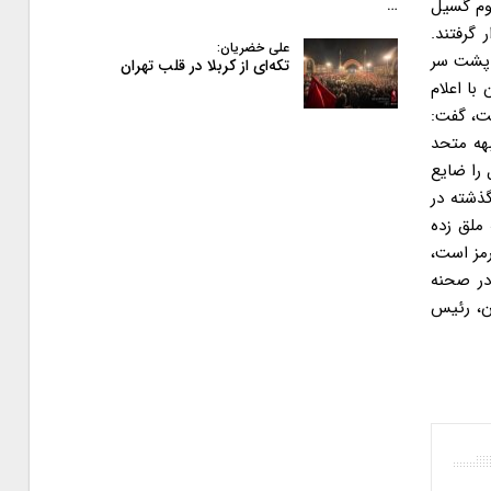
وم گسیل
…
گرفتند.
علی خضریان:
د پشت سر
تکه‌ای از کربلا در قلب تهران
با اعلام
ست، گفت:
بهه متحد
 را ضایع
ذشته در
 ملق زده
رمز است،
که در صحنه
ن، رئیس