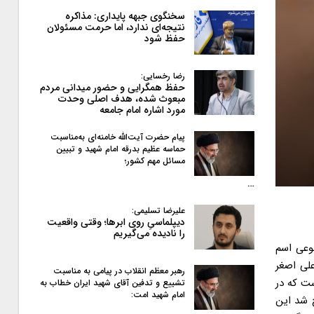
سخنگوی جبهه پایداری: مذاکره
نتیجه‌ای ندارد، اما حرمت مسئولان
حفظ شود
رضا رخسایی:
حفظ همگرایی و حضور میدانی مردم
مبعوث شده، هدف اصلی وحدت
مورد اشاره امام جامعه
پیام حضرت آیت‌الله خامنه‌ای به‌مناسبت
حماسه عظیم بدرقه امام شهید و تبیین
مسائل مهم کشور؛
…
علیرضا تسلیمی:
دیپلماسیِ روی ابرها؛ وقتی واقعیت
را نادیده می‌گیریم
نوعی اسم
ر علی اصغر
رهبر معظم انقلاب در پیامی به‌ مناسبت
ست که در
تشییع و تدفین آقای شهید ایران خطاب به
امام شهید امت:
از زمانی که گفتمان سوم تیر۸۴ در کشور مطرح شد این