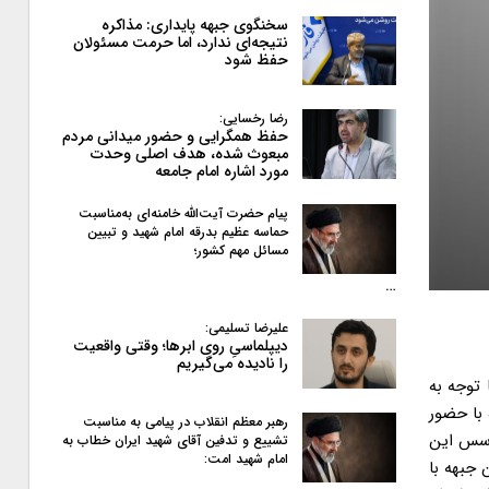
سخنگوی جبهه پایداری: مذاکره
نتیجه‌ای ندارد، اما حرمت مسئولان
حفظ شود
رضا رخسایی:
حفظ همگرایی و حضور میدانی مردم
مبعوث شده، هدف اصلی وحدت
مورد اشاره امام جامعه
پیام حضرت آیت‌الله خامنه‌ای به‌مناسبت
حماسه عظیم بدرقه امام شهید و تبیین
مسائل مهم کشور؛
…
علیرضا تسلیمی:
دیپلماسیِ روی ابرها؛ وقتی واقعیت
را نادیده می‌گیریم
 توجه به
ی انقلاب اسلامی در استان همدان ، مورخه پنجشنبه ۲۶ آبان ماه با حضور
رهبر معظم انقلاب در پیامی به‌ مناسبت
موسس این
تشییع و تدفین آقای شهید ایران خطاب به
امام شهید امت:
ین جبهه با