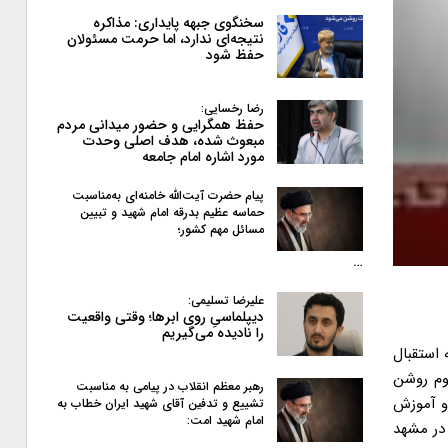
سخنگوی جبهه پایداری: مذاکره
نتیجه‌ای ندارد، اما حرمت مسئولان
حفظ شود
رضا رخسایی:
حفظ همگرایی و حضور میدانی مردم
مبعوث شده، هدف اصلی وحدت
مورد اشاره امام جامعه
پیام حضرت آیت‌الله خامنه‌ای به‌مناسبت
حماسه عظیم بدرقه امام شهید و تبیین
مسائل مهم کشور؛
…
علیرضا تسلیمی:
دیپلماسیِ روی ابرها؛ وقتی واقعیت
را نادیده می‌گیریم
 استقبال
وم روشن
رهبر معظم انقلاب در پیامی به‌ مناسبت
 و آموزش
تشییع و تدفین آقای شهید ایران خطاب به
امام شهید امت:
 زمان برگزاری این نشست مورخه پنجشنبه ۲۶ آبان از ساعت ۹ لغایت ۱۱ صبح در مشهد