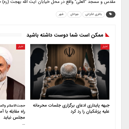
مقدس و مسجد “العلی” واقع در محل خیابان آیت الله بهجت (ره) خ
باقری لنکرانی
جوانان
شهر
ممکن است شما دوست داشته باشید
اخبار
اخبار
جبهه پایداری ادعای برگزاری جلسات محرمانه
حجت‌الاسلام والم
علیه پزشکیان را رد کرد
راه مقابله با 
مجلس نباید
…