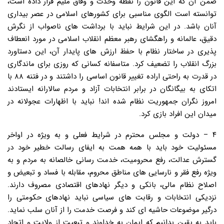
ضمن آن که این قانون را نقطه وحدت و وفاق ملیم قرار داده است،
توانسته است الگوی مناسبی برای کشورهای اسلامی در عصر بیداری
آنان باشد. در این شرایط نباید با برداشت های ناصواب از نگرش
دقیق، عالمانه و راهگشای رهبر معظم انقلاب اسلامی در مورد انعطاف
پذیری در ساختار نظام با حفظ ارزش های پایدار آن، این دستاورد
بزرگ انقلاب را تضعیف کرد. متاسفانه کسانی که روزی برای ماندگاری
در قدرت به راحتی اراده تغییر قانون اساسی را داشتند و در فتنه ۸۸ با
اتکای به بیگانگان در برابر انتخابات آزاد و مردم سالارانه ایستادند
امروز نگران جمهوریت نظام شده اند! نباید با اظهارات عجولانه در
میدان این افراد بازی کرد.
۴ – دولت و مجلس محترم در شرایط فعلی و به ویژه در اواخر
مسئولیت خود باید با همه همت به ایفای رسالت خطیر خود در
گسترش عدالت، رفع محرومیت، خدمت رسانی خالصانه به مردم و به
ویژه رفع فقر و نارسایی های مناطق محروم، مقابله با فساد و تبعیض و
اصلاح نظام مالی، بانکی و دیگر نهادهای اقتصادی مصروف دارند.
نزدیکی انتخابات و رقابت های سیاسی نباید نهادهای حکومتی را
درگیر موضوعات حاشیه ای کند و فرصت خدمت را از آنان سلب نماید.
باید به یقین بدانیم که ایمان به خداوند و تبعیت از ولایت و اتحاد