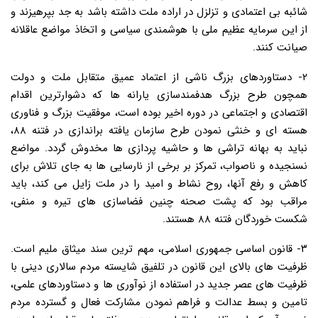
شائبه بی اعتمادی و تزلزل در اراده ملت داشته باشد به جد بپرهیزند و
از این سرمایه عظیم ملی با هوشمندی سیاسی و اتخاذ مواضع عاقلانه
صیانت کنند.
۲- دستاوردهای بزرگ ناشی از اعتماد عمیق متقابل ملت و دولت
همچون طرح بزرگ هدفمندسازی یارانه ها که دشوارترین اقدام
اقتصادی و اجتماعی در دوره اخیر بوده است، موفقیت بزرگ و فناوری
هسته ای و خنثی نمودن طرح سازمان یافته براندازی در فتنه ۸۸،
نباید به بهانه تراشی ها و حاشیه پردازی ها مخدوش گردد. مواضع
نسنجیده و ناصواب، تمرکز بر برخی از نارسایی ها به جای تلاش برای
کاهش و رفع آنها، روح نشاط و امید را در ملت زایل می کند، باید
مراقب بود که پشت صحنه چنین فضاسازی های تیره و منفی،
شکست خوردگان فتنه ۸۸ هستند.
۳- قانون اساسی جمهوری اسلامی، مهم ترین سند میثاق ملیم است.
ظرفیت های بالای این قانون در تلفیق شایسته مردم سالاری دینی با
ظرفیت های عصر جدید در استفاده از نوآوری ها و دستاوردهای علمی،
تامین و بسط عدالت و فراهم نمودن مشارکت فعال و گسترده مردم