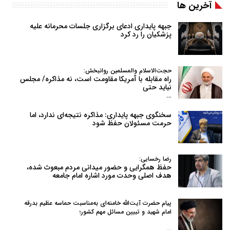
آخرین ها
جبهه پایداری ادعای برگزاری جلسات محرمانه علیه
پزشکیان را رد کرد
حجت‌الاسلام والمسلمین روانبخش:
راه مقابله با آمریکا مقاومت است، نه مذاکره/ مجلس
نباید حتی
…
سخنگوی جبهه پایداری: مذاکره نتیجه‌ای ندارد، اما
حرمت مسئولان حفظ شود
رضا رخسایی:
حفظ همگرایی و حضور میدانی مردم مبعوث شده،
هدف اصلی وحدت مورد اشاره امام جامعه
پیام حضرت آیت‌الله خامنه‌ای به‌مناسبت حماسه عظیم بدرقه
امام شهید و تبیین مسائل مهم کشور؛
…