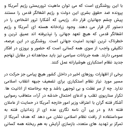
با این روشنگری است که می توان ماهیت تروریستی رژیم آمریکا و
پرونده ضد حقوق بشری این دولت و رژیم اشغالگر قدس را مستند
پیش چشم جهانیان قرار داد. رژیمی که آشکارا ترور اشخاص را در
دستور کار قرار می دهند. وجود زرادخانه هسته ای آمریکا و رژیم
اشغالگر قدس که هیچ تعهد جهانی را نپذیرفته اند عمیق ترین و
خطرناک ترین تهدید امنیت جهانی است. روشنگری در این عرصه،
تکلیفی واجب از سوی همه کسانی است که حضور و بروزی در افکار
عمومی دارند. همه جریانات سیاسی نیز باید مجاهدانه در مقابل تهاجم
جدید نظام استکباری هوشیارانه عمل کنند.
برخی از اظهارات روزهای اخیر در داخل کشور هیچ پیامی جز حرکت در
مسیر مورد نیاز نظام استکباری برای تضعیف جبهه انقلاب اسلامی
ندارد. چه از سر غفلت و بی توجهی باشد و چه برخاسته از انانیت ها.
تکرار سناریوی تقلب و ادعای احتمال خدشه در آراء، متعاقب رسوایی
آشکار فتنه گران با اعتراف وزیر امور خارجه آمریکا در حمایت از عاملان
فتنه ۸۸ و در پی آن نامه نگاری عده ای از زندانیان فتنه به
سوءاستفاده از رافت نظام اسلامی نشان می دهد که هدف آمریکا از
تمرکز بر تهدید های متعدد، بازسازی آرایش به هم ریخته همه کسانی