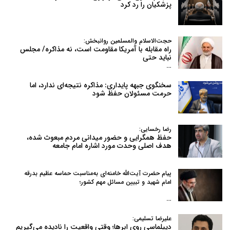
پزشکیان را رد کرد
حجت‌الاسلام والمسلمین روانبخش:
راه مقابله با آمریکا مقاومت است، نه مذاکره/ مجلس
نباید حتی
…
سخنگوی جبهه پایداری: مذاکره نتیجه‌ای ندارد، اما
حرمت مسئولان حفظ شود
رضا رخسایی:
حفظ همگرایی و حضور میدانی مردم مبعوث شده،
هدف اصلی وحدت مورد اشاره امام جامعه
پیام حضرت آیت‌الله خامنه‌ای به‌مناسبت حماسه عظیم بدرقه
امام شهید و تبیین مسائل مهم کشور؛
…
علیرضا تسلیمی:
دیپلماسیِ روی ابرها؛ وقتی واقعیت را نادیده می‌گیریم