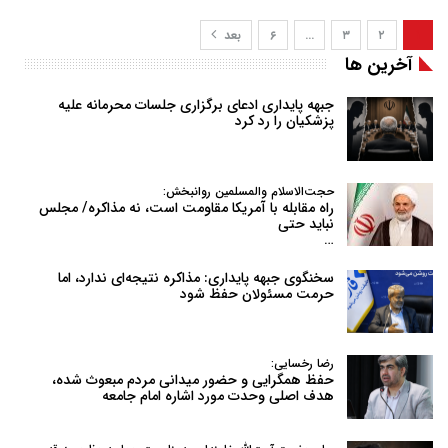
۱
۲
۳
…
۶
بعد
آخرین ها
جبهه پایداری ادعای برگزاری جلسات محرمانه علیه
پزشکیان را رد کرد
حجت‌الاسلام والمسلمین روانبخش:
راه مقابله با آمریکا مقاومت است، نه مذاکره/ مجلس
نباید حتی
…
سخنگوی جبهه پایداری: مذاکره نتیجه‌ای ندارد، اما
حرمت مسئولان حفظ شود
رضا رخسایی:
حفظ همگرایی و حضور میدانی مردم مبعوث شده،
هدف اصلی وحدت مورد اشاره امام جامعه