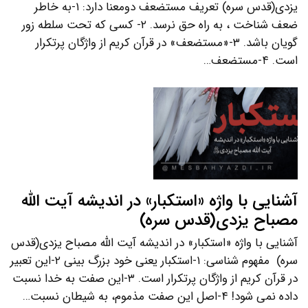
یزدی(قدس سره) تعریف مستضعف دومعنا دارد: ۱-به خاطر
ضعف شناخت ، به راه حق نرسد. ۲- کسی که تحت سلطه زور
گویان باشد. ۳-«مستضعف» در قرآن کریم از واژگان پرتکرار
است. ۴-مستضعف…
آشنایی با واژه «استکبار» در اندیشه آیت الله
مصباح یزدی(قدس سره)
آشنایی با واژه «استکبار» در اندیشه آیت الله مصباح یزدی(قدس
سره) مفهوم شناسی: ۱-استکبار یعنی خود بزرگ بینی ۲-این تعبیر
در قرآن کریم از واژگان پرتکرار است. ۳-این صفت به خدا نسبت
داده نمی شود! ۴-اصل این صفت مذموم، به شیطان نسبت…