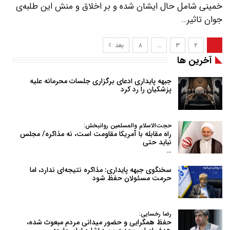
خمینی شامل حال ایشان شده و بر اخلاق و منش این طلبه‌ی
جوان تاثیر…
۱
۲
۳
…
۸
بعد
آخرین ها
جبهه پایداری ادعای برگزاری جلسات محرمانه علیه
پزشکیان را رد کرد
حجت‌الاسلام والمسلمین روانبخش:
راه مقابله با آمریکا مقاومت است، نه مذاکره/ مجلس
نباید حتی
…
سخنگوی جبهه پایداری: مذاکره نتیجه‌ای ندارد، اما
حرمت مسئولان حفظ شود
رضا رخسایی:
حفظ همگرایی و حضور میدانی مردم مبعوث شده،