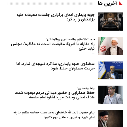
آخرین ها
جبهه پایداری ادعای برگزاری جلسات محرمانه علیه
پزشکیان را رد کرد
حجت‌الاسلام والمسلمین روانبخش:
راه مقابله با آمریکا مقاومت است، نه مذاکره/ مجلس
نباید حتی
…
سخنگوی جبهه پایداری: مذاکره نتیجه‌ای ندارد، اما
حرمت مسئولان حفظ شود
رضا رخسایی:
حفظ همگرایی و حضور میدانی مردم مبعوث شده،
هدف اصلی وحدت مورد اشاره امام جامعه
پیام حضرت آیت‌الله خامنه‌ای به‌مناسبت حماسه عظیم بدرقه
امام شهید و تبیین مسائل مهم کشور؛
…