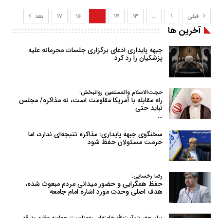
قبلی
۱
…
۱۳
۱۴
۱۵
۱۶
۱۷
بعد
آخرین ها
جبهه پایداری ادعای برگزاری جلسات محرمانه علیه
پزشکیان را رد کرد
حجت‌الاسلام والمسلمین روانبخش:
راه مقابله با آمریکا مقاومت است، نه مذاکره/ مجلس
نباید حتی
…
سخنگوی جبهه پایداری: مذاکره نتیجه‌ای ندارد، اما
حرمت مسئولان حفظ شود
رضا رخسایی:
حفظ همگرایی و حضور میدانی مردم مبعوث شده،
هدف اصلی وحدت مورد اشاره امام جامعه
پیام حضرت آیت‌الله خامنه‌ای به‌مناسبت حماسه عظیم بدرقه