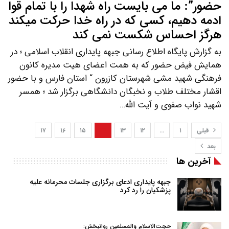
حضور”: ما می بایست راه شهدا را با تمام قوا
ادمه دهیم، کسی که در راه خدا حرکت میکند
هرگز احساس شکست نمی کند
به گزارش پایگاه اطلاع رسانی جبهه پایداری انقلاب اسلامی ؛ در
همایش فیض حضور که به همت اعضای هیت مدیره کانون
فرهنگی شهید مشی شهرستان کازرون “ استان فارس و با حضور
اقشار مختلف طلاب و نخبگان دانشگاهی برگزار شد ؛ همسر
شهید نواب صفوی و آیت الله…
قبلی
۱
…
۱۲
۱۳
۱۴
۱۵
۱۶
۱۷
بعد
آخرین ها
جبهه پایداری ادعای برگزاری جلسات محرمانه علیه
پزشکیان را رد کرد
حجت‌الاسلام والمسلمین روانبخش: