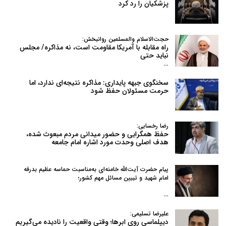
پزشکیان را رد کرد
حجت‌الاسلام والمسلمین روانبخش:
راه مقابله با آمریکا مقاومت است، نه مذاکره/ مجلس
نباید حتی
…
سخنگوی جبهه پایداری: مذاکره نتیجه‌ای ندارد، اما
حرمت مسئولان حفظ شود
رضا رخسایی:
حفظ همگرایی و حضور میدانی مردم مبعوث شده،
هدف اصلی وحدت مورد اشاره امام جامعه
پیام حضرت آیت‌الله خامنه‌ای به‌مناسبت حماسه عظیم بدرقه
امام شهید و تبیین مسائل مهم کشور؛
…
علیرضا تسلیمی:
دیپلماسیِ روی ابرها؛ وقتی واقعیت را نادیده می‌گیریم