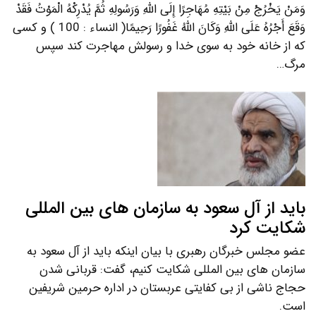
وَمَنْ یَخْرُجْ مِنْ بَیْتِهِ مُهَاجِرًا إِلَی اللَّهِ وَرَسُولِهِ ثُمَّ یُدْرِکْهُ الْمَوْتُ فَقَدْ
وَقَعَ أَجْرُهُ عَلَی اللَّهِ وَکَانَ اللَّهُ غَفُورًا رَحِیمًا( النساء : 100 ) و کسی
که از خانه خود به سوی خدا و رسولش مهاجرت کند سپس
مرگ…
باید از آل سعود به سازمان های بین المللی
شکایت کرد
عضو مجلس خبرگان رهبری با بیان اینکه باید از آل سعود به
سازمان های بین المللی شکایت کنیم، گفت: قربانی شدن
حجاج ناشی از بی کفایتی عربستان در اداره حرمین شریفین
است.