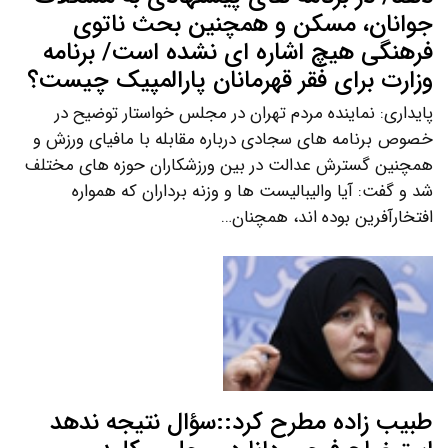
جوانان، مسکن و همچنین بحث ناتوی
فرهنگی هیچ اشاره ای نشده است/ برنامه
وزارت برای فقر قهرمانان پارالمپیک چیست؟
پایداری: نماینده مردم تهران در مجلس خواستار توضیح در
خصوص برنامه های سجادی درباره مقابله با مافیای ورزش و
همچنین گسترش عدالت در بین ورزشکاران حوزه های مختلف
شد و گفت: آیا والیبالیست ها و وزنه برداران که همواره
افتخارآفرین بوده اند، همچنان…
طبیب زاده مطرح کرد::سؤال نتیجه ندهد