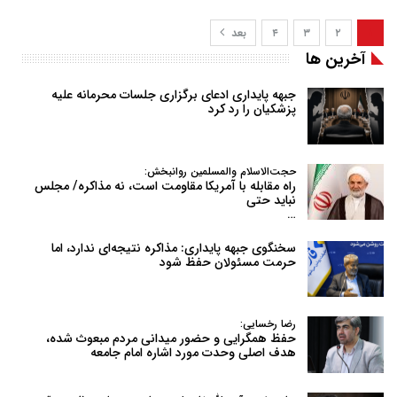
۱
۲
۳
۴
بعد
آخرین ها
جبهه پایداری ادعای برگزاری جلسات محرمانه علیه
پزشکیان را رد کرد
حجت‌الاسلام والمسلمین روانبخش:
راه مقابله با آمریکا مقاومت است، نه مذاکره/ مجلس
نباید حتی
…
سخنگوی جبهه پایداری: مذاکره نتیجه‌ای ندارد، اما
حرمت مسئولان حفظ شود
رضا رخسایی:
حفظ همگرایی و حضور میدانی مردم مبعوث شده،
هدف اصلی وحدت مورد اشاره امام جامعه